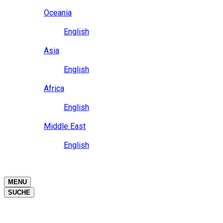
Close
Oceania
Language
English
Close
Asia
Language
English
Close
Africa
Language
English
Close
Middle East
Language
English
Close
Close
MENU
SUCHE