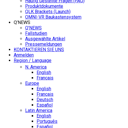
Häufig Gestellte Fragen (FAQ)
Produktdokumente
QLK Brackets (Launch)
OMNI-VR Baukastensystem
Q’NEWS
Q’NEWS
Fallstudien
Ausgewählte Artikel
Pressemeldungen
KONTAKTIEREN SIE UNS
Anmelden
Region / Language
N. America
English
Français
Europe
English
Français
Deutsch
Español
Latin America
English
Português
Español