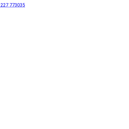
 1227 773035
sing a screen reader or for individuals with disabilities.