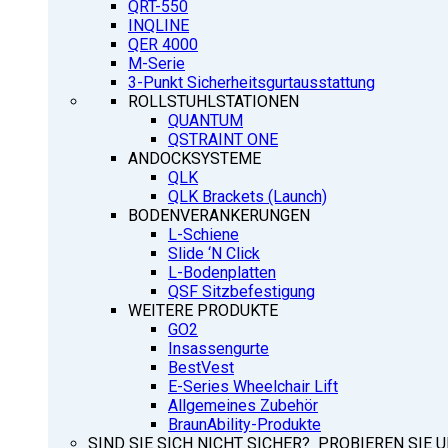
QRT-550
INQLINE
QER 4000
M-Serie
3-Punkt Sicherheitsgurtausstattung
ROLLSTUHLSTATIONEN
QUANTUM
QSTRAINT ONE
ANDOCKSYSTEME
QLK
QLK Brackets (Launch)
BODENVERANKERUNGEN
L-Schiene
Slide ‘N Click
L-Bodenplatten
QSF Sitzbefestigung
WEITERE PRODUKTE
GO2
Insassengurte
BestVest
E-Series Wheelchair Lift
Allgemeines Zubehör
BraunAbility-Produkte
SIND SIE SICH NICHT SICHER? PROBIEREN SIE