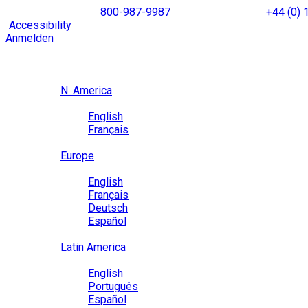
Skip
NORTH AMERICA
800-987-9987
|
INTERNATIONAL
+44 (0)
to
|
Accessibility
Enable
Accessibility Mode
to browse our site u
content
Anmelden
Region / Language
Region
N. America
Language
English
Français
Close
Europe
Language
English
Français
Deutsch
Español
Close
Latin America
Language
English
Português
Español