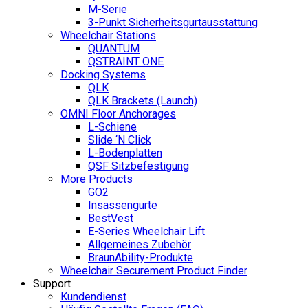
M-Serie
3-Punkt Sicherheitsgurtausstattung
Wheelchair Stations
QUANTUM
QSTRAINT ONE
Docking Systems
QLK
QLK Brackets (Launch)
OMNI Floor Anchorages
L-Schiene
Slide ‘N Click
L-Bodenplatten
QSF Sitzbefestigung
More Products
GO2
Insassengurte
BestVest
E-Series Wheelchair Lift
Allgemeines Zubehör
BraunAbility-Produkte
Wheelchair Securement Product Finder
Support
Kundendienst