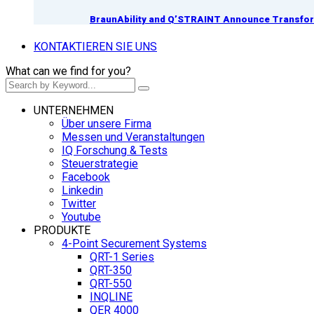
BraunAbility and Q’STRAINT Announce Transform
KONTAKTIEREN SIE UNS
What can we find for you?
UNTERNEHMEN
Über unsere Firma
Messen und Veranstaltungen
IQ Forschung & Tests
Steuerstrategie
Facebook
Linkedin
Twitter
Youtube
PRODUKTE
4-Point Securement Systems
QRT-1 Series
QRT-350
QRT-550
INQLINE
QER 4000