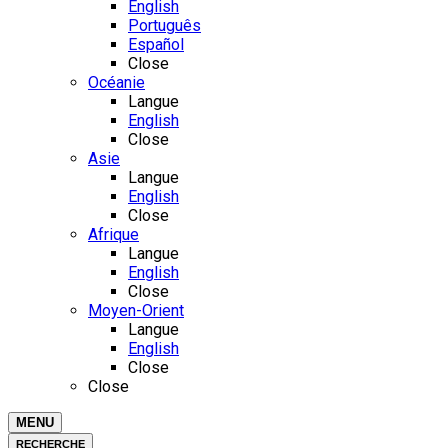
English
Português
Español
Close
Océanie
Langue
English
Close
Asie
Langue
English
Close
Afrique
Langue
English
Close
Moyen-Orient
Langue
English
Close
Close
MENU
RECHERCHE