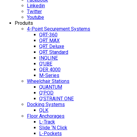
Linkedin
Twitter
Youtube
Produits
4-Point Securement Systems
QRT-360
QRT MAX
QRT Deluxe
QRT Standard
INQLINE
Q’UBE
QER 4000
M-Series
Wheelchair Stations
QUANTUM
Q’POD
Q’STRAINT ONE
Docking Systems
QLK
Floor Anchorages
L-Track
Slide ‘N Click
L-Pockets