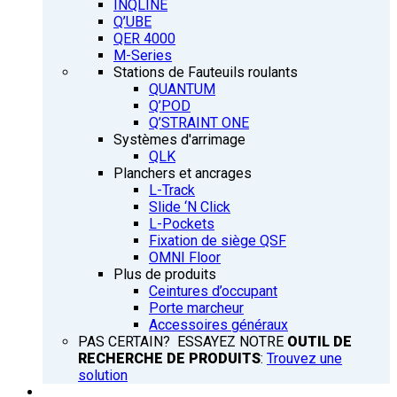
INQLINE
Q’UBE
QER 4000
M-Series
Stations de Fauteuils roulants
QUANTUM
Q’POD
Q’STRAINT ONE
Systèmes d'arrimage
QLK
Planchers et ancrages
L-Track
Slide ‘N Click
L-Pockets
Fixation de siège QSF
OMNI Floor
Plus de produits
Ceintures d’occupant
Porte marcheur
Accessoires généraux
PAS CERTAIN? ESSAYEZ NOTRE
OUTIL DE
RECHERCHE DE PRODUITS
:
Trouvez une
solution
FORMATION