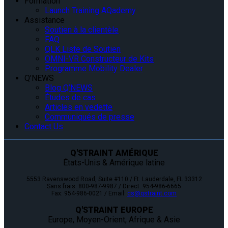
Formation
Launch Training AQademy
Assistance
Soutien à la clientèle
FAQ
QLK Liste de Soutien
OMNI-VR Constructeur de Kits
Programme Mobility Dealer
Q’NEWS
Blog Q’NEWS
Études de cas
Articles en vedette
Communiqués de presse
Contact Us
Q'STRAINT AMÉRIQUE
États-Unis & Amérique latine
5553 Ravenswood Road, Suite #110 / Ft. Lauderdale, FL 33312
Sans frais: 800-987-9987 / Direct: 954-986-6665
Fax: 954-986-0021 / Email:
cs@qstraint.com
Q'STRAINT EUROPE
Europe, Moyen-Orient, Afrique & Asie