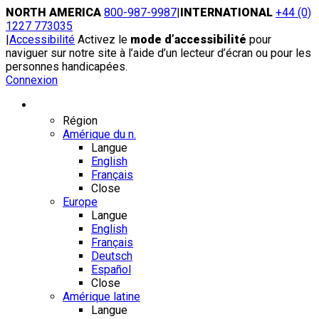
Skip
NORTH AMERICA
800-987-9987
|
INTERNATIONAL
+44 (0)
to
1227 773035
content
|
Accessibilité
Activez le
mode d’accessibilité
pour
naviguer sur notre site à l’aide d’un lecteur d’écran ou pour les
personnes handicapées.
Connexion
Région / Langue
Région
Amérique du n.
Langue
English
Français
Close
Europe
Langue
English
Français
Deutsch
Español
Close
Amérique latine
Langue