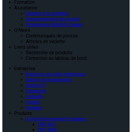
Formation
Assistance
Soutien à la clientèle
Enregistrement de produit
Programme Mobility Dealer
Q’News
Communiqués de presse
Articles en vedette
Liens utiles
Recherche de produits
Connexion au tableau de bord
Entreprise
À propos de notre entreprise
Salons et événements
Centre IQ
Facebook
Linkedin
Twitter
Youtube
Produits
4-Point Securement Systems
QRT-360
QRT MAX