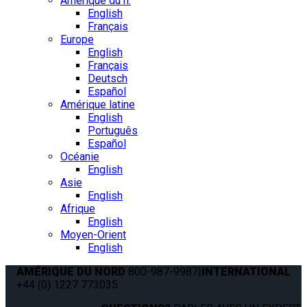
Amérique du n.
English
Français
Europe
English
Français
Deutsch
Español
Amérique latine
English
Português
Español
Océanie
English
Asie
English
Afrique
English
Moyen-Orient
English
AMÉRIQUE DU NORD
800-987-9987
|
INTERNATIONAL
+44 (0) 1227 773035