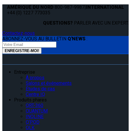
AMÉRIQUE DU NORD
800-987-9987
|
INTERNATIONAL
+44 (0) 1227 773035
QUESTIONS?
PARLER AVEC UN EXPERT.
Contactez-nous
ABONNEZ-VOUS AU BULLETIN
Q'NEWS
:
Entreprise
À propos
Salons et événements
Études de cas
Centre IQ
Produits phares
QRT-360
QUANTUM
INQLINE
Q’POD
QLK