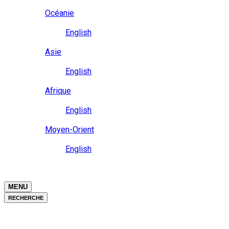
Close
Océanie
Langue
English
Close
Asie
Langue
English
Close
Afrique
Langue
English
Close
Moyen-Orient
Langue
English
Close
Close
MENU
RECHERCHE