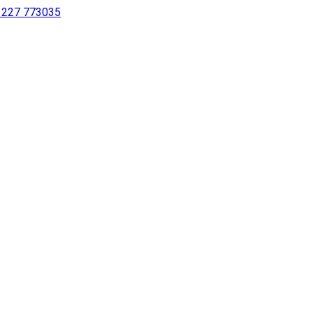
 1227 773035
sur notre site à l’aide d’un lecteur d’écran ou pour les personne