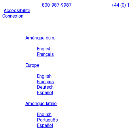
Skip
NORTH AMERICA
800-987-9987
|
INTERNATIONAL
+44 (0)
to
|
Accessibilité
Activez le
mode d’accessibilité
pour naviguer 
content
Connexion
Région / Langue
Région
Amérique du n.
Langue
English
Français
Close
Europe
Langue
English
Français
Deutsch
Español
Close
Amérique latine
Langue
English
Português
Español