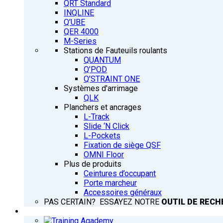
QRT Standard
INQLINE
Q’UBE
QER 4000
M-Series
Stations de Fauteuils roulants
QUANTUM
Q’POD
Q’STRAINT ONE
Systèmes d'arrimage
QLK
Planchers et ancrages
L-Track
Slide ‘N Click
L-Pockets
Fixation de siège QSF
OMNI Floor
Plus de produits
Ceintures d’occupant
Porte marcheur
Accessoires généraux
PAS CERTAIN? ESSAYEZ NOTRE
OUTIL DE RECH
FORMATION