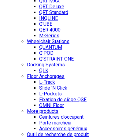
QRT MAX
QRT Deluxe
QRT Standard
INQLINE
Q’UBE
QER 4000
M-Series
Wheelchair Stations
QUANTUM
Q’POD
Q’STRAINT ONE
Docking Systems
QLK
Floor Anchorages
L-Track
Slide ‘N Click
L-Pockets
Fixation de siège QSF
OMNI Floor
More products
Ceintures d’occupant
Porte marcheur
Accessoires généraux
Outil de recherche de produit