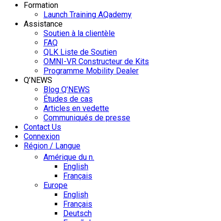
Formation
Launch Training AQademy
Assistance
Soutien à la clientèle
FAQ
QLK Liste de Soutien
OMNI-VR Constructeur de Kits
Programme Mobility Dealer
Q’NEWS
Blog Q’NEWS
Études de cas
Articles en vedette
Communiqués de presse
Contact Us
Connexion
Région / Langue
Amérique du n.
English
Français
Europe
English
Français
Deutsch