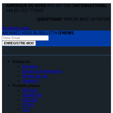
AMÉRIQUE DU NORD
800-987-9987
|
INTERNATIONAL
+44 (0) 1227 773035
QUESTIONS?
PARLER AVEC UN EXPERT.
Contactez-nous
ABONNEZ-VOUS AU BULLETIN
Q'NEWS
:
Entreprise
À propos
Salons et événements
Études de cas
Centre IQ
Produits phares
QRT-360
QUANTUM
INQLINE
Q’POD
QLK