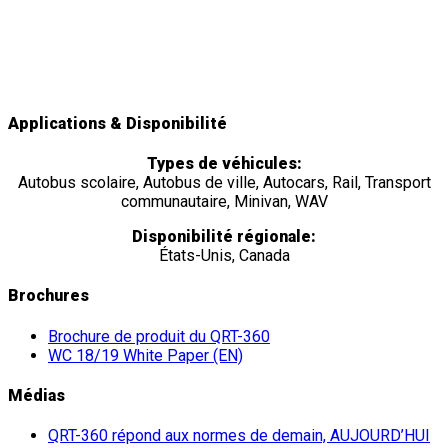
Plus fort que tous les autres systèmes d’enrouleurs à 4
points
Un tout nouveau design.
Applications & Disponibilité
Types de véhicules:
Autobus scolaire, Autobus de ville, Autocars, Rail, Transport
communautaire, Minivan, WAV
Disponibilité régionale:
États-Unis, Canada
Brochures
Brochure de produit du QRT-360
WC 18/19 White Paper (EN)
Médias
QRT-360 répond aux normes de demain, AUJOURD’HUI