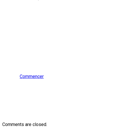
Prêt à en savoir
plus?
Parlez aujourd’hui avec un
spécialiste de la
sécurisation.
Commencer
Comments are closed.