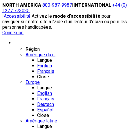
Skip
NORTH AMERICA
800-987-9987
|
INTERNATIONAL
+44 (0)
to
1227 773035
content
|
Accessibilité
Activez le
mode d’accessibilité
pour
naviguer sur notre site à l’aide d’un lecteur d’écran ou pour les
personnes handicapées.
Connexion
Région / Langue
Région
Amérique du n.
Langue
English
Français
Close
Europe
Langue
English
Français
Deutsch
Español
Close
Amérique latine
Langue