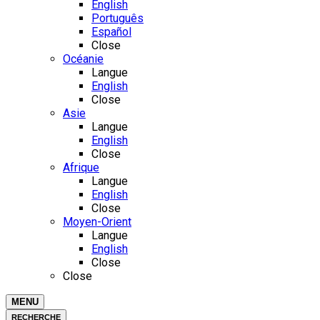
English
Português
Español
Close
Océanie
Langue
English
Close
Asie
Langue
English
Close
Afrique
Langue
English
Close
Moyen-Orient
Langue
English
Close
Close
MENU
RECHERCHE