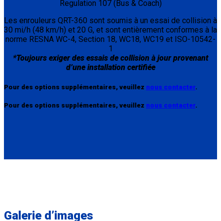
Regulation 107 (Bus & Coach)
Les enrouleurs QRT-360 sont soumis à un essai de collision à
30 mi/h (48 km/h) et 20 G, et sont entièrement conformes à la
norme RESNA WC-4, Section 18, WC18, WC19 et ISO-10542-
1
*Toujours exiger des essais de collision à jour provenant
d’une installation certifiée
Pour des options supplémentaires, veuillez
nous contacter
.
Pour des options supplémentaires, veuillez
nous contacter
.
Galerie d’images