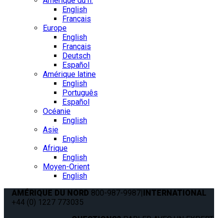
Amérique du n.
English
Français
Europe
English
Français
Deutsch
Español
Amérique latine
English
Português
Español
Océanie
English
Asie
English
Afrique
English
Moyen-Orient
English
AMÉRIQUE DU NORD
800-987-9987
|
INTERNATIONAL
+44 (0) 1227 773035