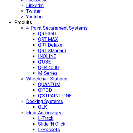
Linkedin
Twitter
Youtube
Produits
4-Point Securement Systems
QRT-360
QRT MAX
QRT Deluxe
QRT Standard
INQLINE
Q’UBE
QER 4000
M-Series
Wheelchair Stations
QUANTUM
Q’POD
Q’STRAINT ONE
Docking Systems
QLK
Floor Anchorages
L-Track
Slide ‘N Click
L-Pockets