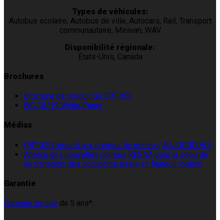
Types de véhicules:
Autobus scolaire, Autobus de ville, Autocars, Rail, Transport
communautaire, Minivan, WAV
Disponibilité régionale:
États-Unis, Canada
Brochures
Brochure de produit du QRT-360
WC 18/19 White Paper
Médias
QRT-360 répond aux normes de demain, AUJOURD’HUI
Aperçu des nouvelles normes RESNA pour la sécurité
du transport des occupants assis en fauteuil roulant
Garantie
Garantie limitée
de 5 ans*.