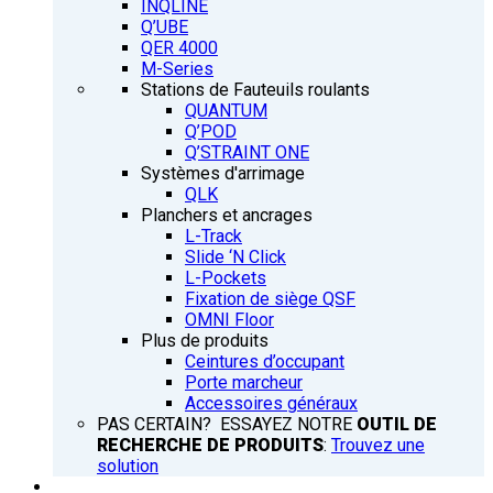
INQLINE
Q’UBE
QER 4000
M-Series
Stations de Fauteuils roulants
QUANTUM
Q’POD
Q’STRAINT ONE
Systèmes d'arrimage
QLK
Planchers et ancrages
L-Track
Slide ‘N Click
L-Pockets
Fixation de siège QSF
OMNI Floor
Plus de produits
Ceintures d’occupant
Porte marcheur
Accessoires généraux
PAS CERTAIN? ESSAYEZ NOTRE
OUTIL DE
RECHERCHE DE PRODUITS
:
Trouvez une
solution
FORMATION