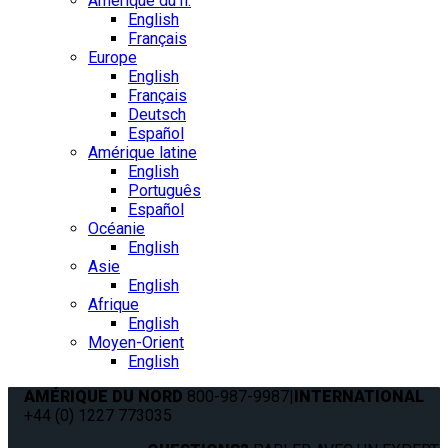
Amérique du n.
English
Français
Europe
English
Français
Deutsch
Español
Amérique latine
English
Português
Español
Océanie
English
Asie
English
Afrique
English
Moyen-Orient
English
AMÉRIQUE DU NORD
800-987-9987
|
INTERNATIONAL
+44 (0) 1227 773035