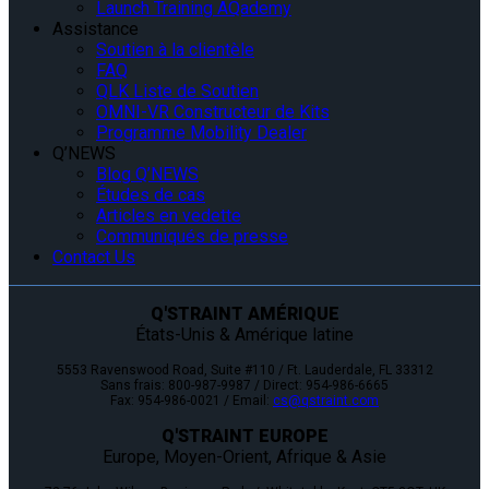
Launch Training AQademy
Assistance
Soutien à la clientèle
FAQ
QLK Liste de Soutien
OMNI-VR Constructeur de Kits
Programme Mobility Dealer
Q’NEWS
Blog Q’NEWS
Études de cas
Articles en vedette
Communiqués de presse
Contact Us
Q'STRAINT AMÉRIQUE
États-Unis & Amérique latine
5553 Ravenswood Road, Suite #110 / Ft. Lauderdale, FL 33312
Sans frais: 800-987-9987 / Direct: 954-986-6665
Fax: 954-986-0021 / Email:
cs@qstraint.com
Q'STRAINT EUROPE
Europe, Moyen-Orient, Afrique & Asie