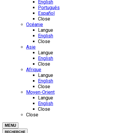
English
Português
Español
Close
Océanie
Langue
English
Close
Asie
Langue
English
Close
Afrique
Langue
English
Close
Moyen-Orient
Langue
English
Close
Close
MENU
RECHERCHE