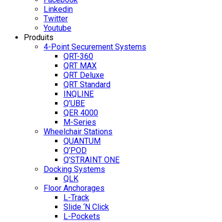
Linkedin
Twitter
Youtube
Produits
4-Point Securement Systems
QRT-360
QRT MAX
QRT Deluxe
QRT Standard
INQLINE
Q’UBE
QER 4000
M-Series
Wheelchair Stations
QUANTUM
Q’POD
Q’STRAINT ONE
Docking Systems
QLK
Floor Anchorages
L-Track
Slide ‘N Click
L-Pockets