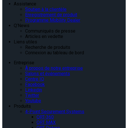
Assistance
Soutien à la clientèle
Enregistrement de produit
Programme Mobility Dealer
Q’News
Communiqués de presse
Articles en vedette
Liens utiles
Recherche de produits
Connexion au tableau de bord
Entreprise
À propos de notre entreprise
Salons et événements
Centre IQ
Facebook
Linkedin
Twitter
Youtube
Produits
4-Point Securement Systems
QRT-360
QRT MAX
QRT Deluxe