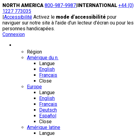
Skip
NORTH AMERICA
800-987-9987
|
INTERNATIONAL
+44 (0)
to
1227 773035
content
|
Accessibilité
Activez le
mode d’accessibilité
pour
naviguer sur notre site à l’aide d’un lecteur d’écran ou pour les
personnes handicapées.
Connexion
Région / Langue
Région
Amérique du n.
Langue
English
Français
Close
Europe
Langue
English
Français
Deutsch
Español
Close
Amérique latine
Langue