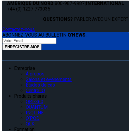
AMÉRIQUE DU NORD
800-987-9987
|
INTERNATIONAL
+44 (0) 1227 773035
QUESTIONS?
PARLER AVEC UN EXPERT.
Contactez-nous
ABONNEZ-VOUS AU BULLETIN
Q'NEWS
:
Entreprise
À propos
Salons et événements
Études de cas
Centre IQ
Produits phares
QRT-360
QUANTUM
INQLINE
Q’POD
QLK
Formation