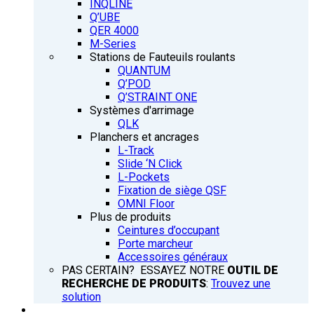
INQLINE
Q’UBE
QER 4000
M-Series
Stations de Fauteuils roulants
QUANTUM
Q’POD
Q’STRAINT ONE
Systèmes d'arrimage
QLK
Planchers et ancrages
L-Track
Slide ‘N Click
L-Pockets
Fixation de siège QSF
OMNI Floor
Plus de produits
Ceintures d’occupant
Porte marcheur
Accessoires généraux
PAS CERTAIN? ESSAYEZ NOTRE
OUTIL DE
RECHERCHE DE PRODUITS
:
Trouvez une
solution
FORMATION