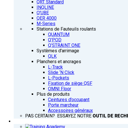
QRT Standard
INQLINE
Q’UBE
QER 4000
M-Series
Stations de Fauteuils roulants
QUANTUM
Q’POD
Q’STRAINT ONE
Systèmes d'arrimage
QLK
Planchers et ancrages
L-Track
Slide ‘N Click
L-Pockets
Fixation de siège QSF
OMNI Floor
Plus de produits
Ceintures d’occupant
Porte marcheur
Accessoires généraux
PAS CERTAIN? ESSAYEZ NOTRE
OUTIL DE RECH
FORMATION