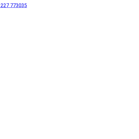
 1227 773035
sur notre site à l’aide d’un lecteur d’écran ou pour les personne