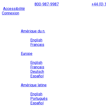
Skip
NORTH AMERICA
800-987-9987
|
INTERNATIONAL
+44 (0)
to
|
Accessibilité
Activez le
mode d’accessibilité
pour naviguer 
content
Connexion
Région / Langue
Région
Amérique du n.
Langue
English
Français
Close
Europe
Langue
English
Français
Deutsch
Español
Close
Amérique latine
Langue
English
Português
Español