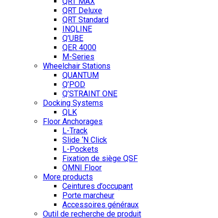
QRT MAX
QRT Deluxe
QRT Standard
INQLINE
Q’UBE
QER 4000
M-Series
Wheelchair Stations
QUANTUM
Q’POD
Q’STRAINT ONE
Docking Systems
QLK
Floor Anchorages
L-Track
Slide ‘N Click
L-Pockets
Fixation de siège QSF
OMNI Floor
More products
Ceintures d’occupant
Porte marcheur
Accessoires généraux
Outil de recherche de produit