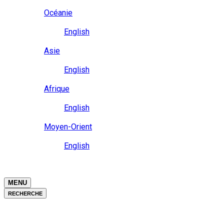
Close
Océanie
Langue
English
Close
Asie
Langue
English
Close
Afrique
Langue
English
Close
Moyen-Orient
Langue
English
Close
Close
MENU
RECHERCHE