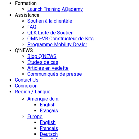
Formation
Launch Training AQademy
Assistance
Soutien à la clientèle
FAQ
QLK Liste de Soutien
OMNI-VR Constructeur de Kits
Programme Mobility Dealer
Q’NEWS
Blog Q’NEWS
Études de cas
Articles en vedette
Communiqués de presse
Contact Us
Connexion
Région / Langue
Amérique du n.
English
Français
Europe
English
Français
Deutsch