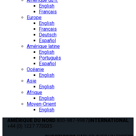
Amérique du n.
English
Français
Europe
English
Français
Deutsch
Español
Amérique latine
English
Português
Español
Océanie
English
Asie
English
Afrique
English
Moyen-Orient
English
AMÉRIQUE DU NORD
800-987-9987
|
INTERNATIONAL
+44 (0) 1227 773035