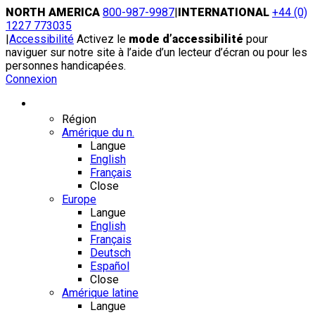
Skip
NORTH AMERICA
800-987-9987
|
INTERNATIONAL
+44 (0)
to
1227 773035
content
|
Accessibilité
Activez le
mode d’accessibilité
pour
naviguer sur notre site à l’aide d’un lecteur d’écran ou pour les
personnes handicapées.
Connexion
Région / Langue
Région
Amérique du n.
Langue
English
Français
Close
Europe
Langue
English
Français
Deutsch
Español
Close
Amérique latine
Langue