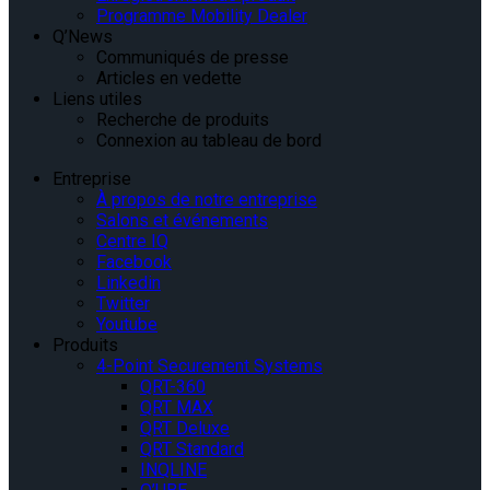
Programme Mobility Dealer
Q’News
Communiqués de presse
Articles en vedette
Liens utiles
Recherche de produits
Connexion au tableau de bord
Entreprise
À propos de notre entreprise
Salons et événements
Centre IQ
Facebook
Linkedin
Twitter
Youtube
Produits
4-Point Securement Systems
QRT-360
QRT MAX
QRT Deluxe
QRT Standard
INQLINE