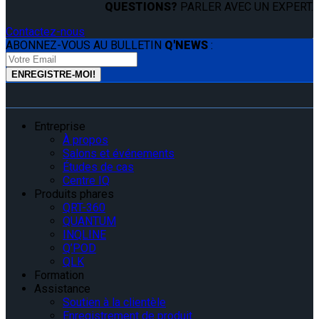
QUESTIONS?
PARLER AVEC UN EXPERT.
Contactez-nous
ABONNEZ-VOUS AU BULLETIN
Q'NEWS
:
Entreprise
À propos
Salons et événements
Études de cas
Centre IQ
Produits phares
QRT-360
QUANTUM
INQLINE
Q’POD
QLK
Formation
Assistance
Soutien à la clientèle
Enregistrement de produit