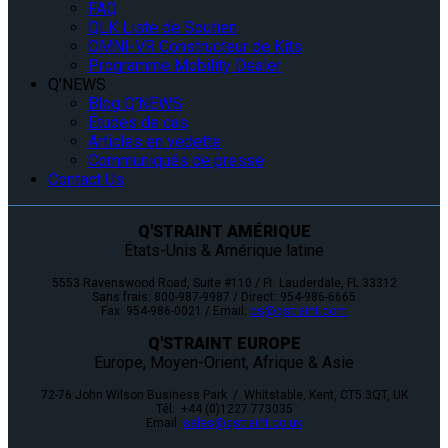
FAQ
QLK Liste de Soutien
OMNI-VR Constructeur de Kits
Programme Mobility Dealer
Q’NEWS
Blog Q’NEWS
Études de cas
Articles en vedette
Communiqués de presse
Contact Us
Q'STRAINT AMÉRIQUE
États-Unis & Amérique latine
5553 Ravenswood Road, Suite #110 / Ft. Lauderdale, FL 33312
Sans frais: 800-987-9987 / Direct: 954-986-6665
Fax: 954-986-0021 / Email:
cs@qstraint.com
Q'STRAINT EUROPE
Europe, Moyen-Orient, Afrique & Asie
72-76 John Wilson Business Park / Whitstable, Kent, CT5 3QT, UK
Tél: +44 (0)1227 773035
Email:
sales@qstraint.co.uk