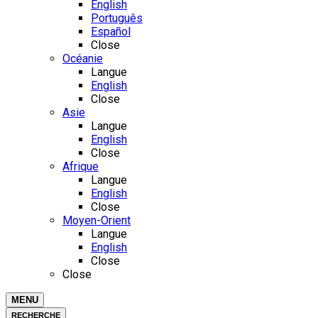
English
Português
Español
Close
Océanie
Langue
English
Close
Asie
Langue
English
Close
Afrique
Langue
English
Close
Moyen-Orient
Langue
English
Close
Close
MENU
RECHERCHE