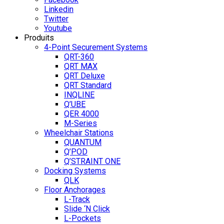
Linkedin
Twitter
Youtube
Produits
4-Point Securement Systems
QRT-360
QRT MAX
QRT Deluxe
QRT Standard
INQLINE
Q’UBE
QER 4000
M-Series
Wheelchair Stations
QUANTUM
Q’POD
Q’STRAINT ONE
Docking Systems
QLK
Floor Anchorages
L-Track
Slide ‘N Click
L-Pockets