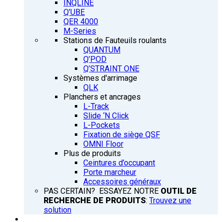
INQLINE
Q’UBE
QER 4000
M-Series
Stations de Fauteuils roulants
QUANTUM
Q’POD
Q’STRAINT ONE
Systèmes d'arrimage
QLK
Planchers et ancrages
L-Track
Slide ‘N Click
L-Pockets
Fixation de siège QSF
OMNI Floor
Plus de produits
Ceintures d’occupant
Porte marcheur
Accessoires généraux
PAS CERTAIN? ESSAYEZ NOTRE
OUTIL DE
RECHERCHE DE PRODUITS
:
Trouvez une
solution
FORMATION