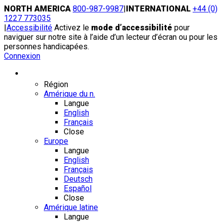
Skip
NORTH AMERICA
800-987-9987
|
INTERNATIONAL
+44 (0)
to
1227 773035
content
|
Accessibilité
Activez le
mode d’accessibilité
pour
naviguer sur notre site à l’aide d’un lecteur d’écran ou pour les
personnes handicapées.
Connexion
Région / Langue
Région
Amérique du n.
Langue
English
Français
Close
Europe
Langue
English
Français
Deutsch
Español
Close
Amérique latine
Langue