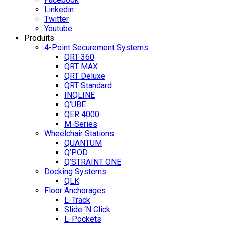
Linkedin
Twitter
Youtube
Produits
4-Point Securement Systems
QRT-360
QRT MAX
QRT Deluxe
QRT Standard
INQLINE
Q’UBE
QER 4000
M-Series
Wheelchair Stations
QUANTUM
Q’POD
Q’STRAINT ONE
Docking Systems
QLK
Floor Anchorages
L-Track
Slide ‘N Click
L-Pockets