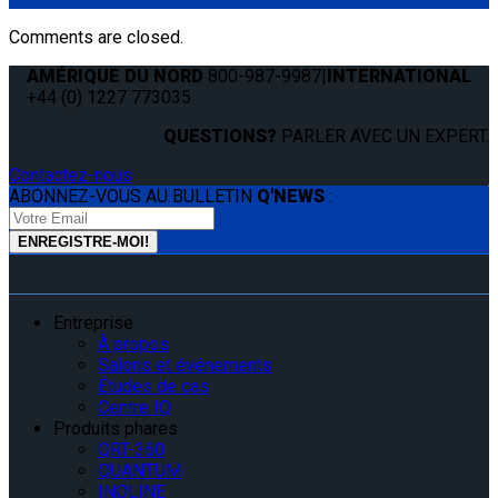
Comments are closed.
AMÉRIQUE DU NORD
800-987-9987
|
INTERNATIONAL
+44 (0) 1227 773035
QUESTIONS?
PARLER AVEC UN EXPERT.
Contactez-nous
ABONNEZ-VOUS AU BULLETIN
Q'NEWS
:
Entreprise
À propos
Salons et événements
Études de cas
Centre IQ
Produits phares
QRT-360
QUANTUM
INQLINE