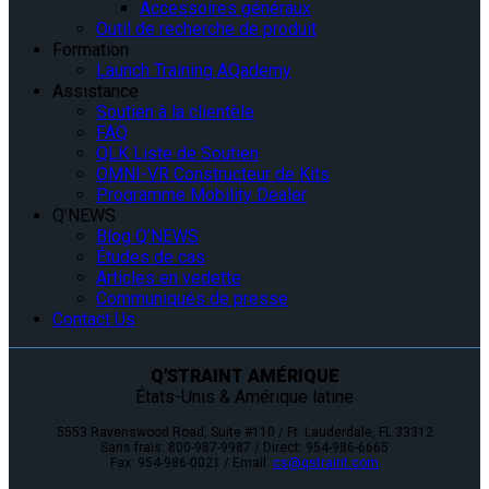
Accessoires généraux
Outil de recherche de produit
Formation
Launch Training AQademy
Assistance
Soutien à la clientèle
FAQ
QLK Liste de Soutien
OMNI-VR Constructeur de Kits
Programme Mobility Dealer
Q’NEWS
Blog Q’NEWS
Études de cas
Articles en vedette
Communiqués de presse
Contact Us
Q'STRAINT AMÉRIQUE
États-Unis & Amérique latine
5553 Ravenswood Road, Suite #110 / Ft. Lauderdale, FL 33312
Sans frais: 800-987-9987 / Direct: 954-986-6665
Fax: 954-986-0021 / Email:
cs@qstraint.com