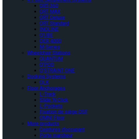
QRT-360
QRT MAX
QRT Deluxe
QRT Standard
INQLINE
Q’UBE
QER 4000
M-Series
Wheelchair Stations
QUANTUM
Q’POD
Q’STRAINT ONE
Docking Systems
QLK
Floor Anchorages
L-Track
Slide ‘N Click
L-Pockets
Fixation de siège QSF
OMNI Floor
More products
Ceintures d’occupant
Porte marcheur