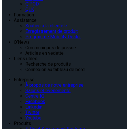
Q’POD
QLK
Formation
Assistance
Soutien à la clientèle
Enregistrement de produit
Programme Mobility Dealer
Q’News
Communiqués de presse
Articles en vedette
Liens utiles
Recherche de produits
Connexion au tableau de bord
Entreprise
À propos de notre entreprise
Salons et événements
Centre IQ
Facebook
Linkedin
Twitter
Youtube
Produits
4-Point Securement Systems