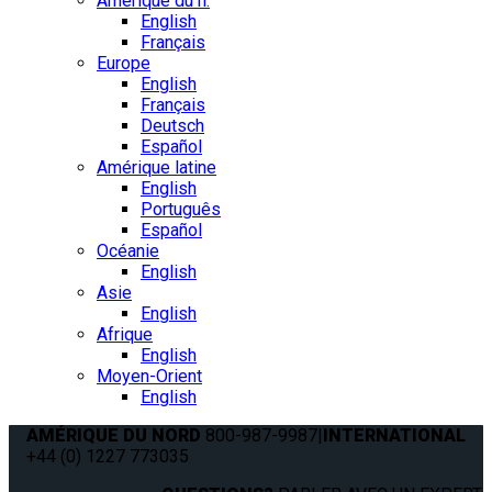
Amérique du n.
English
Français
Europe
English
Français
Deutsch
Español
Amérique latine
English
Português
Español
Océanie
English
Asie
English
Afrique
English
Moyen-Orient
English
AMÉRIQUE DU NORD
800-987-9987
|
INTERNATIONAL
+44 (0) 1227 773035