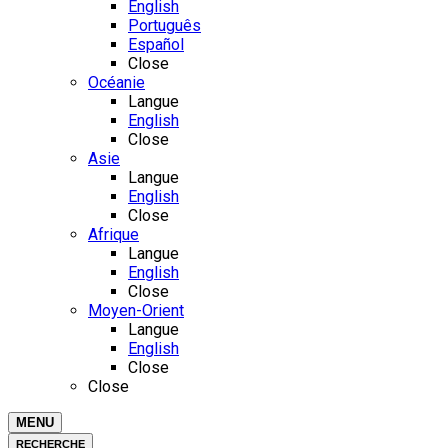
English
Português
Español
Close
Océanie
Langue
English
Close
Asie
Langue
English
Close
Afrique
Langue
English
Close
Moyen-Orient
Langue
English
Close
Close
MENU
RECHERCHE