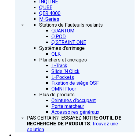
INQLINE
Q’UBE
QER 4000
M-Series
Stations de Fauteuils roulants
QUANTUM
Q’POD
Q’STRAINT ONE
Systèmes d'arrimage
QLK
Planchers et ancrages
L-Track
Slide ‘N Click
L-Pockets
Fixation de siège QSF
OMNI Floor
Plus de produits
Ceintures d’occupant
Porte marcheur
Accessoires généraux
PAS CERTAIN? ESSAYEZ NOTRE
OUTIL DE
RECHERCHE DE PRODUITS
:
Trouvez une
solution
FORMATION