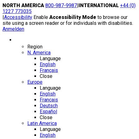
Skip
NORTH AMERICA
800-987-9987
|
INTERNATIONAL
+44 (0)
to
1227 773035
content
|
Accessibility
Enable
Accessibility Mode
to browse our
site using a screen reader or for individuals with disabilities.
Anmelden
Region / Language
Region
N. America
Language
English
Français
Close
Europe
Language
English
Français
Deutsch
Español
Close
Latin America
Language
English