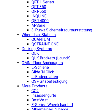
QRT-1 Series
QRT-350
QRT-550
INQLINE
QER 4000
M-Serie
3-Punkt Sicherheitsgurtausstattung
Wheelchair Stations
QUANTUM
QSTRAINT ONE
Docking Systems
QLK
QLK Brackets (Launch)
OMNI Floor Anchorages
L-Schiene
Slide ‘N Click
L-Bodenplatten
QSF Sitzbefestigung
More Products
GO2
Insassengurte
BestVest
E-Series Wheelchair Lift
Allgemeines Zubehör