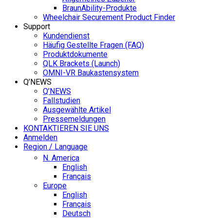
BraunAbility-Produkte
Wheelchair Securement Product Finder
Support
Kundendienst
Häufig Gestellte Fragen (FAQ)
Produktdokumente
QLK Brackets (Launch)
OMNI-VR Baukastensystem
Q’NEWS
Q’NEWS
Fallstudien
Ausgewählte Artikel
Pressemeldungen
KONTAKTIEREN SIE UNS
Anmelden
Region / Language
N. America
English
Français
Europe
English
Français
Deutsch