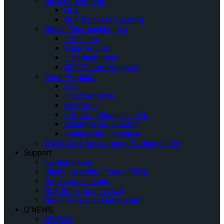
Docking Systems
QLK
QLK Brackets (Launch)
OMNI Floor Anchorages
L-Schiene
Slide ‘N Click
L-Bodenplatten
QSF Sitzbefestigung
More Products
GO2
Insassengurte
BestVest
E-Series Wheelchair Lift
Allgemeines Zubehör
BraunAbility-Produkte
Wheelchair Securement Product Finder
Support
Kundendienst
Häufig Gestellte Fragen (FAQ)
Produktdokumente
QLK Brackets (Launch)
OMNI-VR Baukastensystem
Q’NEWS
Q’NEWS