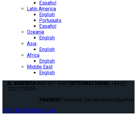
Español
Latin America
English
Português
Español
Oceania
English
Asia
English
Africa
English
Middle East
English
N. AMERICA
800-987-9987
|
INTERNATIONAL
+44 (0)
1227 773035
FRAGEN?
Sprechen Sie mit einem Experten.
KONTAKTIEREN SIE UNS