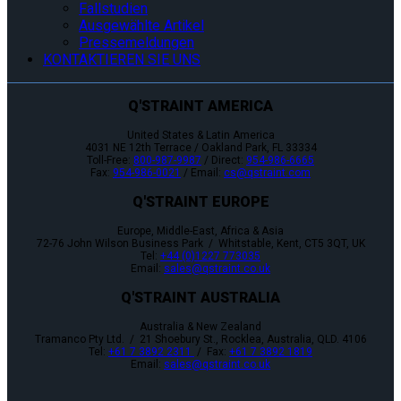
Fallstudien
Ausgewählte Artikel
Pressemeldungen
KONTAKTIEREN SIE UNS
Q'STRAINT AMERICA
United States & Latin America
4031 NE 12th Terrace / Oakland Park, FL 33334
Toll-Free:
800-987-9987
/ Direct:
954-986-6665
Fax:
954-986-0021
/ Email:
cs@qstraint.com
Q'STRAINT EUROPE
Europe, Middle-East, Africa & Asia
72-76 John Wilson Business Park / Whitstable, Kent, CT5 3QT, UK
Tel:
+44 (0)1227 773035
Email:
sales@qstraint.co.uk
Q'STRAINT AUSTRALIA
Australia & New Zealand
Tramanco Pty Ltd. / 21 Shoebury St., Rocklea, Australia, QLD. 4106
Tel:
+61 7 3892 2311
/ Fax:
+61 7 3892 1819
Email:
sales@qstraint.co.uk