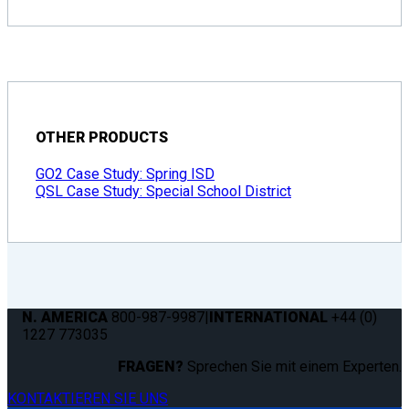
OTHER PRODUCTS
GO2 Case Study: Spring ISD
QSL Case Study: Special School District
N. AMERICA
800-987-9987
|
INTERNATIONAL
+44 (0)
1227 773035
FRAGEN?
Sprechen Sie mit einem Experten.
KONTAKTIEREN SIE UNS