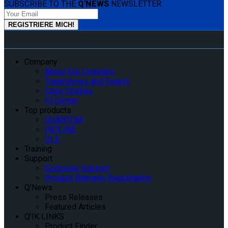
SUBSCRIBE TO THE
Q'NEWS
NEWSLETTER:
Company
About Our Company
Tradeshows and Events
Case Studies
IQ Center
Top products
QUANTUM
INQLINE
QLK
Training
Support
Customer Support
Product Warranty Registration
Q’News
Press Releases
Featured Articles
Q’IK LINKS
Product Finder