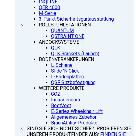
INQLINE
QER 4000
M-Serie
3-Punkt Sicherheitsgurtausstattung
ROLLSTUHLSTATIONEN
QUANTUM
QSTRAINT ONE
ANDOCKSYSTEME
QLK
QLK Brackets (Launch)
BODENVERANKERUNGEN
L-Schiene
Slide ‘N Click
L-Bodenplatten
QSF Sitzbefestigung
WEITERE PRODUKTE
GO2
Insassengurte
BestVest
E-Series Wheelchair Lift
Allgemeines Zubehör
BraunAbility-Produkte
SIND SIE SICH NICHT SICHER? PROBIEREN SIE
UNSEREN PRODUKTFINDER AUS:
FINDEN SIE