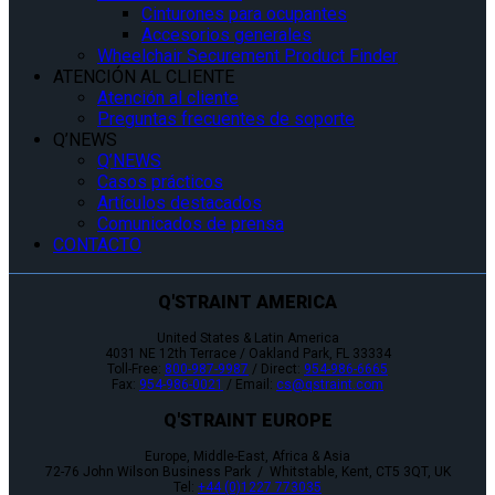
Cinturones para ocupantes
Accesorios generales
Wheelchair Securement Product Finder
ATENCIÓN AL CLIENTE
Atención al cliente
Preguntas frecuentes de soporte
Q’NEWS
Q’NEWS
Casos prácticos
Artículos destacados
Comunicados de prensa
CONTACTO
Q'STRAINT AMERICA
United States & Latin America
4031 NE 12th Terrace / Oakland Park, FL 33334
Toll-Free:
800-987-9987
/ Direct:
954-986-6665
Fax:
954-986-0021
/ Email:
cs@qstraint.com
Q'STRAINT EUROPE
Europe, Middle-East, Africa & Asia
72-76 John Wilson Business Park / Whitstable, Kent, CT5 3QT, UK
Tel:
+44 (0)1227 773035