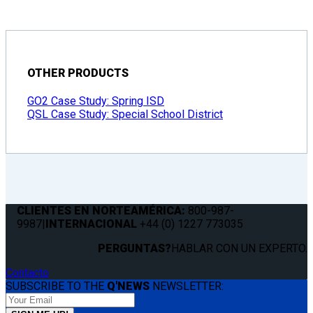
OTHER PRODUCTS
GO2 Case Study: Spring ISD
QSL Case Study: Special School District
CLIENTES EN NORTEAMÉRICA:
800-987-
9987
|
INTERNACIONAL
+44 (0) 1227 773035
PERGUNTAS?
HABLAR CON UN EXPERTO.
Contacto
SUBSCRIBE TO THE
Q'NEWS
NEWSLETTER: