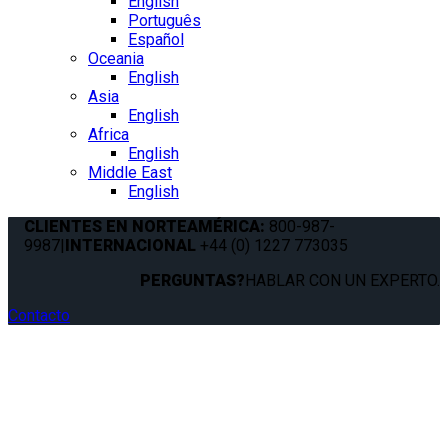
English
Português
Español
Oceania
English
Asia
English
Africa
English
Middle East
English
CLIENTES EN NORTEAMÉRICA:
800-987-
9987
|
INTERNACIONAL
+44 (0) 1227 773035
PERGUNTAS?
HABLAR CON UN EXPERTO.
Contacto