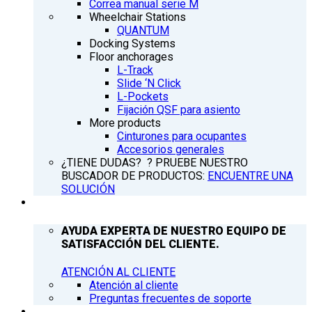
Correa manual serie M
Wheelchair Stations
QUANTUM
Docking Systems
Floor anchorages
L-Track
Slide ‘N Click
L-Pockets
Fijación QSF para asiento
More products
Cinturones para ocupantes
Accesorios generales
¿TIENE DUDAS? ? PRUEBE NUESTRO
BUSCADOR DE PRODUCTOS:
ENCUENTRE UNA
SOLUCIÓN
ATENCIÓN AL CLIENTE
AYUDA EXPERTA DE NUESTRO EQUIPO DE
SATISFACCIÓN DEL CLIENTE.
ATENCIÓN AL CLIENTE
Atención al cliente
Preguntas frecuentes de soporte
Q’NEWS