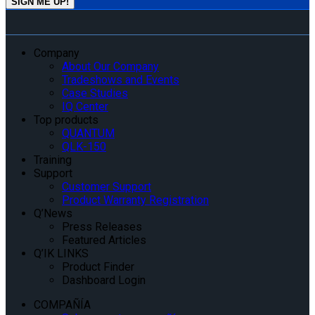
Company
About Our Company
Tradeshows and Events
Case Studies
IQ Center
Top products
QUANTUM
QLK-150
Training
Support
Customer Support
Product Warranty Registration
Q’News
Press Releases
Featured Articles
Q’IK LINKS
Product Finder
Dashboard Login
COMPAÑÍA