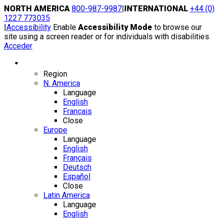
Skip
NORTH AMERICA
800-987-9987
|
INTERNATIONAL
+44 (0)
to
1227 773035
content
|
Accessibility
Enable
Accessibility Mode
to browse our
site using a screen reader or for individuals with disabilities.
Acceder
Region / Language
Region
N. America
Language
English
Français
Close
Europe
Language
English
Français
Deutsch
Español
Close
Latin America
Language
English