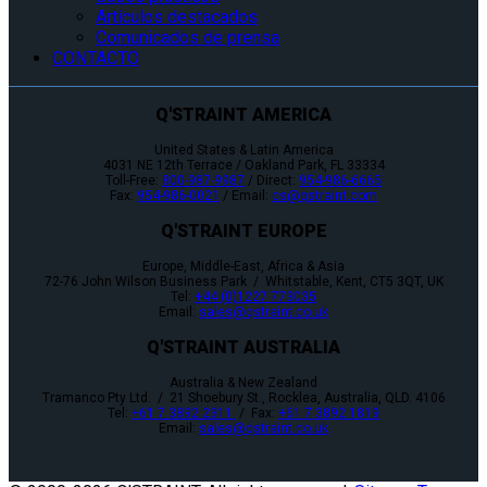
Artículos destacados
Comunicados de prensa
CONTACTO
Q'STRAINT AMERICA
United States & Latin America
4031 NE 12th Terrace / Oakland Park, FL 33334
Toll-Free:
800-987-9987
/ Direct:
954-986-6665
Fax:
954-986-0021
/ Email:
cs@qstraint.com
Q'STRAINT EUROPE
Europe, Middle-East, Africa & Asia
72-76 John Wilson Business Park / Whitstable, Kent, CT5 3QT, UK
Tel:
+44 (0)1227 773035
Email:
sales@qstraint.co.uk
Q'STRAINT AUSTRALIA
Australia & New Zealand
Tramanco Pty Ltd. / 21 Shoebury St., Rocklea, Australia, QLD. 4106
Tel:
+61 7 3892 2311
/ Fax:
+61 7 3892 1819
Email:
sales@qstraint.co.uk