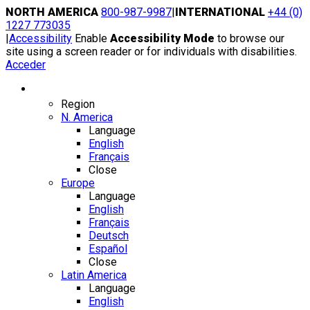
Skip
NORTH AMERICA
800-987-9987
|
INTERNATIONAL
+44 (0)
to
1227 773035
content
|
Accessibility
Enable
Accessibility Mode
to browse our
site using a screen reader or for individuals with disabilities.
Acceder
Region / Language
Region
N. America
Language
English
Français
Close
Europe
Language
English
Français
Deutsch
Español
Close
Latin America
Language
English