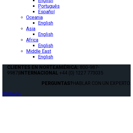
English
Português
Español
Oceania
English
Asia
English
Africa
English
Middle East
English
CLIENTES EN NORTEAMÉRICA:
800-987-
9987
|
INTERNACIONAL
+44 (0) 1227 773035
PERGUNTAS?
HABLAR CON UN EXPERTO.
Contacto