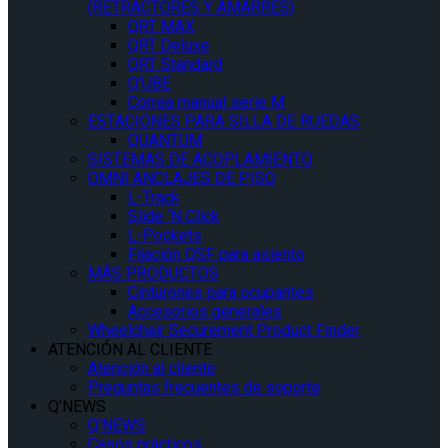
(RETRACTORES Y AMARRES)
QRT MAX
QRT Deluxe
QRT Standard
Q’UBE
Correa manual serie M
ESTACIONES PARA SILLA DE RUEDAS
QUANTUM
SISTEMAS DE ACOPLAMIENTO
OMNI ANCLAJES DE PISO
L-Track
Slide ‘N Click
L-Pockets
Fijación QSF para asiento
MÁS PRODUCTOS
Cinturones para ocupantes
Accesorios generales
Wheelchair Securement Product Finder
ATENCIÓN AL CLIENTE
Atención al cliente
Preguntas frecuentes de soporte
Q’NEWS
Q’NEWS
Casos prácticos