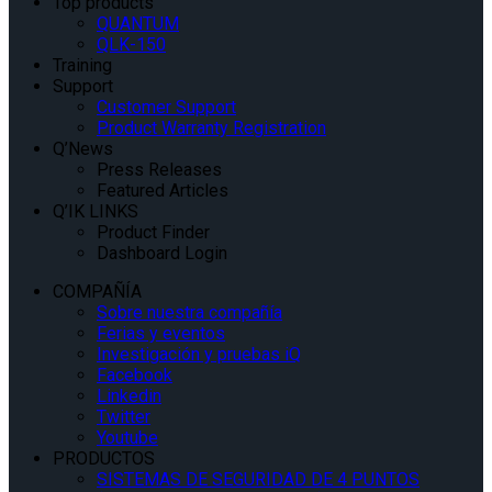
Top products
QUANTUM
QLK-150
Training
Support
Customer Support
Product Warranty Registration
Q’News
Press Releases
Featured Articles
Q’IK LINKS
Product Finder
Dashboard Login
COMPAÑÍA
Sobre nuestra compañía
Ferias y eventos
Investigación y pruebas iQ
Facebook
Linkedin
Twitter
Youtube
PRODUCTOS
SISTEMAS DE SEGURIDAD DE 4 PUNTOS