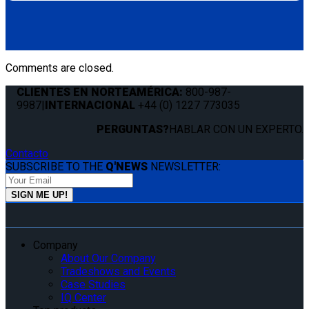
Comments are closed.
CLIENTES EN NORTEAMÉRICA:
800-987-
9987
|
INTERNACIONAL
+44 (0) 1227 773035
PERGUNTAS?
HABLAR CON UN EXPERTO.
Contacto
SUBSCRIBE TO THE
Q'NEWS
NEWSLETTER:
Company
About Our Company
Tradeshows and Events
Case Studies
IQ Center