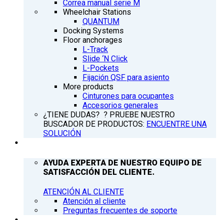
Correa manual serie M
Wheelchair Stations
QUANTUM
Docking Systems
Floor anchorages
L-Track
Slide ‘N Click
L-Pockets
Fijación QSF para asiento
More products
Cinturones para ocupantes
Accesorios generales
¿TIENE DUDAS? ? PRUEBE NUESTRO
BUSCADOR DE PRODUCTOS:
ENCUENTRE UNA
SOLUCIÓN
ATENCIÓN AL CLIENTE
AYUDA EXPERTA DE NUESTRO EQUIPO DE
SATISFACCIÓN DEL CLIENTE.
ATENCIÓN AL CLIENTE
Atención al cliente
Preguntas frecuentes de soporte
Q’NEWS