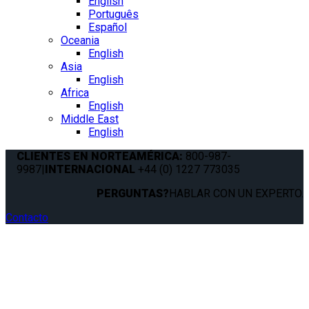
English
Português
Español
Oceania
English
Asia
English
Africa
English
Middle East
English
CLIENTES EN NORTEAMÉRICA:
800-987-
9987
|
INTERNACIONAL
+44 (0) 1227 773035
PERGUNTAS?
HABLAR CON UN EXPERTO.
Contacto