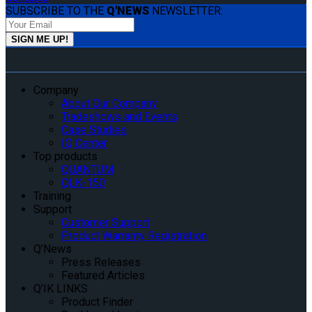
SUBSCRIBE TO THE
Q'NEWS
NEWSLETTER:
Company
About Our Company
Tradeshows and Events
Case Studies
IQ Center
Top products
QUANTUM
QLK-150
Training
Support
Customer Support
Product Warranty Registration
Q’News
Press Releases
Featured Articles
Q’IK LINKS
Product Finder