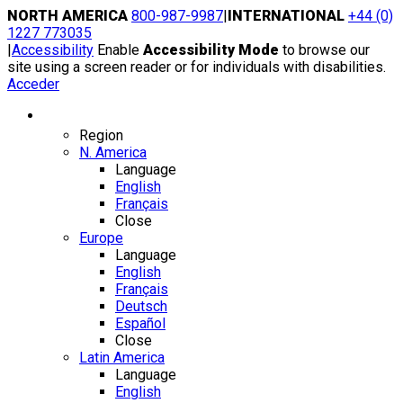
Skip
NORTH AMERICA
800-987-9987
|
INTERNATIONAL
+44 (0)
to
1227 773035
content
|
Accessibility
Enable
Accessibility Mode
to browse our
site using a screen reader or for individuals with disabilities.
Acceder
Region / Language
Region
N. America
Language
English
Français
Close
Europe
Language
English
Français
Deutsch
Español
Close
Latin America
Language
English