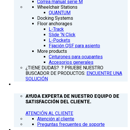
Correa manual serie M
Wheelchair Stations
QUANTUM
Docking Systems
Floor anchorages
L-Track
Slide ‘N Click
L-Pockets
Fijación QSF para asiento
More products
Cinturones para ocupantes
Accesorios generales
¿TIENE DUDAS? ? PRUEBE NUESTRO
BUSCADOR DE PRODUCTOS:
ENCUENTRE UNA
SOLUCIÓN
ATENCIÓN AL CLIENTE
AYUDA EXPERTA DE NUESTRO EQUIPO DE
SATISFACCIÓN DEL CLIENTE.
ATENCIÓN AL CLIENTE
Atención al cliente
Preguntas frecuentes de soporte
Q’NEWS