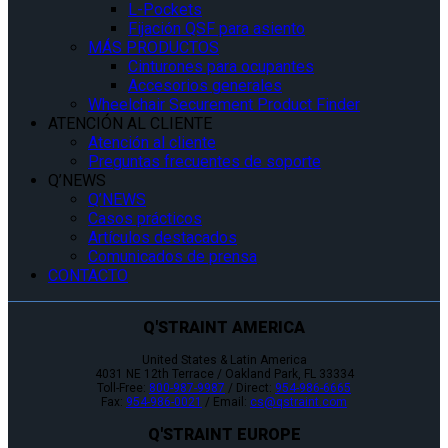
L-Pockets
Fijación QSF para asiento
MÁS PRODUCTOS
Cinturones para ocupantes
Accesorios generales
Wheelchair Securement Product Finder
ATENCIÓN AL CLIENTE
Atención al cliente
Preguntas frecuentes de soporte
Q’NEWS
Q’NEWS
Casos prácticos
Artículos destacados
Comunicados de prensa
CONTACTO
Q'STRAINT AMERICA
United States & Latin America
4031 NE 12th Terrace / Oakland Park, FL 33334
Toll-Free:
800-987-9987
/ Direct:
954-986-6665
Fax:
954-986-0021
/ Email:
cs@qstraint.com
Q'STRAINT EUROPE