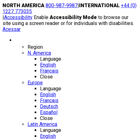
Skip
NORTH AMERICA
800-987-9987
|
INTERNATIONAL
+44 (0)
to
1227 773035
content
|
Accessibility
Enable
Accessibility Mode
to browse our
site using a screen reader or for individuals with disabilities.
Acessar
Region / Language
Region
N. America
Language
English
Français
Close
Europe
Language
English
Français
Deutsch
Español
Close
Latin America
Language
English