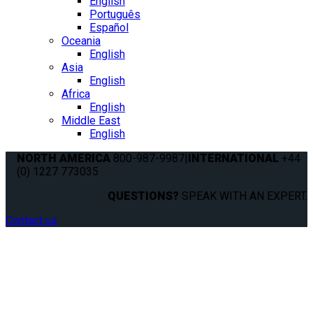
English
Português
Español
Oceania
English
Asia
English
Africa
English
Middle East
English
NORTH AMERICA
800-987-9987
|
INTERNATIONAL
+44
(0) 1227 773035
QUESTIONS?
SPEAK WITH AN EXPERT.
Contact us