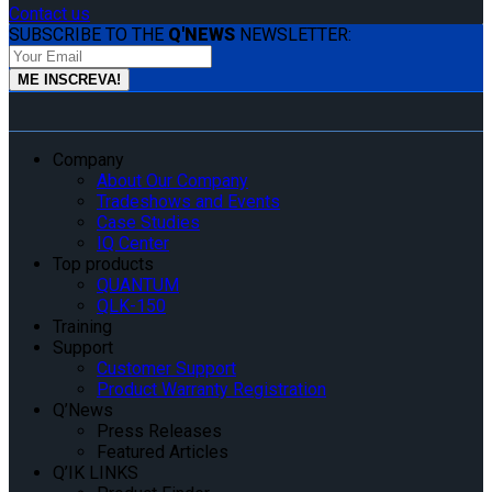
Contact us
SUBSCRIBE TO THE
Q'NEWS
NEWSLETTER:
Company
About Our Company
Tradeshows and Events
Case Studies
IQ Center
Top products
QUANTUM
QLK-150
Training
Support
Customer Support
Product Warranty Registration
Q’News
Press Releases
Featured Articles
Q’IK LINKS