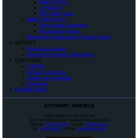
Slide ‘N Click
L-Pockets
QSF Seat Fixing
MAIS PRODUTOS
Cintos para Ocupantes
Acessórios Gerais
Wheelchair Securement Product Finder
SUPORTE
Suporte ao cliente
Suporte/Perguntas Frequentes
Q’NOTICIAS
Q’NEWS
Estudos de Casos
Artigos de Destaque
Imprensa
CONTATE-NOS
Q'STRAINT AMERICA
United States & Latin America
4031 NE 12th Terrace / Oakland Park, FL 33334
Toll-Free:
800-987-9987
/ Direct:
954-986-6665
Fax:
954-986-0021
/ Email:
cs@qstraint.com