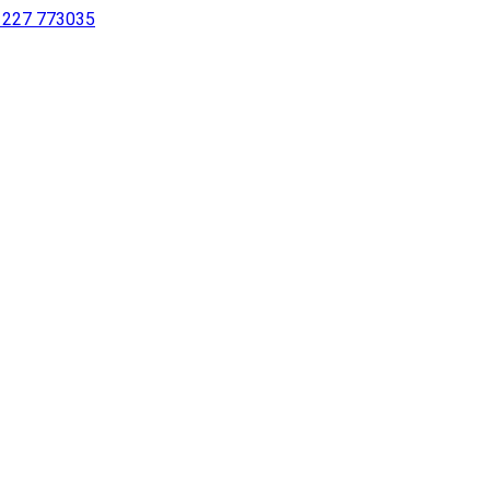
 1227 773035
sing a screen reader or for individuals with disabilities.