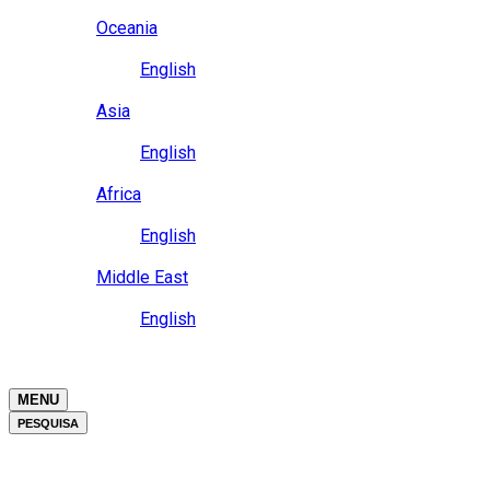
Close
Oceania
Language
English
Close
Asia
Language
English
Close
Africa
Language
English
Close
Middle East
Language
English
Close
Close
MENU
PESQUISA