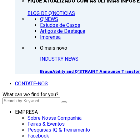
FIQUE ATUALIZADO COM AS ULTIMAS INFOS E
BLOG DE Q’NOTICIAS
Q’NEWS
Estudos de Casos
Artigos de Destaque
Imprensa
O mais novo
INDUSTRY NEWS
BraunAbility and Q’STRAINT Announce Transform
CONTATE-NOS
What can we find for you?
EMPRESA
Sobre Nossa Companhia
Feiras & Eventos
Pesquisas IQ & Treinamento
Facebook