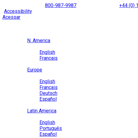
Skip
NORTH AMERICA
800-987-9987
|
INTERNATIONAL
+44 (0)
to
|
Accessibility
Enable
Accessibility Mode
to browse our site u
content
Acessar
Region / Language
Region
N. America
Language
English
Français
Close
Europe
Language
English
Français
Deutsch
Español
Close
Latin America
Language
English
Português
Español