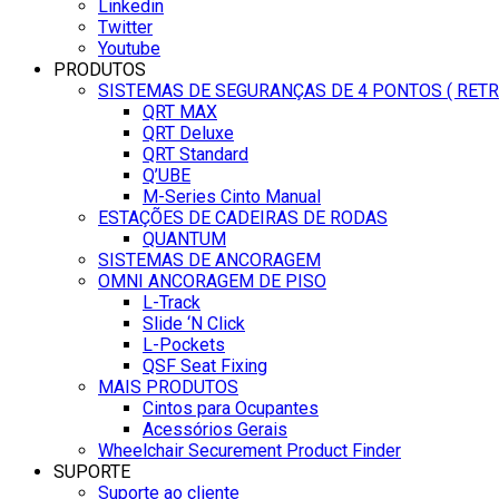
Linkedin
Twitter
Youtube
PRODUTOS
SISTEMAS DE SEGURANÇAS DE 4 PONTOS ( RET
QRT MAX
QRT Deluxe
QRT Standard
Q’UBE
M-Series Cinto Manual
ESTAÇÕES DE CADEIRAS DE RODAS
QUANTUM
SISTEMAS DE ANCORAGEM
OMNI ANCORAGEM DE PISO
L-Track
Slide ‘N Click
L-Pockets
QSF Seat Fixing
MAIS PRODUTOS
Cintos para Ocupantes
Acessórios Gerais
Wheelchair Securement Product Finder
SUPORTE
Suporte ao cliente