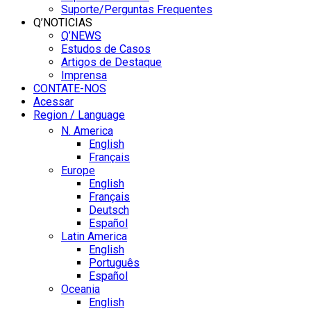
Suporte/Perguntas Frequentes
Q’NOTICIAS
Q’NEWS
Estudos de Casos
Artigos de Destaque
Imprensa
CONTATE-NOS
Acessar
Region / Language
N. America
English
Français
Europe
English
Français
Deutsch
Español
Latin America
English
Português
Español
Oceania
English