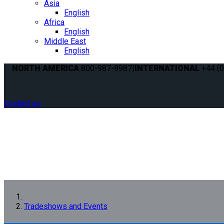
Asia
English
Africa
English
Middle East
English
NORTH AMERICA
800-987-9987
|
INTERNATIONAL
+44 (0
Contact us
Tradeshows and Events