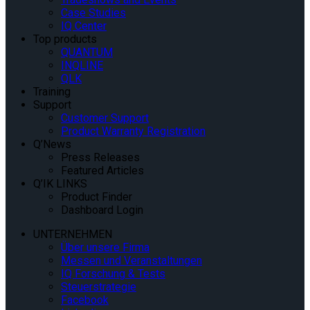
Case Studies
IQ Center
Top products
QUANTUM
INQLINE
QLK
Training
Support
Customer Support
Product Warranty Registration
Q’News
Press Releases
Featured Articles
Q’IK LINKS
Product Finder
Dashboard Login
UNTERNEHMEN
Über unsere Firma
Messen und Veranstaltungen
IQ Forschung & Tests
Steuerstrategie
Facebook