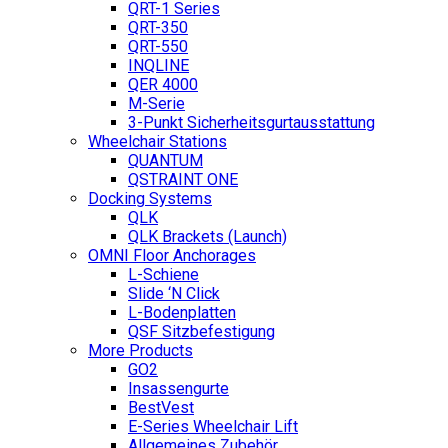
QRT-1 Series
QRT-350
QRT-550
INQLINE
QER 4000
M-Serie
3-Punkt Sicherheitsgurtausstattung
Wheelchair Stations
QUANTUM
QSTRAINT ONE
Docking Systems
QLK
QLK Brackets (Launch)
OMNI Floor Anchorages
L-Schiene
Slide ‘N Click
L-Bodenplatten
QSF Sitzbefestigung
More Products
GO2
Insassengurte
BestVest
E-Series Wheelchair Lift
Allgemeines Zubehör