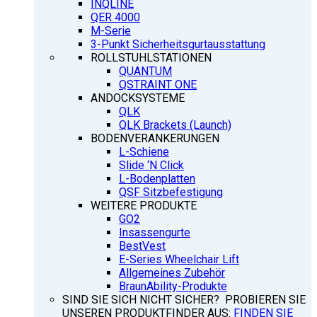
INQLINE
QER 4000
M-Serie
3-Punkt Sicherheitsgurtausstattung
ROLLSTUHLSTATIONEN
QUANTUM
QSTRAINT ONE
ANDOCKSYSTEME
QLK
QLK Brackets (Launch)
BODENVERANKERUNGEN
L-Schiene
Slide ‘N Click
L-Bodenplatten
QSF Sitzbefestigung
WEITERE PRODUKTE
GO2
Insassengurte
BestVest
E-Series Wheelchair Lift
Allgemeines Zubehör
BraunAbility-Produkte
SIND SIE SICH NICHT SICHER? PROBIEREN SIE
UNSEREN PRODUKTFINDER AUS:
FINDEN SIE