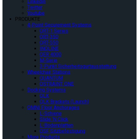
Linkedin
Twitter
Youtube
PRODUKTE
4-Point Securement Systems
QRT-1 Series
QRT-350
QRT-550
INQLINE
QER 4000
M-Serie
3-Punkt Sicherheitsgurtausstattung
Wheelchair Stations
QUANTUM
QSTRAINT ONE
Docking Systems
QLK
QLK Brackets (Launch)
OMNI Floor Anchorages
L-Schiene
Slide ‘N Click
L-Bodenplatten
QSF Sitzbefestigung
More Products