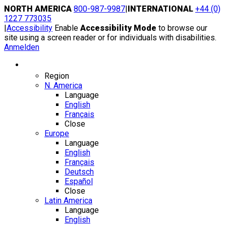
Skip
NORTH AMERICA
800-987-9987
|
INTERNATIONAL
+44 (0)
to
1227 773035
content
|
Accessibility
Enable
Accessibility Mode
to browse our
site using a screen reader or for individuals with disabilities.
Anmelden
Region / Language
Region
N. America
Language
English
Français
Close
Europe
Language
English
Français
Deutsch
Español
Close
Latin America
Language
English