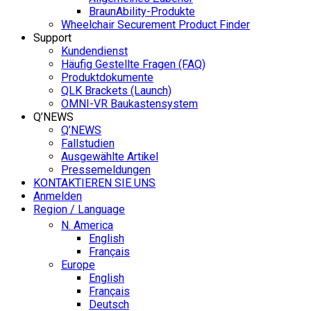
BraunAbility-Produkte
Wheelchair Securement Product Finder
Support
Kundendienst
Häufig Gestellte Fragen (FAQ)
Produktdokumente
QLK Brackets (Launch)
OMNI-VR Baukastensystem
Q’NEWS
Q’NEWS
Fallstudien
Ausgewählte Artikel
Pressemeldungen
KONTAKTIEREN SIE UNS
Anmelden
Region / Language
N. America
English
Français
Europe
English
Français
Deutsch