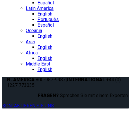
Español
Latin America
English
Português
Español
Oceania
English
Asia
English
Africa
English
Middle East
English
N. AMERICA
800-987-9987
|
INTERNATIONAL
+44 (0)
1227 773035
FRAGEN?
Sprechen Sie mit einem Experten.
KONTAKTIEREN SIE UNS