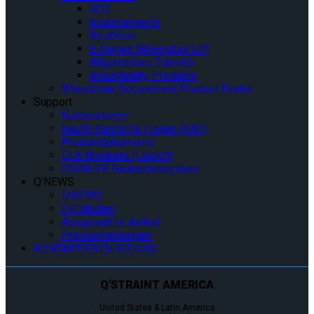
GO2
Insassengurte
BestVest
E-Series Wheelchair Lift
Allgemeines Zubehör
BraunAbility-Produkte
Wheelchair Securement Product Finder
Support
Kundendienst
Häufig Gestellte Fragen (FAQ)
Produktdokumente
QLK Brackets (Launch)
OMNI-VR Baukastensystem
Q’NEWS
Q’NEWS
Fallstudien
Ausgewählte Artikel
Pressemeldungen
KONTAKTIEREN SIE UNS
Q'STRAINT AMERICA
United States & Latin America