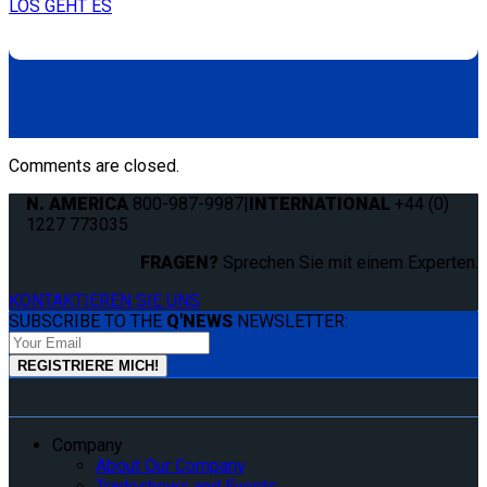
LOS GEHT ES
Comments are closed.
N. AMERICA
800-987-9987
|
INTERNATIONAL
+44 (0)
1227 773035
FRAGEN?
Sprechen Sie mit einem Experten.
KONTAKTIEREN SIE UNS
SUBSCRIBE TO THE
Q'NEWS
NEWSLETTER:
Company
About Our Company
Tradeshows and Events