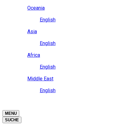
Close
Oceania
Language
English
Close
Asia
Language
English
Close
Africa
Language
English
Close
Middle East
Language
English
Close
Close
MENU
SUCHE