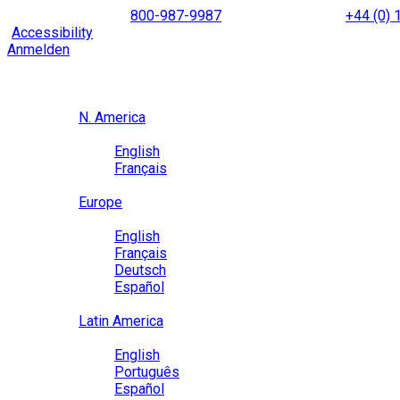
Skip
NORTH AMERICA
800-987-9987
|
INTERNATIONAL
+44 (0)
to
|
Accessibility
Enable
Accessibility Mode
to browse our site u
content
Anmelden
Region / Language
Region
N. America
Language
English
Français
Close
Europe
Language
English
Français
Deutsch
Español
Close
Latin America
Language
English
Português
Español