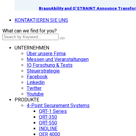
BraunAbility and Q’STRAINT Announce Transform
KONTAKTIEREN SIE UNS
What can we find for you?
UNTERNEHMEN
Über unsere Firma
Messen und Veranstaltungen
IQ Forschung & Tests
Steuerstrategie
Facebook
Linkedin
Twitter
Youtube
PRODUKTE
4-Point Securement Systems
QRT-1 Series
QRT-350
QRT-550
INQLINE
QER 4000