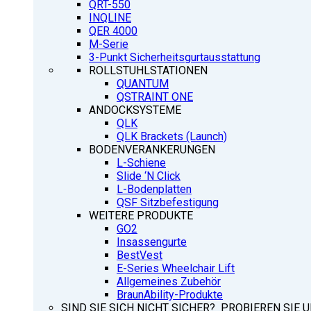
QRT-550
INQLINE
QER 4000
M-Serie
3-Punkt Sicherheitsgurtausstattung
ROLLSTUHLSTATIONEN
QUANTUM
QSTRAINT ONE
ANDOCKSYSTEME
QLK
QLK Brackets (Launch)
BODENVERANKERUNGEN
L-Schiene
Slide ‘N Click
L-Bodenplatten
QSF Sitzbefestigung
WEITERE PRODUKTE
GO2
Insassengurte
BestVest
E-Series Wheelchair Lift
Allgemeines Zubehör
BraunAbility-Produkte
SIND SIE SICH NICHT SICHER? PROBIEREN SIE