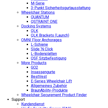
M-Serie
3-Punkt Sicherheitsgurtausstattung
Wheelchair Stations
QUANTUM
QSTRAINT ONE
Docking Systems
QLK
QLK Brackets (Launch)
OMNI Floor Anchorages
L-Schiene
Slide ‘N Click
L-Bodenplatten
QSF Sitzbefestigung
More Products
GO2
Insassengurte
BestVest
E-Series Wheelchair Lift
Allgemeines Zubehör
BraunAbility-Produkte
Wheelchair Securement Product Finder
Support
Kundendienst