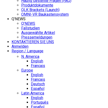
Häufig Gestellte Fragen (FAQ)
Produktdokumente
QLK Brackets (Launch)
OMNI-VR Baukastensystem
Q’NEWS
Q’NEWS
Fallstudien
Ausgewählte Artikel
Pressemeldungen
KONTAKTIEREN SIE UNS
Anmelden
Region / Language
N. America
English
Français
Europe
English
Français
Deutsch
Español
Latin America
English
Português
Español