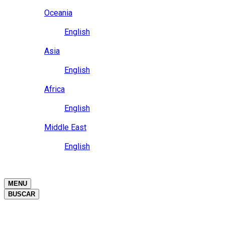
Close
Oceania
Language
English
Close
Asia
Language
English
Close
Africa
Language
English
Close
Middle East
Language
English
Close
Close
MENU
BUSCAR