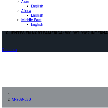
Asia
English
Africa
English
Middle East
English
CLIENTES EN NORTEAMÉRICA:
800-987-9987
|
INTERNA
Contacto
M-208-L30