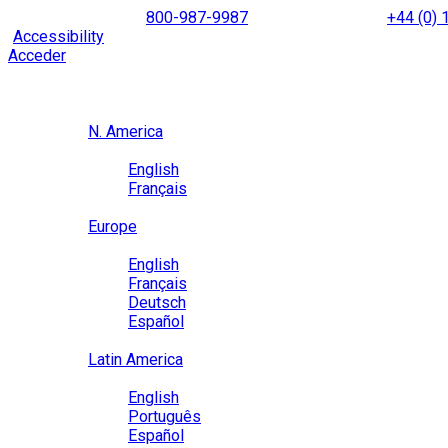
Skip
NORTH AMERICA
800-987-9987
|
INTERNATIONAL
+44 (0)
to
|
Accessibility
Enable
Accessibility Mode
to browse our site u
content
Acceder
Region / Language
Region
N. America
Language
English
Français
Close
Europe
Language
English
Français
Deutsch
Español
Close
Latin America
Language
English
Português
Español