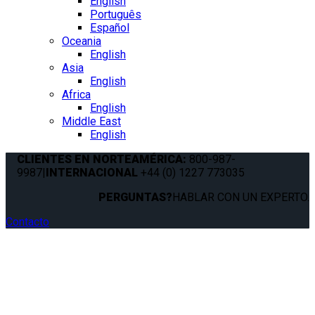
English
Português
Español
Oceania
English
Asia
English
Africa
English
Middle East
English
CLIENTES EN NORTEAMÉRICA:
800-987-
9987
|
INTERNACIONAL
+44 (0) 1227 773035
PERGUNTAS?
HABLAR CON UN EXPERTO.
Contacto