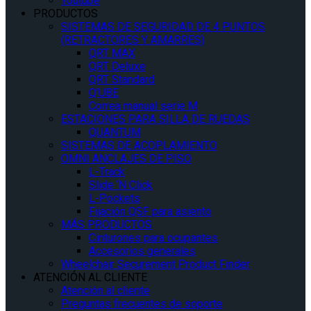
Youtube
PRODUCTOS
SISTEMAS DE SEGURIDAD DE 4 PUNTOS
(RETRACTORES Y AMARRES)
QRT MAX
QRT Deluxe
QRT Standard
Q’UBE
Correa manual serie M
ESTACIONES PARA SILLA DE RUEDAS
QUANTUM
SISTEMAS DE ACOPLAMIENTO
OMNI ANCLAJES DE PISO
L-Track
Slide ‘N Click
L-Pockets
Fijación QSF para asiento
MÁS PRODUCTOS
Cinturones para ocupantes
Accesorios generales
Wheelchair Securement Product Finder
ATENCIÓN AL CLIENTE
Atención al cliente
Preguntas frecuentes de soporte