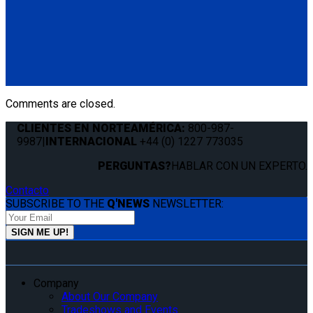
M-201-L30
Set of 4 over-center M-Series belts with no occupant
securement
(4) M-Series over-center buckle belts (M-110/11-C)
Comments are closed.
CLIENTES EN NORTEAMÉRICA:
800-987-
9987
|
INTERNACIONAL
+44 (0) 1227 773035
PERGUNTAS?
HABLAR CON UN EXPERTO.
Contacto
SUBSCRIBE TO THE
Q'NEWS
NEWSLETTER:
Company
About Our Company
Tradeshows and Events