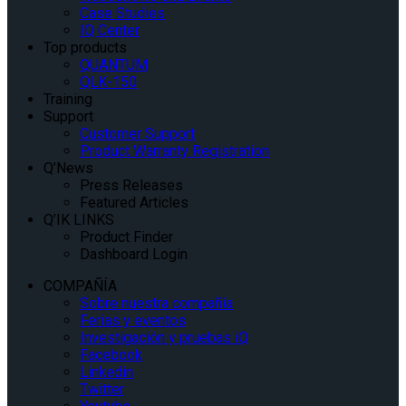
Case Studies
IQ Center
Top products
QUANTUM
QLK-150
Training
Support
Customer Support
Product Warranty Registration
Q’News
Press Releases
Featured Articles
Q’IK LINKS
Product Finder
Dashboard Login
COMPAÑÍA
Sobre nuestra compañía
Ferias y eventos
Investigación y pruebas iQ
Facebook
Linkedin
Twitter