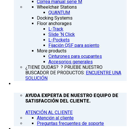
Correa manual serie M
Wheelchair Stations
QUANTUM
Docking Systems
Floor anchorages
L-Track
Slide ‘N Click
L-Pockets
Fijación QSF para asiento
More products
Cinturones para ocupantes
Accesorios generales
¿TIENE DUDAS? ? PRUEBE NUESTRO
BUSCADOR DE PRODUCTOS:
ENCUENTRE UNA
SOLUCIÓN
ATENCIÓN AL CLIENTE
AYUDA EXPERTA DE NUESTRO EQUIPO DE
SATISFACCIÓN DEL CLIENTE.
ATENCIÓN AL CLIENTE
Atención al cliente
Preguntas frecuentes de soporte
Q’NEWS