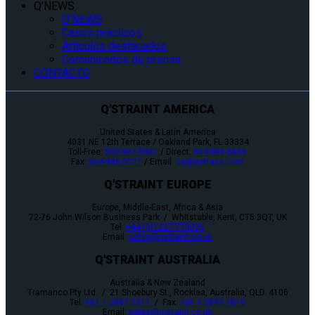
Q’NEWS
Q’NEWS
Casos prácticos
Artículos destacados
Comunicados de prensa
CONTACTO
Q'STRAINT AMERICA
United States & Latin America
4031 NE 12th Terrace / Oakland Park, FL 33334
Toll-Free:
800-987-9987
/ Direct:
954-986-6665
Fax:
954-986-0021
/ Email:
cs@qstraint.com
Q'STRAINT EUROPE
Europe, Middle-East, Africa & Asia
72-76 John Wilson Business Park / Whitstable, Kent, CT5 3QT, UK
Tel:
+44 (0)1227 773035
Email:
sales@qstraint.co.uk
Q'STRAINT AUSTRALIA
Australia & New Zealand
Tramanco Pty Ltd. / 21 Shoebury St., Rocklea, Australia, QLD. 4106
Tel:
+61 7 3892 2311
/ Fax:
+61 7 3892 1819
Email:
sales@qstraint.co.uk