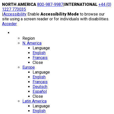
Skip
NORTH AMERICA
800-987-9987
|
INTERNATIONAL
+44 (0)
to
1227 773035
content
|
Accessibility
Enable
Accessibility Mode
to browse our
site using a screen reader or for individuals with disabilities.
Acceder
Region / Language
Region
N. America
Language
English
Français
Close
Europe
Language
English
Français
Deutsch
Español
Close
Latin America
Language
English