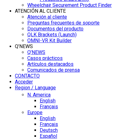
Wheelchair Securement Product Finder
ATENCIÓN AL CLIENTE
Atención al cliente
Preguntas frecuentes de soporte
Documentos del producto
QLK Brackets (Launch)
OMNI-VR Kit Builder
Q’NEWS
Q’NEWS
Casos prácticos
Artículos destacados
Comunicados de prensa
CONTACTO
Acceder
Region / Language
N. America
English
Français
Europe
English
Français
Deutsch
Español