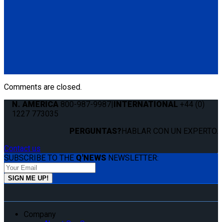
*No Occupant Securement
M-201-L30
Set of 4 over-center M-Series belts with no occupant
securement
(4) M-Series over-center buckle belts (M-110/11-C)
Comments are closed.
N. AMERICA
800-987-9987
|
INTERNATIONAL
+44 (0)
1227 773035
PERGUNTAS?
HABLAR CON UN EXPERTO.
Contact us
SUBSCRIBE TO THE
Q'NEWS
NEWSLETTER:
Company