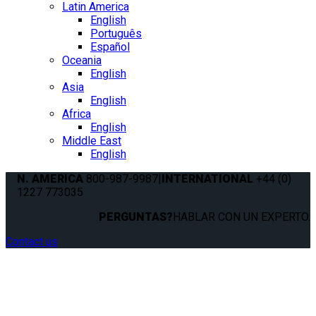
Latin America
English
Português
Español
Oceania
English
Asia
English
Africa
English
Middle East
English
N. AMERICA
800-987-9987
|
INTERNATIONAL
+44 (0)
1227 773035
PERGUNTAS?
HABLAR CON UN EXPERTO.
Contact us