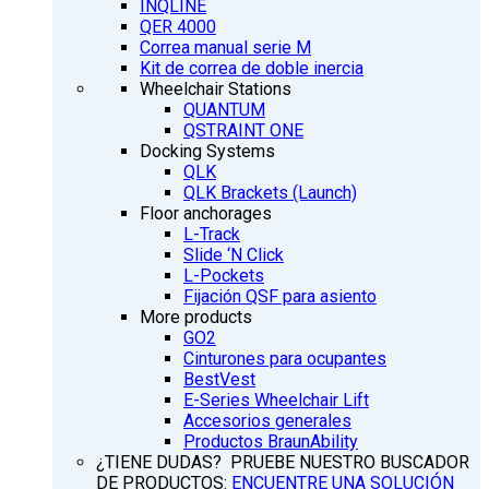
INQLINE
QER 4000
Correa manual serie M
Kit de correa de doble inercia
Wheelchair Stations
QUANTUM
QSTRAINT ONE
Docking Systems
QLK
QLK Brackets (Launch)
Floor anchorages
L-Track
Slide ‘N Click
L-Pockets
Fijación QSF para asiento
More products
GO2
Cinturones para ocupantes
BestVest
E-Series Wheelchair Lift
Accesorios generales
Productos BraunAbility
¿TIENE DUDAS? PRUEBE NUESTRO BUSCADOR
DE PRODUCTOS:
ENCUENTRE UNA SOLUCIÓN