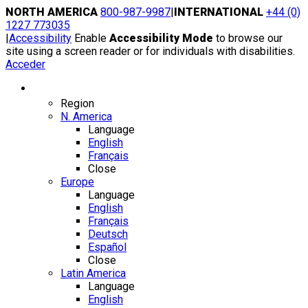
Skip
NORTH AMERICA
800-987-9987
|
INTERNATIONAL
+44 (0)
to
1227 773035
content
|
Accessibility
Enable
Accessibility Mode
to browse our
site using a screen reader or for individuals with disabilities.
Acceder
Region / Language
Region
N. America
Language
English
Français
Close
Europe
Language
English
Français
Deutsch
Español
Close
Latin America
Language
English