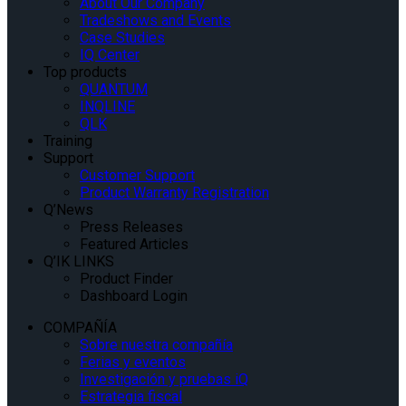
About Our Company
Tradeshows and Events
Case Studies
IQ Center
Top products
QUANTUM
INQLINE
QLK
Training
Support
Customer Support
Product Warranty Registration
Q’News
Press Releases
Featured Articles
Q’IK LINKS
Product Finder
Dashboard Login
COMPAÑÍA
Sobre nuestra compañía
Ferias y eventos
Investigación y pruebas iQ
Estrategia fiscal