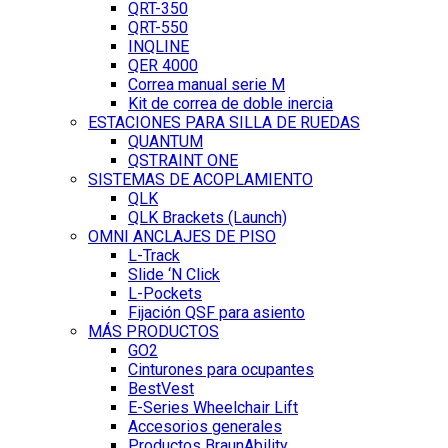
QRT-350
QRT-550
INQLINE
QER 4000
Correa manual serie M
Kit de correa de doble inercia
ESTACIONES PARA SILLA DE RUEDAS
QUANTUM
QSTRAINT ONE
SISTEMAS DE ACOPLAMIENTO
QLK
QLK Brackets (Launch)
OMNI ANCLAJES DE PISO
L-Track
Slide ‘N Click
L-Pockets
Fijación QSF para asiento
MÁS PRODUCTOS
GO2
Cinturones para ocupantes
BestVest
E-Series Wheelchair Lift
Accesorios generales
Productos BraunAbility