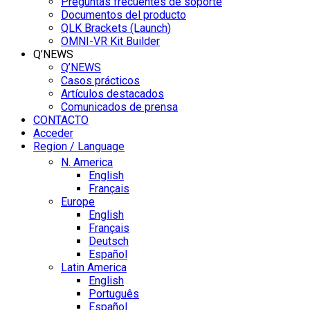
Preguntas frecuentes de soporte
Documentos del producto
QLK Brackets (Launch)
OMNI-VR Kit Builder
Q’NEWS
Q’NEWS
Casos prácticos
Artículos destacados
Comunicados de prensa
CONTACTO
Acceder
Region / Language
N. America
English
Français
Europe
English
Français
Deutsch
Español
Latin America
English
Português
Español