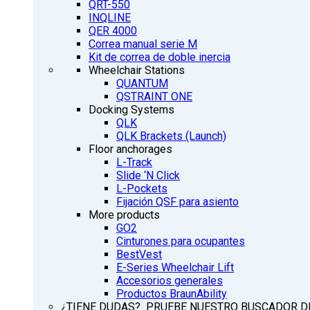
QRT-550
INQLINE
QER 4000
Correa manual serie M
Kit de correa de doble inercia
Wheelchair Stations
QUANTUM
QSTRAINT ONE
Docking Systems
QLK
QLK Brackets (Launch)
Floor anchorages
L-Track
Slide ‘N Click
L-Pockets
Fijación QSF para asiento
More products
GO2
Cinturones para ocupantes
BestVest
E-Series Wheelchair Lift
Accesorios generales
Productos BraunAbility
¿TIENE DUDAS? PRUEBE NUESTRO BUSCADOR D