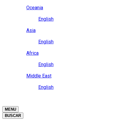
Close
Oceania
Language
English
Close
Asia
Language
English
Close
Africa
Language
English
Close
Middle East
Language
English
Close
Close
MENU
BUSCAR