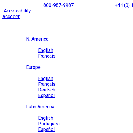
Skip
NORTH AMERICA
800-987-9987
|
INTERNATIONAL
+44 (0)
to
|
Accessibility
Enable
Accessibility Mode
to browse our site u
content
Acceder
Region / Language
Region
N. America
Language
English
Français
Close
Europe
Language
English
Français
Deutsch
Español
Close
Latin America
Language
English
Português
Español