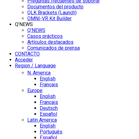
Preguntas frecuentes de soporte
Documentos del producto
QLK Brackets (Launch)
OMNI-VR Kit Builder
Q’NEWS
Q’NEWS
Casos prácticos
Artículos destacados
Comunicados de prensa
CONTACTO
Acceder
Region / Language
N. America
English
Français
Europe
English
Français
Deutsch
Español
Latin America
English
Português
Español