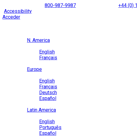
Skip
NORTH AMERICA
800-987-9987
|
INTERNATIONAL
+44 (0)
to
|
Accessibility
Enable
Accessibility Mode
to browse our site u
content
Acceder
Region / Language
Region
N. America
Language
English
Français
Close
Europe
Language
English
Français
Deutsch
Español
Close
Latin America
Language
English
Português
Español