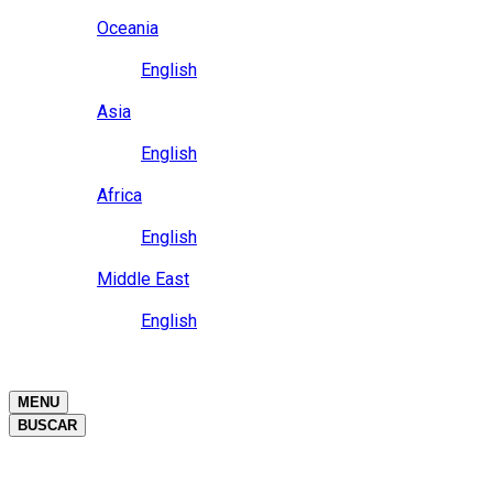
Close
Oceania
Language
English
Close
Asia
Language
English
Close
Africa
Language
English
Close
Middle East
Language
English
Close
Close
MENU
BUSCAR