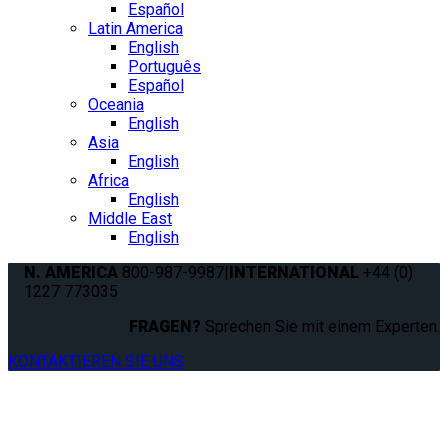
Español
Latin America
English
Português
Español
Oceania
English
Asia
English
Africa
English
Middle East
English
N. AMERICA
800-987-9987
|
INTERNATIONAL
+44 (0)
1227 773035
FRAGEN?
Sprechen Sie mit einem Experten.
KONTAKTIEREN SIE UNS