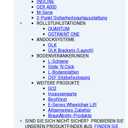
INQLINE
QER 4000
M-Serie
3-Punkt Sicherheitsgurtausstattung
ROLLSTUHLSTATIONEN
QUANTUM
QSTRAINT ONE
ANDOCKSYSTEME
QLK
QLK Brackets (Launch)
BODENVERANKERUNGEN
L-Schiene
Slide ‘N Click
L-Bodenplatten
QSF Sitzbefestigung
WEITERE PRODUKTE
GO2
Insassengurte
BestVest
E-Series Wheelchair Lift
Allgemeines Zubehör
BraunAbility-Produkte
SIND SIE SICH NICHT SICHER? PROBIEREN SIE
UNSEREN PRODUKTFINDER AUS:
FINDEN SIE