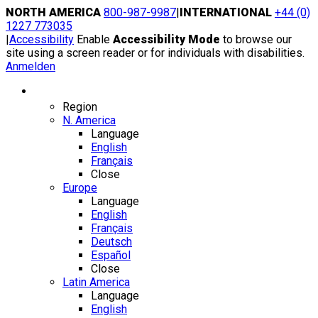
Skip
NORTH AMERICA
800-987-9987
|
INTERNATIONAL
+44 (0)
to
1227 773035
content
|
Accessibility
Enable
Accessibility Mode
to browse our
site using a screen reader or for individuals with disabilities.
Anmelden
Region / Language
Region
N. America
Language
English
Français
Close
Europe
Language
English
Français
Deutsch
Español
Close
Latin America
Language
English