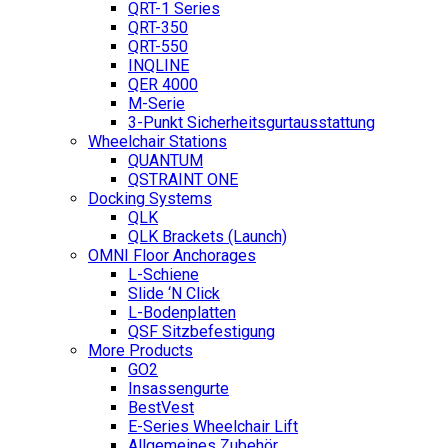
QRT-1 Series
QRT-350
QRT-550
INQLINE
QER 4000
M-Serie
3-Punkt Sicherheitsgurtausstattung
Wheelchair Stations
QUANTUM
QSTRAINT ONE
Docking Systems
QLK
QLK Brackets (Launch)
OMNI Floor Anchorages
L-Schiene
Slide ‘N Click
L-Bodenplatten
QSF Sitzbefestigung
More Products
GO2
Insassengurte
BestVest
E-Series Wheelchair Lift
Allgemeines Zubehör