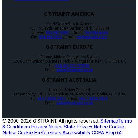
Q'STRAINT AMERICA
United States & Latin America
4031 NE 12th Terrace / Oakland Park, FL 33334
Toll-Free:
800-987-9987
/ Direct:
954-986-6665
Fax:
954-986-0021
/ Email:
cs@qstraint.com
Q'STRAINT EUROPE
Europe, Middle-East, Africa & Asia
72-76 John Wilson Business Park / Whitstable, Kent, CT5 3QT, UK
Tel:
+44 (0)1227 773035
Email:
sales@qstraint.co.uk
Q'STRAINT AUSTRALIA
Australia & New Zealand
Tramanco Pty Ltd. / 21 Shoebury St., Rocklea, Australia, QLD. 4106
Tel:
+61 7 3892 2311
/ Fax:
+61 7 3892 1819
Email:
sales@qstraint.co.uk
© 2000-
2026 Q'STRAINT. All rights reserved.
Sitemap
Terms
& Conditions
Privacy Notice
State Privacy Notice
Cookie
Notice
Cookie Preferences
Accessibility
CCPA
Prop 65