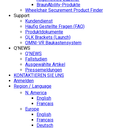
BraunAbility-Produkte
Wheelchair Securement Product Finder
Support
Kundendienst
Häufig Gestellte Fragen (FAQ)
Produktdokumente
QLK Brackets (Launch)
OMNI-VR Baukastensystem
Q’NEWS
Q’NEWS
Fallstudien
Ausgewählte Artikel
Pressemeldungen
KONTAKTIEREN SIE UNS
Anmelden
Region / Language
N. America
English
Français
Europe
English
Français
Deutsch