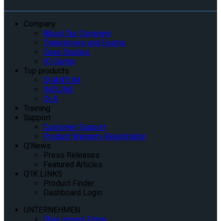
Company
About Our Company
Tradeshows and Events
Case Studies
IQ Center
Top products
QUANTUM
INQLINE
QLK
Training
Support
Customer Support
Product Warranty Registration
Q’News
Press Releases
Featured Articles
Q’IK LINKS
Product Finder
Dashboard Login
UNTERNEHMEN
Über unsere Firma