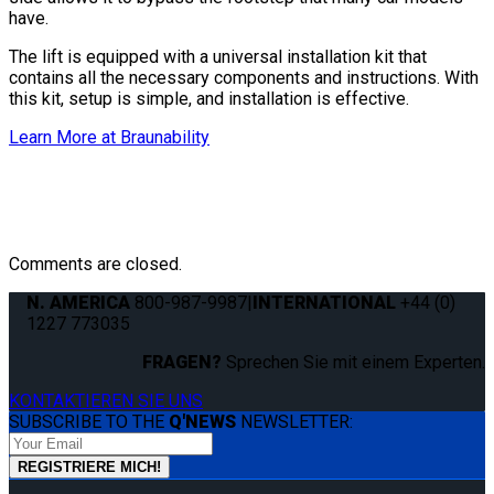
have.
The lift is equipped with a universal installation kit that
contains all the necessary components and instructions. With
this kit, setup is simple, and installation is effective.
Learn More at Braunability
Comments are closed.
N. AMERICA
800-987-9987
|
INTERNATIONAL
+44 (0)
1227 773035
FRAGEN?
Sprechen Sie mit einem Experten.
KONTAKTIEREN SIE UNS
SUBSCRIBE TO THE
Q'NEWS
NEWSLETTER: