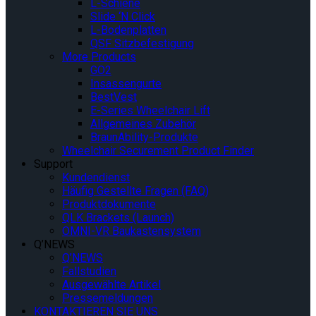
L-Schiene
Slide ‘N Click
L-Bodenplatten
QSF Sitzbefestigung
More Products
GO2
Insassengurte
BestVest
E-Series Wheelchair Lift
Allgemeines Zubehör
BraunAbility-Produkte
Wheelchair Securement Product Finder
Support
Kundendienst
Häufig Gestellte Fragen (FAQ)
Produktdokumente
QLK Brackets (Launch)
OMNI-VR Baukastensystem
Q’NEWS
Q’NEWS
Fallstudien
Ausgewählte Artikel
Pressemeldungen
KONTAKTIEREN SIE UNS