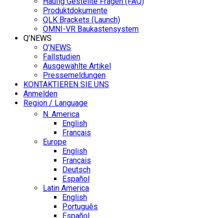
Häufig Gestellte Fragen (FAQ)
Produktdokumente
QLK Brackets (Launch)
OMNI-VR Baukastensystem
Q’NEWS
Q’NEWS
Fallstudien
Ausgewählte Artikel
Pressemeldungen
KONTAKTIEREN SIE UNS
Anmelden
Region / Language
N. America
English
Français
Europe
English
Français
Deutsch
Español
Latin America
English
Português
Español