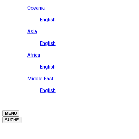
Close
Oceania
Language
English
Close
Asia
Language
English
Close
Africa
Language
English
Close
Middle East
Language
English
Close
Close
MENU
SUCHE