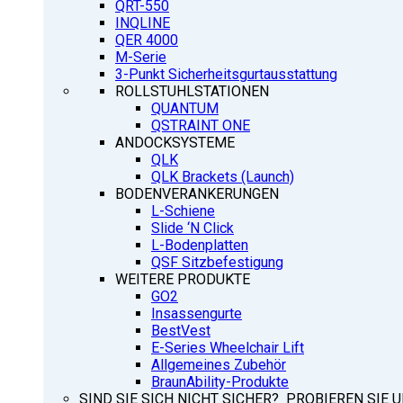
QRT-550
INQLINE
QER 4000
M-Serie
3-Punkt Sicherheitsgurtausstattung
ROLLSTUHLSTATIONEN
QUANTUM
QSTRAINT ONE
ANDOCKSYSTEME
QLK
QLK Brackets (Launch)
BODENVERANKERUNGEN
L-Schiene
Slide ‘N Click
L-Bodenplatten
QSF Sitzbefestigung
WEITERE PRODUKTE
GO2
Insassengurte
BestVest
E-Series Wheelchair Lift
Allgemeines Zubehör
BraunAbility-Produkte
SIND SIE SICH NICHT SICHER? PROBIEREN SIE