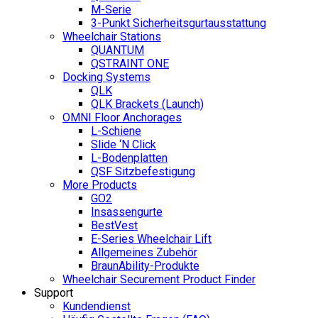
M-Serie
3-Punkt Sicherheitsgurtausstattung
Wheelchair Stations
QUANTUM
QSTRAINT ONE
Docking Systems
QLK
QLK Brackets (Launch)
OMNI Floor Anchorages
L-Schiene
Slide ‘N Click
L-Bodenplatten
QSF Sitzbefestigung
More Products
GO2
Insassengurte
BestVest
E-Series Wheelchair Lift
Allgemeines Zubehör
BraunAbility-Produkte
Wheelchair Securement Product Finder
Support
Kundendienst