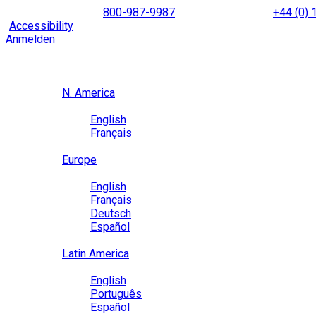
Skip
NORTH AMERICA
800-987-9987
|
INTERNATIONAL
+44 (0)
to
|
Accessibility
Enable
Accessibility Mode
to browse our site u
content
Anmelden
Region / Language
Region
N. America
Language
English
Français
Close
Europe
Language
English
Français
Deutsch
Español
Close
Latin America
Language
English
Português
Español