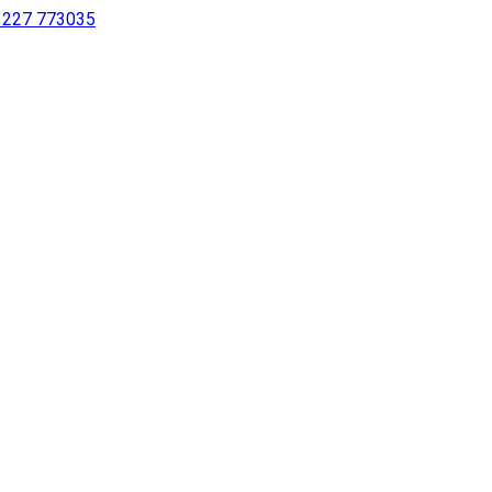
 1227 773035
sing a screen reader or for individuals with disabilities.