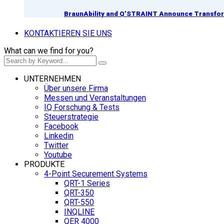
BraunAbility and Q’STRAINT Announce Transform
KONTAKTIEREN SIE UNS
What can we find for you?
UNTERNEHMEN
Über unsere Firma
Messen und Veranstaltungen
IQ Forschung & Tests
Steuerstrategie
Facebook
Linkedin
Twitter
Youtube
PRODUKTE
4-Point Securement Systems
QRT-1 Series
QRT-350
QRT-550
INQLINE
QER 4000