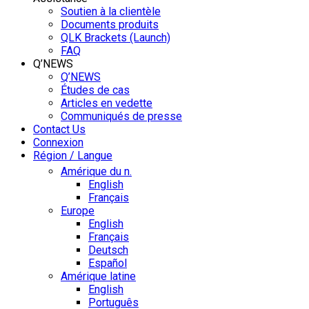
Soutien à la clientèle
Documents produits
QLK Brackets (Launch)
FAQ
Q’NEWS
Q’NEWS
Études de cas
Articles en vedette
Communiqués de presse
Contact Us
Connexion
Région / Langue
Amérique du n.
English
Français
Europe
English
Français
Deutsch
Español
Amérique latine
English
Português