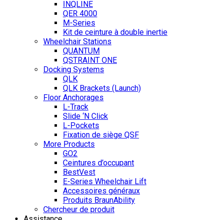
INQLINE
QER 4000
M-Series
Kit de ceinture à double inertie
Wheelchair Stations
QUANTUM
QSTRAINT ONE
Docking Systems
QLK
QLK Brackets (Launch)
Floor Anchorages
L-Track
Slide ‘N Click
L-Pockets
Fixation de siège QSF
More Products
GO2
Ceintures d’occupant
BestVest
E-Series Wheelchair Lift
Accessoires généraux
Produits BraunAbility
Chercheur de produit
Assistance