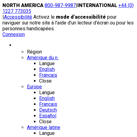
Skip
NORTH AMERICA
800-987-9987
|
INTERNATIONAL
+44 (0)
to
1227 773035
content
|
Accessibilité
Activez le
mode d’accessibilité
pour
naviguer sur notre site à l’aide d’un lecteur d’écran ou pour les
personnes handicapées.
Connexion
Région / Langue
Région
Amérique du n.
Langue
English
Français
Close
Europe
Langue
English
Français
Deutsch
Español
Close
Amérique latine
Langue