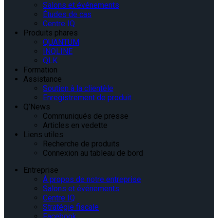
Salons et événements
Études de cas
Centre IQ
Produits phares
QUANTUM
INQLINE
QLK
Formation
Assistance
Soutien à la clientèle
Enregistrement de produit
Q’News
Communiqués de presse
Articles en vedette
Liens utiles
Recherche de produits
Connexion au tableau de bord
Entreprise
À propos de notre entreprise
Salons et événements
Centre IQ
Stratégie fiscale
Facebook