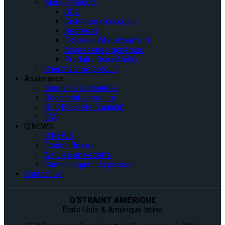
More Products
GO2
Ceintures d’occupant
BestVest
E-Series Wheelchair Lift
Accessoires généraux
Produits BraunAbility
Chercheur de produit
Assistance
Soutien à la clientèle
Documents produits
QLK Brackets (Launch)
FAQ
Q’NEWS
Q’NEWS
Études de cas
Articles en vedette
Communiqués de presse
Contact Us
Q'STRAINT AMÉRIQUE
États-Unis & Amérique latine