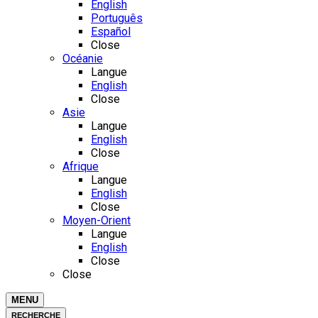
English
Português
Español
Close
Océanie
Langue
English
Close
Asie
Langue
English
Close
Afrique
Langue
English
Close
Moyen-Orient
Langue
English
Close
Close
MENU
RECHERCHE