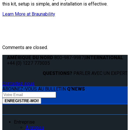
this kit, setup is simple, and installation is effective.
Learn More at Braunability
Comments are closed.
AMÉRIQUE DU NORD
800-987-9987
|
INTERNATIONAL
+44 (0) 1227 773035
QUESTIONS?
PARLER AVEC UN EXPERT.
Contactez-nous
ABONNEZ-VOUS AU BULLETIN
Q'NEWS
:
Entreprise
À propos