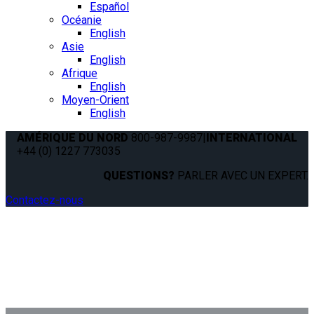
Español
Océanie
English
Asie
English
Afrique
English
Moyen-Orient
English
AMÉRIQUE DU NORD
800-987-9987
|
INTERNATIONAL
+44 (0) 1227 773035
QUESTIONS?
PARLER AVEC UN EXPERT.
Contactez-nous