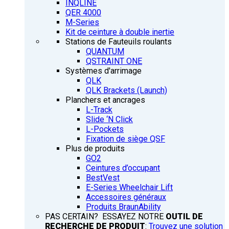
INQLINE
QER 4000
M-Series
Kit de ceinture à double inertie
Stations de Fauteuils roulants
QUANTUM
QSTRAINT ONE
Systèmes d'arrimage
QLK
QLK Brackets (Launch)
Planchers et ancrages
L-Track
Slide ‘N Click
L-Pockets
Fixation de siège QSF
Plus de produits
GO2
Ceintures d’occupant
BestVest
E-Series Wheelchair Lift
Accessoires généraux
Produits BraunAbility
PAS CERTAIN? ESSAYEZ NOTRE
OUTIL DE
RECHERCHE DE PRODUIT
:
Trouvez une solution