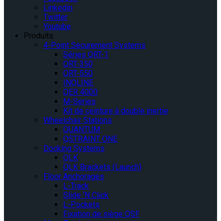
Linkedin
Twitter
Youtube
Produits
4-Point Securement Systems
Séries QRT-1
QRT-350
QRT-550
INQLINE
QER 4000
M-Series
Kit de ceinture à double inertie
Wheelchair Stations
QUANTUM
QSTRAINT ONE
Docking Systems
QLK
QLK Brackets (Launch)
Floor Anchorages
L-Track
Slide ‘N Click
L-Pockets
Fixation de siège QSF