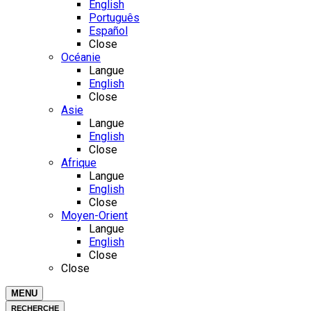
English
Português
Español
Close
Océanie
Langue
English
Close
Asie
Langue
English
Close
Afrique
Langue
English
Close
Moyen-Orient
Langue
English
Close
Close
MENU
RECHERCHE