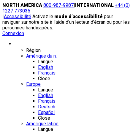
Skip
NORTH AMERICA
800-987-9987
|
INTERNATIONAL
+44 (0)
to
1227 773035
content
|
Accessibilité
Activez le
mode d’accessibilité
pour
naviguer sur notre site à l’aide d’un lecteur d’écran ou pour les
personnes handicapées.
Connexion
Région / Langue
Région
Amérique du n.
Langue
English
Français
Close
Europe
Langue
English
Français
Deutsch
Español
Close
Amérique latine
Langue