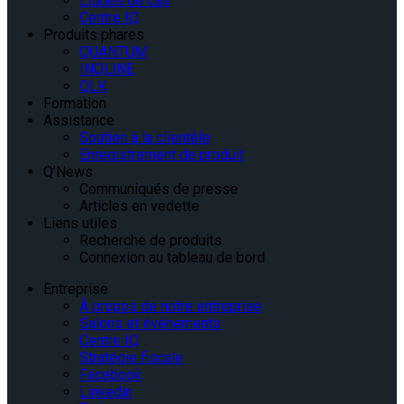
Études de cas
Centre IQ
Produits phares
QUANTUM
INQLINE
QLK
Formation
Assistance
Soutien à la clientèle
Enregistrement de produit
Q’News
Communiqués de presse
Articles en vedette
Liens utiles
Recherche de produits
Connexion au tableau de bord
Entreprise
À propos de notre entreprise
Salons et événements
Centre IQ
Stratégie fiscale
Facebook
Linkedin