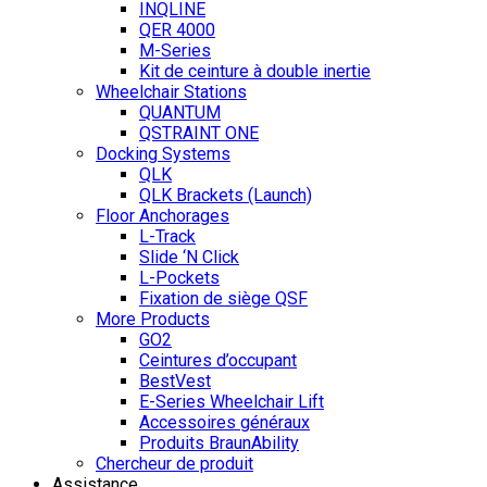
INQLINE
QER 4000
M-Series
Kit de ceinture à double inertie
Wheelchair Stations
QUANTUM
QSTRAINT ONE
Docking Systems
QLK
QLK Brackets (Launch)
Floor Anchorages
L-Track
Slide ‘N Click
L-Pockets
Fixation de siège QSF
More Products
GO2
Ceintures d’occupant
BestVest
E-Series Wheelchair Lift
Accessoires généraux
Produits BraunAbility
Chercheur de produit
Assistance