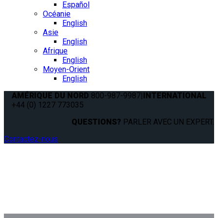
Español
Océanie
English
Asie
English
Afrique
English
Moyen-Orient
English
AMÉRIQUE DU NORD
800-987-9987
|
INTERNATIONAL
+44 (0) 1227 773035
QUESTIONS?
PARLER AVEC UN EXPERT.
Contactez-nous