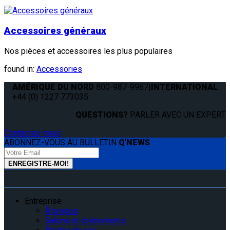
Accessoires généraux
Nos pièces et accessoires les plus populaires
found in:
Accessories
AMÉRIQUE DU NORD
800-987-9987
|
INTERNATIONAL
+44 (0) 1227 773035
QUESTIONS?
PARLER AVEC UN EXPERT.
Contactez-nous
ABONNEZ-VOUS AU BULLETIN
Q'NEWS
:
Entreprise
À propos
Salons et événements