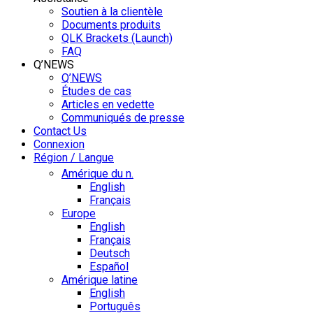
Soutien à la clientèle
Documents produits
QLK Brackets (Launch)
FAQ
Q’NEWS
Q’NEWS
Études de cas
Articles en vedette
Communiqués de presse
Contact Us
Connexion
Région / Langue
Amérique du n.
English
Français
Europe
English
Français
Deutsch
Español
Amérique latine
English
Português