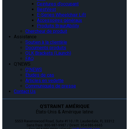
Ceintures d’occupant
BestVest
E-Series Wheelchair Lift
Accessoires généraux
Produits BraunAbility
Chercheur de produit
Assistance
Soutien à la clientèle
Documents produits
QLK Brackets (Launch)
FAQ
Q’NEWS
Q’NEWS
Études de cas
Articles en vedette
Communiqués de presse
Contact Us
Q'STRAINT AMÉRIQUE
États-Unis & Amérique latine
5553 Ravenswood Road, Suite #110 / Ft. Lauderdale, FL 33312
Sans frais: 800-987-9987 / Direct: 954-986-6665