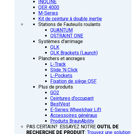
INQLINE
QER 4000
M-Series
Kit de ceinture à double inertie
Stations de Fauteuils roulants
QUANTUM
QSTRAINT ONE
Systèmes d'arrimage
QLK
QLK Brackets (Launch)
Planchers et ancrages
L-Track
Slide ‘N Click
L-Pockets
Fixation de siège QSF
Plus de produits
GO2
Ceintures d’occupant
BestVest
E-Series Wheelchair Lift
Accessoires généraux
Produits BraunAbility
PAS CERTAIN? ESSAYEZ NOTRE
OUTIL DE
RECHERCHE DE PRODUIT
:
Trouvez une solution