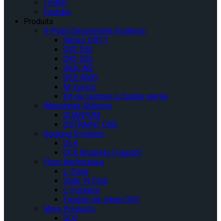
Twitter
Youtube
Produits
4-Point Securement Systems
Séries QRT-1
QRT-350
QRT-550
INQLINE
QER 4000
M-Series
Kit de ceinture à double inertie
Wheelchair Stations
QUANTUM
QSTRAINT ONE
Docking Systems
QLK
QLK Brackets (Launch)
Floor Anchorages
L-Track
Slide ‘N Click
L-Pockets
Fixation de siège QSF
More Products
GO2