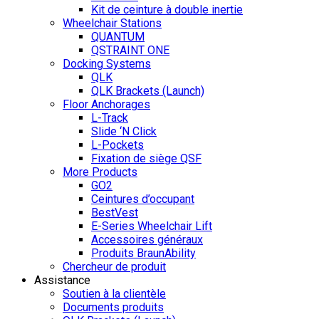
Kit de ceinture à double inertie
Wheelchair Stations
QUANTUM
QSTRAINT ONE
Docking Systems
QLK
QLK Brackets (Launch)
Floor Anchorages
L-Track
Slide ‘N Click
L-Pockets
Fixation de siège QSF
More Products
GO2
Ceintures d’occupant
BestVest
E-Series Wheelchair Lift
Accessoires généraux
Produits BraunAbility
Chercheur de produit
Assistance
Soutien à la clientèle
Documents produits