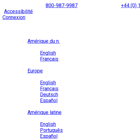
Skip
NORTH AMERICA
800-987-9987
|
INTERNATIONAL
+44 (0)
to
|
Accessibilité
Activez le
mode d’accessibilité
pour naviguer 
content
Connexion
Région / Langue
Région
Amérique du n.
Langue
English
Français
Close
Europe
Langue
English
Français
Deutsch
Español
Close
Amérique latine
Langue
English
Português
Español