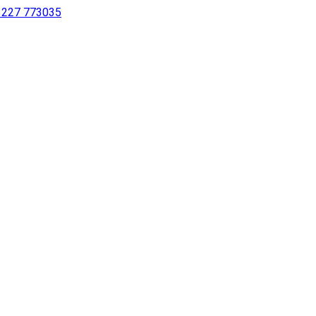
 1227 773035
sur notre site à l’aide d’un lecteur d’écran ou pour les personne