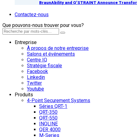
BraunAbility and Q’STRAINT Announce Transform
Contactez-nous
Que pouvons-nous trouver pour vous?
Entreprise
À propos de notre entreprise
Salons et événements
Centre IQ
Stratégie fiscale
Facebook
Linkedin
Twitter
Youtube
Produits
4-Point Securement Systems
Séries QRT-1
QRT-350
QRT-550
INQLINE
QER 4000
M-Series