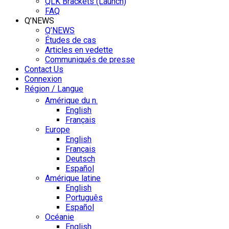
QLK Brackets (Launch)
FAQ
Q’NEWS
Q’NEWS
Études de cas
Articles en vedette
Communiqués de presse
Contact Us
Connexion
Région / Langue
Amérique du n.
English
Français
Europe
English
Français
Deutsch
Español
Amérique latine
English
Português
Español
Océanie
English