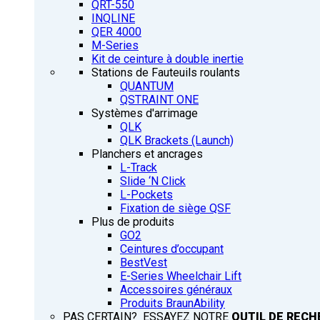
QRT-550
INQLINE
QER 4000
M-Series
Kit de ceinture à double inertie
Stations de Fauteuils roulants
QUANTUM
QSTRAINT ONE
Systèmes d'arrimage
QLK
QLK Brackets (Launch)
Planchers et ancrages
L-Track
Slide ‘N Click
L-Pockets
Fixation de siège QSF
Plus de produits
GO2
Ceintures d’occupant
BestVest
E-Series Wheelchair Lift
Accessoires généraux
Produits BraunAbility
PAS CERTAIN? ESSAYEZ NOTRE
OUTIL DE RECH