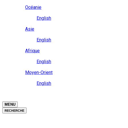
Close
Océanie
Langue
English
Close
Asie
Langue
English
Close
Afrique
Langue
English
Close
Moyen-Orient
Langue
English
Close
Close
MENU
RECHERCHE