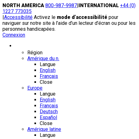
Skip
NORTH AMERICA
800-987-9987
|
INTERNATIONAL
+44 (0)
to
1227 773035
content
|
Accessibilité
Activez le
mode d’accessibilité
pour
naviguer sur notre site à l’aide d’un lecteur d’écran ou pour les
personnes handicapées.
Connexion
Région / Langue
Région
Amérique du n.
Langue
English
Français
Close
Europe
Langue
English
Français
Deutsch
Español
Close
Amérique latine
Langue