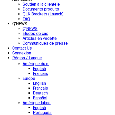
Soutien à la clientèle
Documents produits
QLK Brackets (Launch)
FAQ
Q’NEWS
Q’NEWS
Études de cas
Articles en vedette
Communiqués de presse
Contact Us
Connexion
Région / Langue
Amérique du n.
English
Français
Europe
English
Français
Deutsch
Español
Amérique latine
English
Português