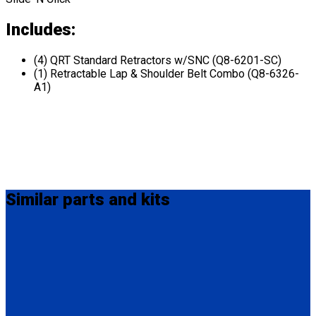
Includes:
(4) QRT Standard Retractors w/SNC (Q8-6201-SC)
(1) Retractable Lap & Shoulder Belt Combo (Q8-6326-
A1)
Similar
parts and kits
Q-8201-L
4 QRT Standard Retractors with L-Track fittings
(4) QRT Standard Retractors w/PLI (Q8-6201-L)
* L-Track not included