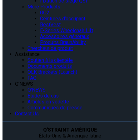
Fixation de siège QSF
More Products
GO2
Ceintures d’occupant
BestVest
E-Series Wheelchair Lift
Accessoires généraux
Produits BraunAbility
Chercheur de produit
Assistance
Soutien à la clientèle
Documents produits
QLK Brackets (Launch)
FAQ
Q’NEWS
Q’NEWS
Études de cas
Articles en vedette
Communiqués de presse
Contact Us
Q'STRAINT AMÉRIQUE
États-Unis & Amérique latine