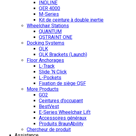
INQLINE
QER 4000
M-Series
Kit de ceinture à double inertie
Wheelchair Stations
QUANTUM
QSTRAINT ONE
Docking Systems
QLK
QLK Brackets (Launch)
Floor Anchorages
L-Track
Slide ‘N Click
L-Pockets
Fixation de siège QSF
More Products
GO2
Ceintures d’occupant
BestVest
E-Series Wheelchair Lift
Accessoires généraux
Produits BraunAbility
Chercheur de produit
Assistance