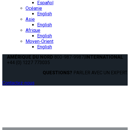
Español
Océanie
English
Asie
English
Afrique
English
Moyen-Orient
English
AMÉRIQUE DU NORD
800-987-9987
|
INTERNATIONAL
+44 (0) 1227 773035
QUESTIONS?
PARLER AVEC UN EXPERT.
Contactez-nous