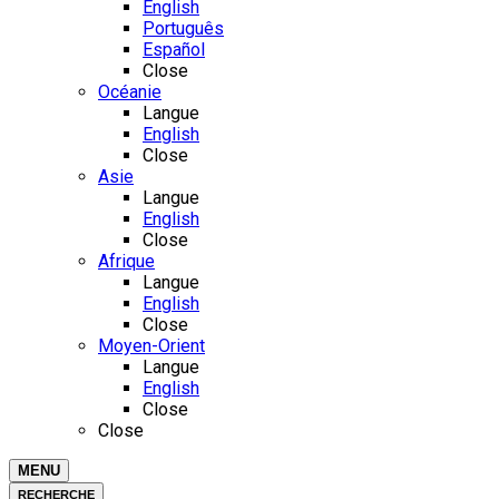
English
Português
Español
Close
Océanie
Langue
English
Close
Asie
Langue
English
Close
Afrique
Langue
English
Close
Moyen-Orient
Langue
English
Close
Close
MENU
RECHERCHE