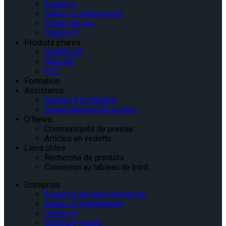
À propos
Salons et événements
Études de cas
Centre IQ
Produits phares
QUANTUM
INQLINE
QLK
Formation
Assistance
Soutien à la clientèle
Enregistrement de produit
Q’News
Communiqués de presse
Articles en vedette
Liens utiles
Recherche de produits
Connexion au tableau de bord
Entreprise
À propos de notre entreprise
Salons et événements
Centre IQ
Stratégie fiscale