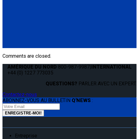
Q-8200-A-SC
4 QRT Standard Retractors with Slide 'N Click fittings; and
Manual Lap & Shoulder Belt
(4) QRT Standard Retractors w/SNC (Q8-6201-SC)
(1) Manual Lap & Shoulder Belt (Q8-6325-A)
Comments are closed.
AMÉRIQUE DU NORD
800-987-9987
|
INTERNATIONAL
+44 (0) 1227 773035
QUESTIONS?
PARLER AVEC UN EXPERT.
Contactez-nous
ABONNEZ-VOUS AU BULLETIN
Q'NEWS
:
Entreprise