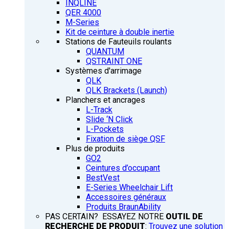
INQLINE
QER 4000
M-Series
Kit de ceinture à double inertie
Stations de Fauteuils roulants
QUANTUM
QSTRAINT ONE
Systèmes d'arrimage
QLK
QLK Brackets (Launch)
Planchers et ancrages
L-Track
Slide ‘N Click
L-Pockets
Fixation de siège QSF
Plus de produits
GO2
Ceintures d’occupant
BestVest
E-Series Wheelchair Lift
Accessoires généraux
Produits BraunAbility
PAS CERTAIN? ESSAYEZ NOTRE
OUTIL DE
RECHERCHE DE PRODUIT
:
Trouvez une solution