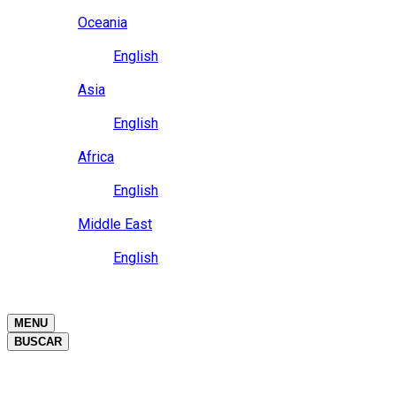
Close
Oceania
Language
English
Close
Asia
Language
English
Close
Africa
Language
English
Close
Middle East
Language
English
Close
Close
MENU
BUSCAR