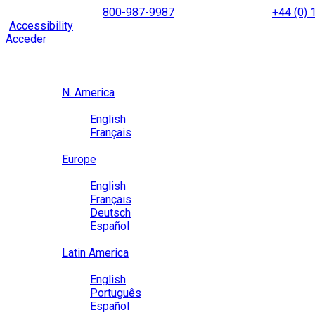
Skip
NORTH AMERICA
800-987-9987
|
INTERNATIONAL
+44 (0)
to
|
Accessibility
Enable
Accessibility Mode
to browse our site u
content
Acceder
Region / Language
Region
N. America
Language
English
Français
Close
Europe
Language
English
Français
Deutsch
Español
Close
Latin America
Language
English
Português
Español