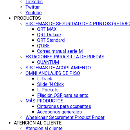
Linkedin
Twitter
Youtube
PRODUCTOS
SISTEMAS DE SEGURIDAD DE 4 PUNTOS (RETRA
QRT MAX
QRT Deluxe
QRT Standard
Q’UBE
Correa manual serie M
ESTACIONES PARA SILLA DE RUEDAS
QUANTUM
SISTEMAS DE ACOPLAMIENTO
OMNI ANCLAJES DE PISO
L-Track
Slide ‘N Click
L-Pockets
Fijación QSF para asiento
MÁS PRODUCTOS
Cinturones para ocupantes
Accesorios generales
Wheelchair Securement Product Finder
ATENCIÓN AL CLIENTE
Atención al cliente