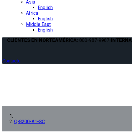
Asia
English
Africa
English
Middle East
English
CLIENTES EN NORTEAMÉRICA:
800-987-9987
|
INTERNA
Contacto
Q-8200-A1-SC