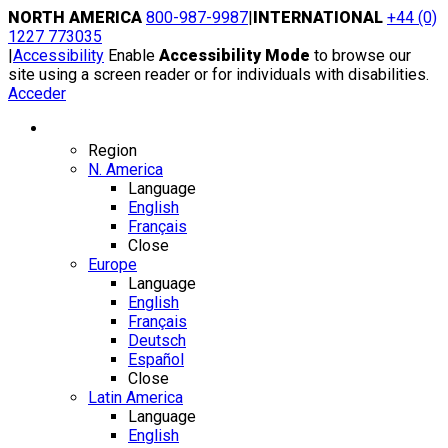
Skip
NORTH AMERICA
800-987-9987
|
INTERNATIONAL
+44 (0)
to
1227 773035
content
|
Accessibility
Enable
Accessibility Mode
to browse our
site using a screen reader or for individuals with disabilities.
Acceder
Region / Language
Region
N. America
Language
English
Français
Close
Europe
Language
English
Français
Deutsch
Español
Close
Latin America
Language
English