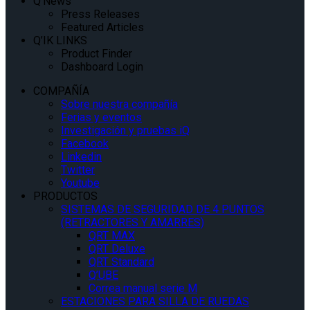
Q’News
Press Releases
Featured Articles
Q’IK LINKS
Product Finder
Dashboard Login
COMPAÑÍA
Sobre nuestra compañía
Ferias y eventos
Investigación y pruebas iQ
Facebook
Linkedin
Twitter
Youtube
PRODUCTOS
SISTEMAS DE SEGURIDAD DE 4 PUNTOS
(RETRACTORES Y AMARRES)
QRT MAX
QRT Deluxe
QRT Standard
Q’UBE
Correa manual serie M
ESTACIONES PARA SILLA DE RUEDAS