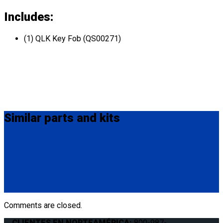
Includes:
(1) QLK Key Fob (QS00271)
Similar
parts and kits
QS10131
QLK Flexible Dash Control
(1) QLK Dash Control (QS10131)
Comments are closed.
CLIENTES EN NORTEAMÉRICA:
800-987-