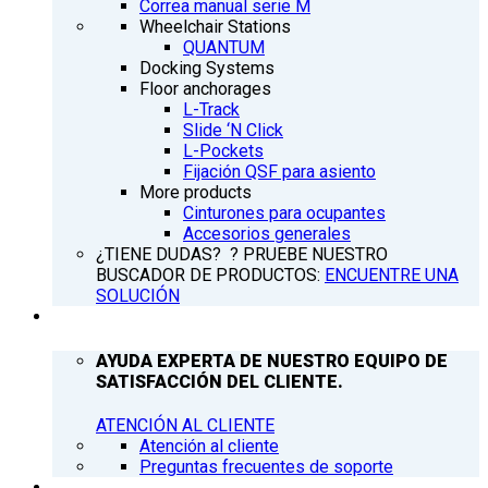
Correa manual serie M
Wheelchair Stations
QUANTUM
Docking Systems
Floor anchorages
L-Track
Slide ‘N Click
L-Pockets
Fijación QSF para asiento
More products
Cinturones para ocupantes
Accesorios generales
¿TIENE DUDAS? ? PRUEBE NUESTRO
BUSCADOR DE PRODUCTOS:
ENCUENTRE UNA
SOLUCIÓN
ATENCIÓN AL CLIENTE
AYUDA EXPERTA DE NUESTRO EQUIPO DE
SATISFACCIÓN DEL CLIENTE.
ATENCIÓN AL CLIENTE
Atención al cliente
Preguntas frecuentes de soporte
Q’NEWS