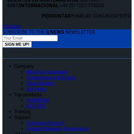
9987
|
INTERNACIONAL
+44 (0) 1227 773035
PERGUNTAS?
HABLAR CON UN EXPERTO.
Contacto
SUBSCRIBE TO THE
Q'NEWS
NEWSLETTER:
Company
About Our Company
Tradeshows and Events
Case Studies
IQ Center
Top products
QUANTUM
QLK-150
Training
Support
Customer Support
Product Warranty Registration