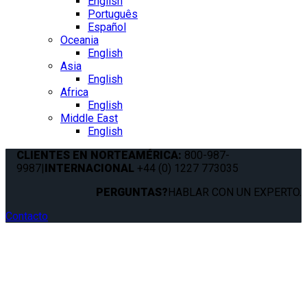
English
Português
Español
Oceania
English
Asia
English
Africa
English
Middle East
English
CLIENTES EN NORTEAMÉRICA:
800-987-
9987
|
INTERNACIONAL
+44 (0) 1227 773035
PERGUNTAS?
HABLAR CON UN EXPERTO.
Contacto