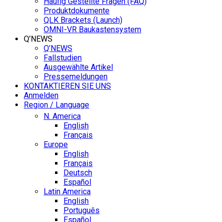
Häufig Gestellte Fragen (FAQ)
Produktdokumente
QLK Brackets (Launch)
OMNI-VR Baukastensystem
Q’NEWS
Q’NEWS
Fallstudien
Ausgewählte Artikel
Pressemeldungen
KONTAKTIEREN SIE UNS
Anmelden
Region / Language
N. America
English
Français
Europe
English
Français
Deutsch
Español
Latin America
English
Português
Español