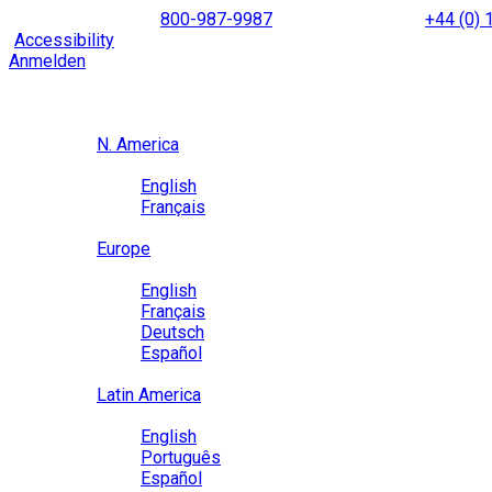
Skip
NORTH AMERICA
800-987-9987
|
INTERNATIONAL
+44 (0)
to
|
Accessibility
Enable
Accessibility Mode
to browse our site u
content
Anmelden
Region / Language
Region
N. America
Language
English
Français
Close
Europe
Language
English
Français
Deutsch
Español
Close
Latin America
Language
English
Português
Español