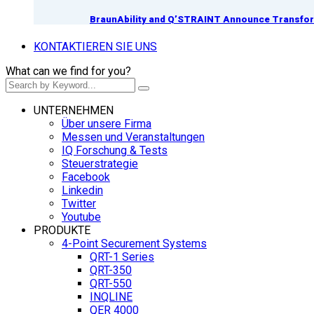
BraunAbility and Q’STRAINT Announce Transform
KONTAKTIEREN SIE UNS
What can we find for you?
UNTERNEHMEN
Über unsere Firma
Messen und Veranstaltungen
IQ Forschung & Tests
Steuerstrategie
Facebook
Linkedin
Twitter
Youtube
PRODUKTE
4-Point Securement Systems
QRT-1 Series
QRT-350
QRT-550
INQLINE
QER 4000