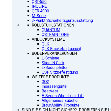
QRT-550
INQLINE
QER 4000
M-Serie
3-Punkt Sicherheitsgurtausstattung
ROLLSTUHLSTATIONEN
QUANTUM
QSTRAINT ONE
ANDOCKSYSTEME
QLK
QLK Brackets (Launch)
BODENVERANKERUNGEN
L-Schiene
Slide ‘N Click
L-Bodenplatten
QSF Sitzbefestigung
WEITERE PRODUKTE
GO2
Insassengurte
BestVest
E-Series Wheelchair Lift
Allgemeines Zubehör
BraunAbility-Produkte
SIND SIE SICH NICHT SICHER? PROBIEREN SIE