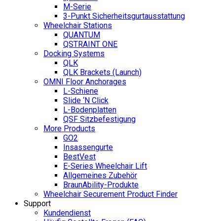
M-Serie
3-Punkt Sicherheitsgurtausstattung
Wheelchair Stations
QUANTUM
QSTRAINT ONE
Docking Systems
QLK
QLK Brackets (Launch)
OMNI Floor Anchorages
L-Schiene
Slide ‘N Click
L-Bodenplatten
QSF Sitzbefestigung
More Products
GO2
Insassengurte
BestVest
E-Series Wheelchair Lift
Allgemeines Zubehör
BraunAbility-Produkte
Wheelchair Securement Product Finder
Support
Kundendienst