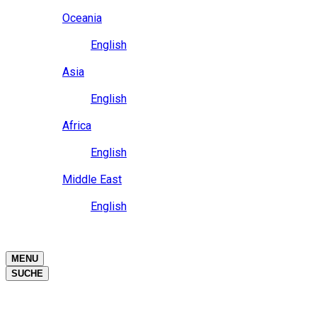
Close
Oceania
Language
English
Close
Asia
Language
English
Close
Africa
Language
English
Close
Middle East
Language
English
Close
Close
MENU
SUCHE