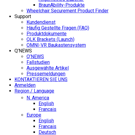
BraunAbility-Produkte
Wheelchair Securement Product Finder
Support
Kundendienst
Häufig Gestellte Fragen (FAQ)
Produktdokumente
QLK Brackets (Launch)
OMNI-VR Baukastensystem
Q’NEWS
Q’NEWS
Fallstudien
Ausgewählte Artikel
Pressemeldungen
KONTAKTIEREN SIE UNS
Anmelden
Region / Language
N. America
English
Français
Europe
English
Français
Deutsch