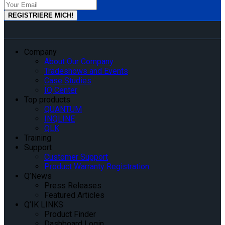
Company
About Our Company
Tradeshows and Events
Case Studies
IQ Center
Top products
QUANTUM
INQLINE
QLK
Training
Support
Customer Support
Product Warranty Registration
Q’News
Press Releases
Featured Articles
Q’IK LINKS
Product Finder
Dashboard Login