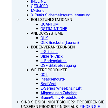
INQLINE
QER 4000
M-Serie
3-Punkt Sicherheitsgurtausstattung
ROLLSTUHLSTATIONEN
QUANTUM
QSTRAINT ONE
ANDOCKSYSTEME
QLK
QLK Brackets (Launch)
BODENVERANKERUNGEN
L-Schiene
Slide ‘N Click
L-Bodenplatten
QSF Sitzbefestigung
WEITERE PRODUKTE
GO2
Insassengurte
BestVest
E-Series Wheelchair Lift
Allgemeines Zubehör
BraunAbility-Produkte
SIND SIE SICH NICHT SICHER? PROBIEREN SIE
UNSEREN PRODUKTFINDER AUS:
FINDEN SIE