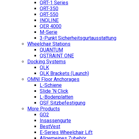
QRT-1 Series
QRT-350
QRT-550
INQLINE
QER 4000
M-Serie
3-Punkt Sicherheitsgurtausstattung
Wheelchair Stations
QUANTUM
QSTRAINT ONE
Docking Systems
QLK
QLK Brackets (Launch)
OMNI Floor Anchorages
L-Schiene
Slide ‘N Click
L-Bodenplatten
QSF Sitzbefestigung
More Products
GO2
Insassengurte
BestVest
E-Series Wheelchair Lift
Allgemeines Zubehör