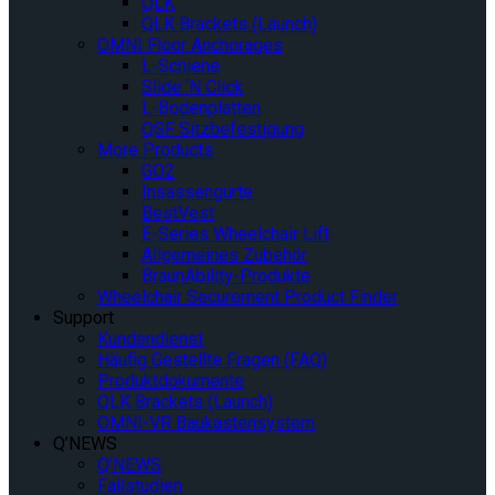
QLK
QLK Brackets (Launch)
OMNI Floor Anchorages
L-Schiene
Slide ‘N Click
L-Bodenplatten
QSF Sitzbefestigung
More Products
GO2
Insassengurte
BestVest
E-Series Wheelchair Lift
Allgemeines Zubehör
BraunAbility-Produkte
Wheelchair Securement Product Finder
Support
Kundendienst
Häufig Gestellte Fragen (FAQ)
Produktdokumente
QLK Brackets (Launch)
OMNI-VR Baukastensystem
Q’NEWS
Q’NEWS
Fallstudien