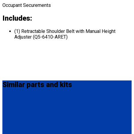
Occupant Securements
Includes:
(1) Retractable Shoulder Belt with Manual Height
Adjuster (Q5-6410-ARET)
Similar
parts and kits
MM-410
M-Series Non-Retractable Shoulder Belt Fix Mounted on Top.
Attaches to stud fitting on lap belt.
(1) M-Series Non-Retractable Shoulder Belt, Fix Mounted on