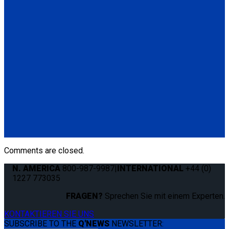
Standard QRT Shoulder Belt Mounted for L-Track
(1) Standard QRT Shoulder Belt Mounted for L-Track (Q5-
6410-T-BLK). Triangle fitting attaches to stud on lap belt.
Q8-6325-AT
Combination Lap & Shoulder Belt with Manual Height Adjuster
and Pin Connector. Triangle fitting attaches to stud on lap belt.
Lap belt connects to rear tie-downs.
(1) Standard Lap Belt (Q5-6325)
(1) Standard QRT Shoulder Belt Mounted for L-Track (Q5-
6410-T-BLK)
Comments are closed.
N. AMERICA
800-987-9987
|
INTERNATIONAL
+44 (0)
1227 773035
FRAGEN?
Sprechen Sie mit einem Experten.
KONTAKTIEREN SIE UNS
SUBSCRIBE TO THE
Q'NEWS
NEWSLETTER: