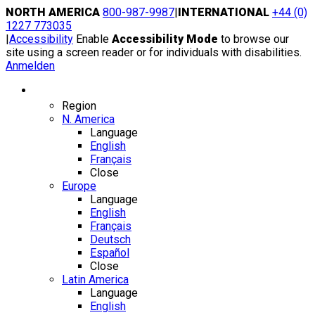
Skip
NORTH AMERICA
800-987-9987
|
INTERNATIONAL
+44 (0)
to
1227 773035
content
|
Accessibility
Enable
Accessibility Mode
to browse our
site using a screen reader or for individuals with disabilities.
Anmelden
Region / Language
Region
N. America
Language
English
Français
Close
Europe
Language
English
Français
Deutsch
Español
Close
Latin America
Language
English