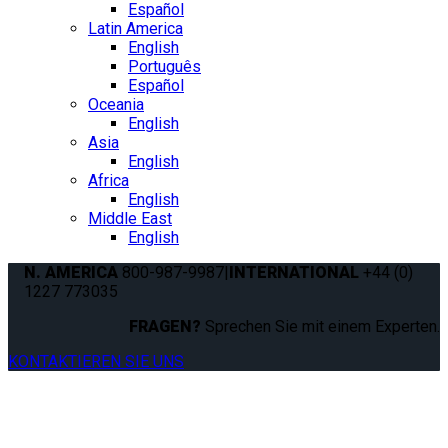
Español
Latin America
English
Português
Español
Oceania
English
Asia
English
Africa
English
Middle East
English
N. AMERICA
800-987-9987
|
INTERNATIONAL
+44 (0)
1227 773035
FRAGEN?
Sprechen Sie mit einem Experten.
KONTAKTIEREN SIE UNS