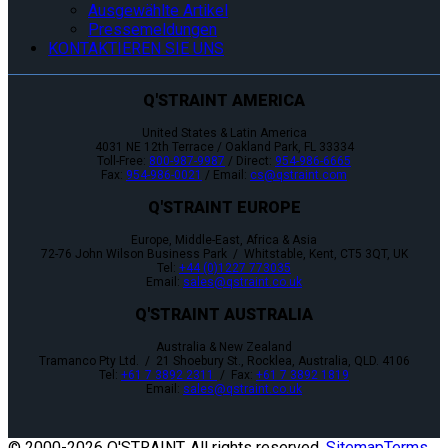
Ausgewählte Artikel
Pressemeldungen
KONTAKTIEREN SIE UNS
Q'STRAINT AMERICA
United States & Latin America
4031 NE 12th Terrace / Oakland Park, FL 33334
Toll-Free:
800-987-9987
/ Direct:
954-986-6665
Fax:
954-986-0021
/ Email:
cs@qstraint.com
Q'STRAINT EUROPE
Europe, Middle-East, Africa & Asia
72-76 John Wilson Business Park / Whitstable, Kent, CT5 3QT, UK
Tel:
+44 (0)1227 773035
Email:
sales@qstraint.co.uk
Q'STRAINT AUSTRALIA
Australia & New Zealand
Tramanco Pty Ltd. / 21 Shoebury St., Rocklea, Australia, QLD. 4106
Tel:
+61 7 3892 2311
/ Fax:
+61 7 3892 1819
Email:
sales@qstraint.co.uk
© 2000-
2026 Q'STRAINT. All rights reserved.
Sitemap
Terms