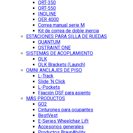
QRT-350
QRT-550
INQLINE
QER 4000
Correa manual serie M
Kit de correa de doble inercia
ESTACIONES PARA SILLA DE RUEDAS
QUANTUM
QSTRAINT ONE
SISTEMAS DE ACOPLAMIENTO
QLK
QLK Brackets (Launch)
OMNI ANCLAJES DE PISO
L-Track
Slide ‘N Click
L-Pockets
Fijación QSF para asiento
MÁS PRODUCTOS
GO2
Cinturones para ocupantes
BestVest
E-Series Wheelchair Lift
Accesorios generales
Productos BraunAbility