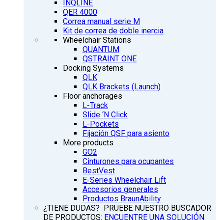
INQLINE
QER 4000
Correa manual serie M
Kit de correa de doble inercia
Wheelchair Stations
QUANTUM
QSTRAINT ONE
Docking Systems
QLK
QLK Brackets (Launch)
Floor anchorages
L-Track
Slide ‘N Click
L-Pockets
Fijación QSF para asiento
More products
GO2
Cinturones para ocupantes
BestVest
E-Series Wheelchair Lift
Accesorios generales
Productos BraunAbility
¿TIENE DUDAS? PRUEBE NUESTRO BUSCADOR
DE PRODUCTOS:
ENCUENTRE UNA SOLUCIÓN