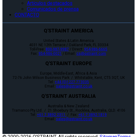
Artículos destacados
Comunicados de prensa
CONTACTO
Q'STRAINT AMERICA
United States & Latin America
4031 NE 12th Terrace / Oakland Park, FL 33334
Toll-Free:
800-987-9987
/ Direct:
954-986-6665
Fax:
954-986-0021
/ Email:
cs@qstraint.com
Q'STRAINT EUROPE
Europe, Middle-East, Africa & Asia
72-76 John Wilson Business Park / Whitstable, Kent, CT5 3QT, UK
Tel:
+44 (0)1227 773035
Email:
sales@qstraint.co.uk
Q'STRAINT AUSTRALIA
Australia & New Zealand
Tramanco Pty Ltd. / 21 Shoebury St., Rocklea, Australia, QLD. 4106
Tel:
+61 7 3892 2311
/ Fax:
+61 7 3892 1819
Email:
sales@qstraint.co.uk
© 2000-
2026 Q'STRAINT. All rights reserved.
Sitemap
Terms