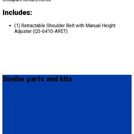
Includes:
(1) Retractable Shoulder Belt with Manual Height
Adjuster (Q5-6410-ARET)
Similar
parts and kits
MM-410
M-Series Non-Retractable Shoulder Belt Fix Mounted on Top.
Attaches to stud fitting on lap belt.
(1) M-Series Non-Retractable Shoulder Belt, Fix Mounted on
Top. (MM-410)