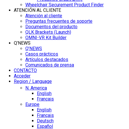
Wheelchair Securement Product Finder
ATENCIÓN AL CLIENTE
Atención al cliente
Preguntas frecuentes de soporte
Documentos del producto
QLK Brackets (Launch)
OMNI-VR Kit Builder
Q’NEWS
Q’NEWS
Casos prácticos
Artículos destacados
Comunicados de prensa
CONTACTO
Acceder
Region / Language
N. America
English
Français
Europe
English
Français
Deutsch
Español