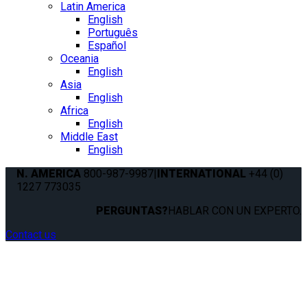
Latin America
English
Português
Español
Oceania
English
Asia
English
Africa
English
Middle East
English
N. AMERICA
800-987-9987
|
INTERNATIONAL
+44 (0)
1227 773035
PERGUNTAS?
HABLAR CON UN EXPERTO.
Contact us