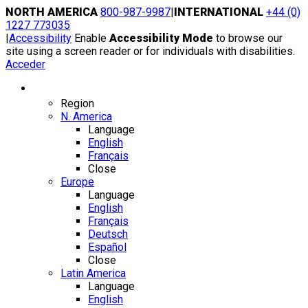
Skip
NORTH AMERICA
800-987-9987
|
INTERNATIONAL
+44 (0)
to
1227 773035
content
|
Accessibility
Enable
Accessibility Mode
to browse our
site using a screen reader or for individuals with disabilities.
Acceder
Region / Language
Region
N. America
Language
English
Français
Close
Europe
Language
English
Français
Deutsch
Español
Close
Latin America
Language
English