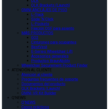
QLK
QLK Brackets (Launch)
OMNI ANCLAJES DE PISO
L-Track
Slide ‘N Click
L-Pockets
Fijación QSF para asiento
MÁS PRODUCTOS
GO2
Cinturones para ocupantes
BestVest
E-Series Wheelchair Lift
Accesorios generales
Productos BraunAbility
Wheelchair Securement Product Finder
ATENCIÓN AL CLIENTE
Atención al cliente
Preguntas frecuentes de soporte
Documentos del producto
QLK Brackets (Launch)
OMNI-VR Kit Builder
Q’NEWS
Q’NEWS
Casos prácticos