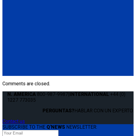
Standard QRT Shoulder Belt Mounted for L-Track
(1) Standard QRT Shoulder Belt Mounted for L-Track (Q5-
6410-T-BLK). Triangle fitting attaches to stud on lap belt.
Q8-6325-AT
Combination Lap & Shoulder Belt with Manual Height Adjuster
and Pin Connector. Triangle fitting attaches to stud on lap belt.
Lap belt connects to rear tie-downs.
(1) Standard Lap Belt (Q5-6325)
(1) Standard QRT Shoulder Belt Mounted for L-Track (Q5-
6410-T-BLK)
Comments are closed.
N. AMERICA
800-987-9987
|
INTERNATIONAL
+44 (0)
1227 773035
PERGUNTAS?
HABLAR CON UN EXPERTO.
Contact us
SUBSCRIBE TO THE
Q'NEWS
NEWSLETTER: