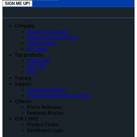
Company
About Our Company
Tradeshows and Events
Case Studies
IQ Center
Top products
QUANTUM
INQLINE
QLK
Training
Support
Customer Support
Product Warranty Registration
Q’News
Press Releases
Featured Articles
Q’IK LINKS
Product Finder
Dashboard Login