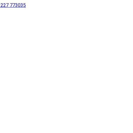
 1227 773035
sing a screen reader or for individuals with disabilities.