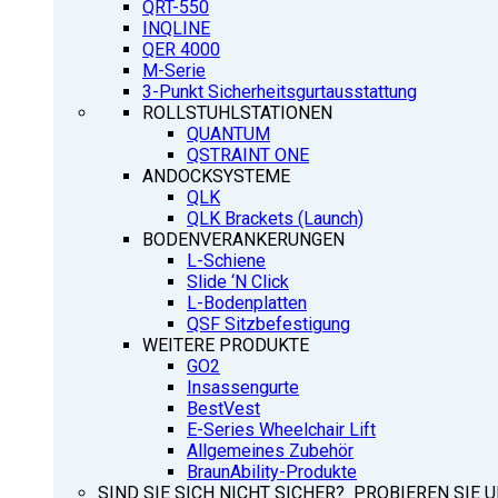
QRT-550
INQLINE
QER 4000
M-Serie
3-Punkt Sicherheitsgurtausstattung
ROLLSTUHLSTATIONEN
QUANTUM
QSTRAINT ONE
ANDOCKSYSTEME
QLK
QLK Brackets (Launch)
BODENVERANKERUNGEN
L-Schiene
Slide ‘N Click
L-Bodenplatten
QSF Sitzbefestigung
WEITERE PRODUKTE
GO2
Insassengurte
BestVest
E-Series Wheelchair Lift
Allgemeines Zubehör
BraunAbility-Produkte
SIND SIE SICH NICHT SICHER? PROBIEREN SIE