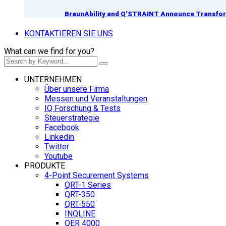
BraunAbility and Q’STRAINT Announce Transform
KONTAKTIEREN SIE UNS
What can we find for you?
UNTERNEHMEN
Über unsere Firma
Messen und Veranstaltungen
IQ Forschung & Tests
Steuerstrategie
Facebook
Linkedin
Twitter
Youtube
PRODUKTE
4-Point Securement Systems
QRT-1 Series
QRT-350
QRT-550
INQLINE
QER 4000