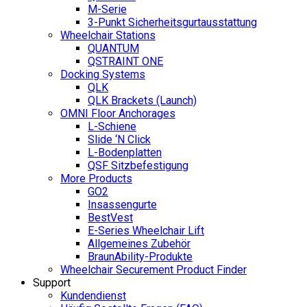
M-Serie
3-Punkt Sicherheitsgurtausstattung
Wheelchair Stations
QUANTUM
QSTRAINT ONE
Docking Systems
QLK
QLK Brackets (Launch)
OMNI Floor Anchorages
L-Schiene
Slide ‘N Click
L-Bodenplatten
QSF Sitzbefestigung
More Products
GO2
Insassengurte
BestVest
E-Series Wheelchair Lift
Allgemeines Zubehör
BraunAbility-Produkte
Wheelchair Securement Product Finder
Support
Kundendienst