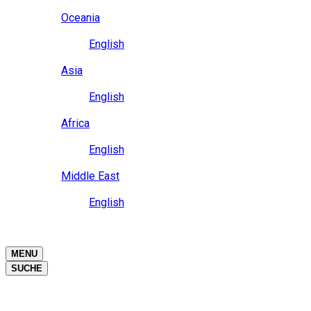
Close
Oceania
Language
English
Close
Asia
Language
English
Close
Africa
Language
English
Close
Middle East
Language
English
Close
Close
MENU
SUCHE