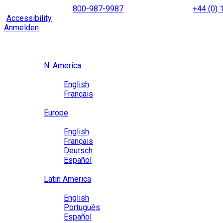
Skip
NORTH AMERICA
800-987-9987
|
INTERNATIONAL
+44 (0)
to
|
Accessibility
Enable
Accessibility Mode
to browse our site u
content
Anmelden
Region / Language
Region
N. America
Language
English
Français
Close
Europe
Language
English
Français
Deutsch
Español
Close
Latin America
Language
English
Português
Español