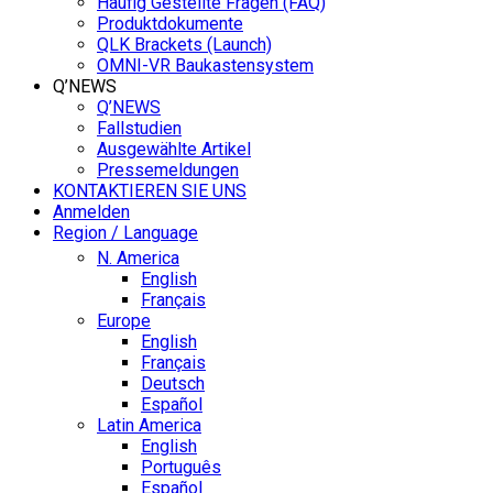
Häufig Gestellte Fragen (FAQ)
Produktdokumente
QLK Brackets (Launch)
OMNI-VR Baukastensystem
Q’NEWS
Q’NEWS
Fallstudien
Ausgewählte Artikel
Pressemeldungen
KONTAKTIEREN SIE UNS
Anmelden
Region / Language
N. America
English
Français
Europe
English
Français
Deutsch
Español
Latin America
English
Português
Español