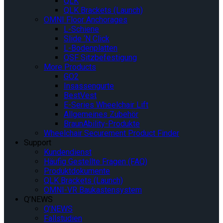
QLK
QLK Brackets (Launch)
OMNI Floor Anchorages
L-Schiene
Slide ‘N Click
L-Bodenplatten
QSF Sitzbefestigung
More Products
GO2
Insassengurte
BestVest
E-Series Wheelchair Lift
Allgemeines Zubehör
BraunAbility-Produkte
Wheelchair Securement Product Finder
Support
Kundendienst
Häufig Gestellte Fragen (FAQ)
Produktdokumente
QLK Brackets (Launch)
OMNI-VR Baukastensystem
Q’NEWS
Q’NEWS
Fallstudien