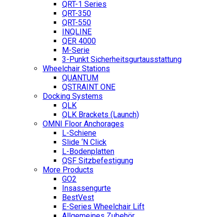
QRT-1 Series
QRT-350
QRT-550
INQLINE
QER 4000
M-Serie
3-Punkt Sicherheitsgurtausstattung
Wheelchair Stations
QUANTUM
QSTRAINT ONE
Docking Systems
QLK
QLK Brackets (Launch)
OMNI Floor Anchorages
L-Schiene
Slide ‘N Click
L-Bodenplatten
QSF Sitzbefestigung
More Products
GO2
Insassengurte
BestVest
E-Series Wheelchair Lift
Allgemeines Zubehör