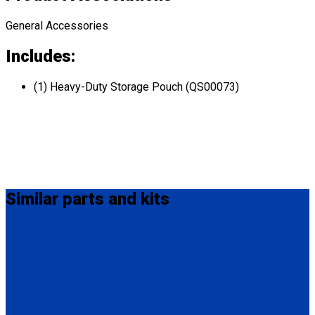
General Accessories
Includes:
(1) Heavy-Duty Storage Pouch (QS00073)
Similar
parts and kits
Q5-6340-12-INT
QRT / M-Series Lap Belt Extension, 12" Also available in 20"
(Q5-6340-20-INT) and 24" (Q5-6340-24-INT).
(1) QRT / M-Series Lap Belt Extension, 12" (Q5-6340-12-INT)