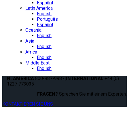
Español
Latin America
English
Português
Español
Oceania
English
Asia
English
Africa
English
Middle East
English
N. AMERICA
800-987-9987
|
INTERNATIONAL
+44 (0)
1227 773035
FRAGEN?
Sprechen Sie mit einem Experten.
KONTAKTIEREN SIE UNS