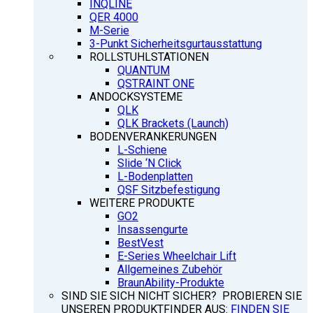
INQLINE
QER 4000
M-Serie
3-Punkt Sicherheitsgurtausstattung
ROLLSTUHLSTATIONEN
QUANTUM
QSTRAINT ONE
ANDOCKSYSTEME
QLK
QLK Brackets (Launch)
BODENVERANKERUNGEN
L-Schiene
Slide ‘N Click
L-Bodenplatten
QSF Sitzbefestigung
WEITERE PRODUKTE
GO2
Insassengurte
BestVest
E-Series Wheelchair Lift
Allgemeines Zubehör
BraunAbility-Produkte
SIND SIE SICH NICHT SICHER? PROBIEREN SIE
UNSEREN PRODUKTFINDER AUS:
FINDEN SIE