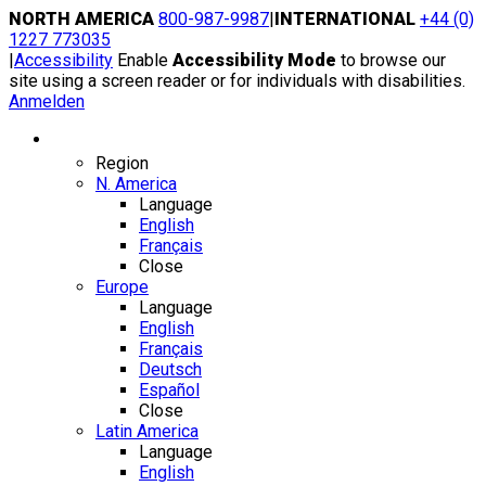
Skip
NORTH AMERICA
800-987-9987
|
INTERNATIONAL
+44 (0)
to
1227 773035
content
|
Accessibility
Enable
Accessibility Mode
to browse our
site using a screen reader or for individuals with disabilities.
Anmelden
Region / Language
Region
N. America
Language
English
Français
Close
Europe
Language
English
Français
Deutsch
Español
Close
Latin America
Language
English