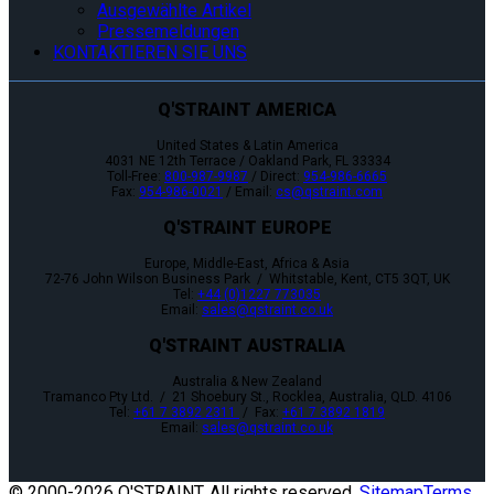
Ausgewählte Artikel
Pressemeldungen
KONTAKTIEREN SIE UNS
Q'STRAINT AMERICA
United States & Latin America
4031 NE 12th Terrace / Oakland Park, FL 33334
Toll-Free:
800-987-9987
/ Direct:
954-986-6665
Fax:
954-986-0021
/ Email:
cs@qstraint.com
Q'STRAINT EUROPE
Europe, Middle-East, Africa & Asia
72-76 John Wilson Business Park / Whitstable, Kent, CT5 3QT, UK
Tel:
+44 (0)1227 773035
Email:
sales@qstraint.co.uk
Q'STRAINT AUSTRALIA
Australia & New Zealand
Tramanco Pty Ltd. / 21 Shoebury St., Rocklea, Australia, QLD. 4106
Tel:
+61 7 3892 2311
/ Fax:
+61 7 3892 1819
Email:
sales@qstraint.co.uk
© 2000-
2026 Q'STRAINT. All rights reserved.
Sitemap
Terms