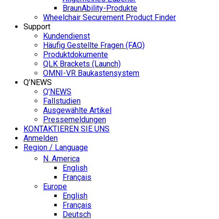
BraunAbility-Produkte
Wheelchair Securement Product Finder
Support
Kundendienst
Häufig Gestellte Fragen (FAQ)
Produktdokumente
QLK Brackets (Launch)
OMNI-VR Baukastensystem
Q’NEWS
Q’NEWS
Fallstudien
Ausgewählte Artikel
Pressemeldungen
KONTAKTIEREN SIE UNS
Anmelden
Region / Language
N. America
English
Français
Europe
English
Français
Deutsch