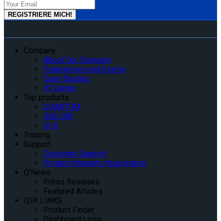
Company
About Our Company
Tradeshows and Events
Case Studies
IQ Center
Top products
QUANTUM
INQLINE
QLK
Training
Support
Customer Support
Product Warranty Registration
Q’News
Press Releases
Featured Articles
Q’IK LINKS
Product Finder
Dashboard Login