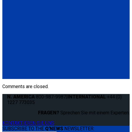
Q04F0013
Manual Cable Release
(1) Manual Cable Release (Q04F0013)
Q5-6409
The Q'STRAINT Neck Protector is a specialized accessory
designed to enhance comfort of secured wheelchair
passengers by providing padding around the shoulder belt,
preventing chafing or discomfort.
(1) Q'STRAINT Neck Protector (Q5-6409)
Comments are closed.
N. AMERICA
800-987-9987
|
INTERNATIONAL
+44 (0)
1227 773035
FRAGEN?
Sprechen Sie mit einem Experten.
KONTAKTIEREN SIE UNS
SUBSCRIBE TO THE
Q'NEWS
NEWSLETTER: