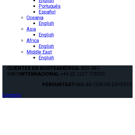
English
Português
Español
Oceania
English
Asia
English
Africa
English
Middle East
English
CLIENTES EN NORTEAMÉRICA:
800-987-
9987
|
INTERNACIONAL
+44 (0) 1227 773035
PERGUNTAS?
HABLAR CON UN EXPERTO.
Contacto