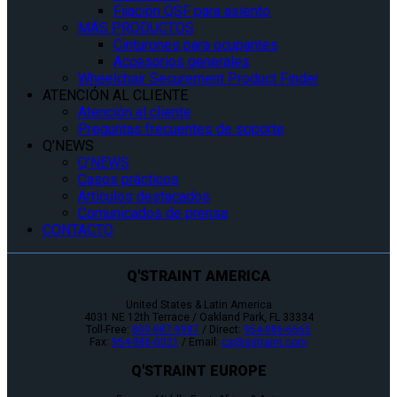
Fijación QSF para asiento
MÁS PRODUCTOS
Cinturones para ocupantes
Accesorios generales
Wheelchair Securement Product Finder
ATENCIÓN AL CLIENTE
Atención al cliente
Preguntas frecuentes de soporte
Q’NEWS
Q’NEWS
Casos prácticos
Artículos destacados
Comunicados de prensa
CONTACTO
Q'STRAINT AMERICA
United States & Latin America
4031 NE 12th Terrace / Oakland Park, FL 33334
Toll-Free:
800-987-9987
/ Direct:
954-986-6665
Fax:
954-986-0021
/ Email:
cs@qstraint.com
Q'STRAINT EUROPE