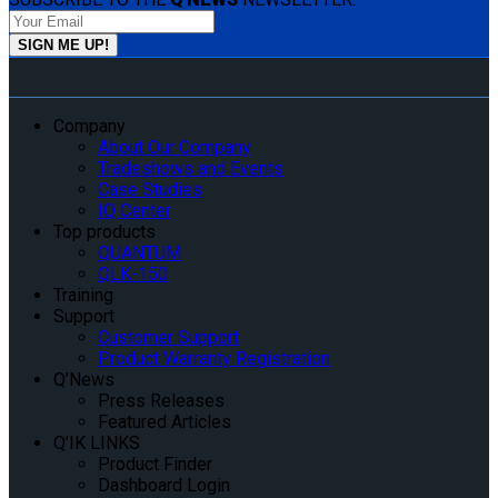
Company
About Our Company
Tradeshows and Events
Case Studies
IQ Center
Top products
QUANTUM
QLK-150
Training
Support
Customer Support
Product Warranty Registration
Q’News
Press Releases
Featured Articles
Q’IK LINKS
Product Finder
Dashboard Login