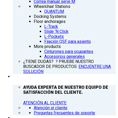
Correa manual serie M
Wheelchair Stations
QUANTUM
Docking Systems
Floor anchorages
L-Track
Slide ‘N Click
L-Pockets
Fijación QSF para asiento
More products
Cinturones para ocupantes
Accesorios generales
¿TIENE DUDAS? ? PRUEBE NUESTRO
BUSCADOR DE PRODUCTOS:
ENCUENTRE UNA
SOLUCIÓN
ATENCIÓN AL CLIENTE
AYUDA EXPERTA DE NUESTRO EQUIPO DE
SATISFACCIÓN DEL CLIENTE.
ATENCIÓN AL CLIENTE
Atención al cliente
Preguntas frecuentes de soporte
Q’NEWS