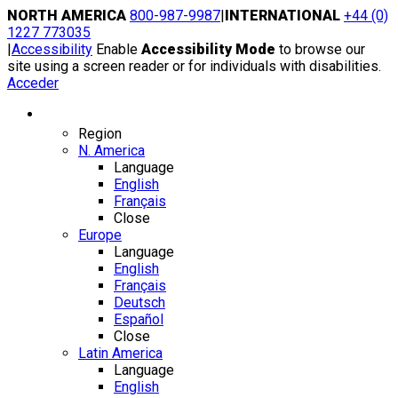
Skip
NORTH AMERICA
800-987-9987
|
INTERNATIONAL
+44 (0)
to
1227 773035
content
|
Accessibility
Enable
Accessibility Mode
to browse our
site using a screen reader or for individuals with disabilities.
Acceder
Region / Language
Region
N. America
Language
English
Français
Close
Europe
Language
English
Français
Deutsch
Español
Close
Latin America
Language
English