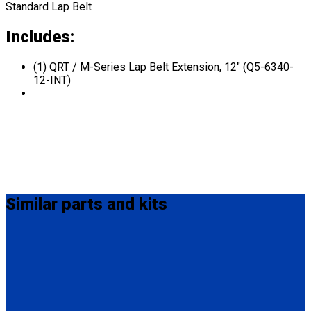
Standard Lap Belt
Includes:
(1) QRT / M-Series Lap Belt Extension, 12" (Q5-6340-
12-INT)
Similar
parts and kits
Q8-6324
QRT Lap Belt Extension, 24" with Male Pin D-Ring and Snap-
Hook ends.