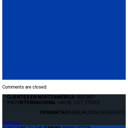
Q04F0013
Manual Cable Release
(1) Manual Cable Release (Q04F0013)
Q5-6409
The Q'STRAINT Neck Protector is a specialized accessory
designed to enhance comfort of secured wheelchair
passengers by providing padding around the shoulder belt,
preventing chafing or discomfort.
(1) Q'STRAINT Neck Protector (Q5-6409)
Comments are closed.
CLIENTES EN NORTEAMÉRICA:
800-987-
9987
|
INTERNACIONAL
+44 (0) 1227 773035
PERGUNTAS?
HABLAR CON UN EXPERTO.
Contacto
SUBSCRIBE TO THE
Q'NEWS
NEWSLETTER: