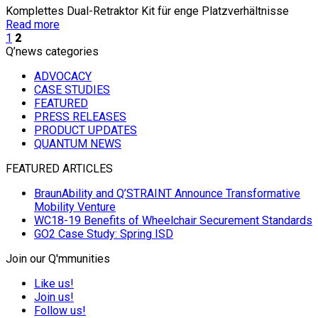
Komplettes Dual-Retraktor Kit für enge Platzverhältnisse
Read more
1
2
Q’news categories
ADVOCACY
CASE STUDIES
FEATURED
PRESS RELEASES
PRODUCT UPDATES
QUANTUM NEWS
FEATURED ARTICLES
BraunAbility and Q’STRAINT Announce Transformative
Mobility Venture
WC18-19 Benefits of Wheelchair Securement Standards
GO2 Case Study: Spring ISD
Join our Q'mmunities
Like us!
Join us!
Follow us!