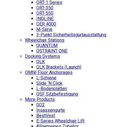
QRT-1 Series
QRT-350
QRT-550
INQLINE
QER 4000
M-Serie
3-Punkt Sicherheitsgurtausstattung
Wheelchair Stations
QUANTUM
QSTRAINT ONE
Docking Systems
QLK
QLK Brackets (Launch)
OMNI Floor Anchorages
L-Schiene
Slide ‘N Click
L-Bodenplatten
QSF Sitzbefestigung
More Products
GO2
Insassengurte
BestVest
E-Series Wheelchair Lift
Allgemeines Zubehör