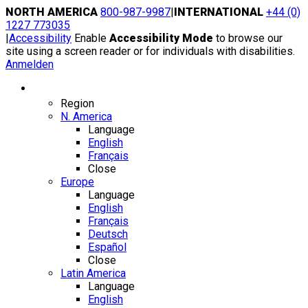
Skip
NORTH AMERICA
800-987-9987
|
INTERNATIONAL
+44 (0)
to
1227 773035
content
|
Accessibility
Enable
Accessibility Mode
to browse our
site using a screen reader or for individuals with disabilities.
Anmelden
Region / Language
Region
N. America
Language
English
Français
Close
Europe
Language
English
Français
Deutsch
Español
Close
Latin America
Language
English