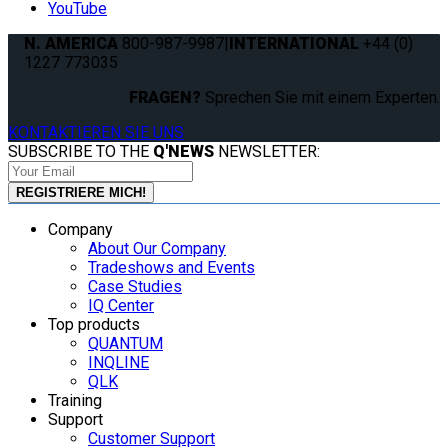
YouTube
N. AMERICA
800-987-9987
|
INTERNATIONAL
+44 (0)
1227 773035
FRAGEN?
Sprechen Sie mit einem Experten.
KONTAKTIEREN SIE UNS
SUBSCRIBE TO THE
Q'NEWS
NEWSLETTER:
Company
About Our Company
Tradeshows and Events
Case Studies
IQ Center
Top products
QUANTUM
INQLINE
QLK
Training
Support
Customer Support