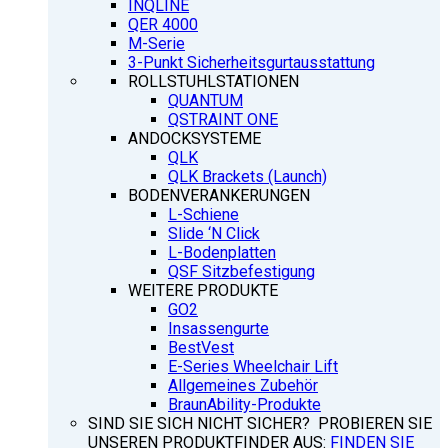
INQLINE
QER 4000
M-Serie
3-Punkt Sicherheitsgurtausstattung
ROLLSTUHLSTATIONEN
QUANTUM
QSTRAINT ONE
ANDOCKSYSTEME
QLK
QLK Brackets (Launch)
BODENVERANKERUNGEN
L-Schiene
Slide ‘N Click
L-Bodenplatten
QSF Sitzbefestigung
WEITERE PRODUKTE
GO2
Insassengurte
BestVest
E-Series Wheelchair Lift
Allgemeines Zubehör
BraunAbility-Produkte
SIND SIE SICH NICHT SICHER? PROBIEREN SIE
UNSEREN PRODUKTFINDER AUS:
FINDEN SIE