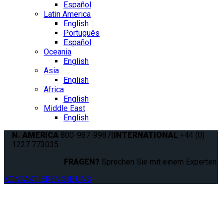
Español
Latin America
English
Português
Español
Oceania
English
Asia
English
Africa
English
Middle East
English
N. AMERICA
800-987-9987
|
INTERNATIONAL
+44 (0)
1227 773035
FRAGEN?
Sprechen Sie mit einem Experten.
KONTAKTIEREN SIE UNS