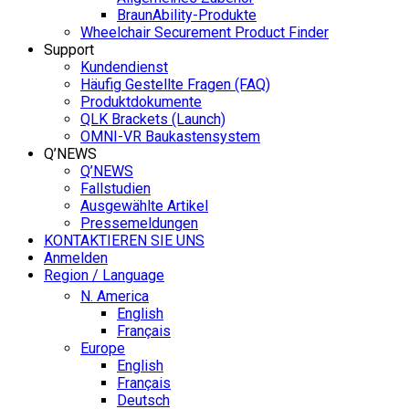
BraunAbility-Produkte
Wheelchair Securement Product Finder
Support
Kundendienst
Häufig Gestellte Fragen (FAQ)
Produktdokumente
QLK Brackets (Launch)
OMNI-VR Baukastensystem
Q’NEWS
Q’NEWS
Fallstudien
Ausgewählte Artikel
Pressemeldungen
KONTAKTIEREN SIE UNS
Anmelden
Region / Language
N. America
English
Français
Europe
English
Français
Deutsch