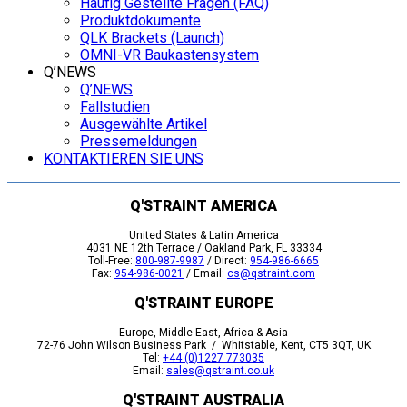
Häufig Gestellte Fragen (FAQ)
Produktdokumente
QLK Brackets (Launch)
OMNI-VR Baukastensystem
Q’NEWS
Q’NEWS
Fallstudien
Ausgewählte Artikel
Pressemeldungen
KONTAKTIEREN SIE UNS
Q'STRAINT AMERICA
United States & Latin America
4031 NE 12th Terrace / Oakland Park, FL 33334
Toll-Free:
800-987-9987
/ Direct:
954-986-6665
Fax:
954-986-0021
/ Email:
cs@qstraint.com
Q'STRAINT EUROPE
Europe, Middle-East, Africa & Asia
72-76 John Wilson Business Park / Whitstable, Kent, CT5 3QT, UK
Tel:
+44 (0)1227 773035
Email:
sales@qstraint.co.uk
Q'STRAINT AUSTRALIA