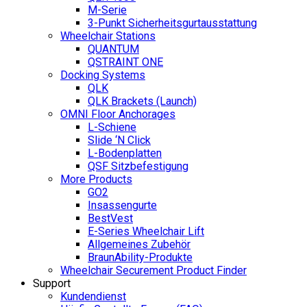
M-Serie
3-Punkt Sicherheitsgurtausstattung
Wheelchair Stations
QUANTUM
QSTRAINT ONE
Docking Systems
QLK
QLK Brackets (Launch)
OMNI Floor Anchorages
L-Schiene
Slide ‘N Click
L-Bodenplatten
QSF Sitzbefestigung
More Products
GO2
Insassengurte
BestVest
E-Series Wheelchair Lift
Allgemeines Zubehör
BraunAbility-Produkte
Wheelchair Securement Product Finder
Support
Kundendienst