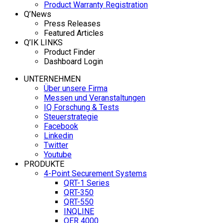
Product Warranty Registration
Q’News
Press Releases
Featured Articles
Q’IK LINKS
Product Finder
Dashboard Login
UNTERNEHMEN
Über unsere Firma
Messen und Veranstaltungen
IQ Forschung & Tests
Steuerstrategie
Facebook
Linkedin
Twitter
Youtube
PRODUKTE
4-Point Securement Systems
QRT-1 Series
QRT-350
QRT-550
INQLINE
QER 4000