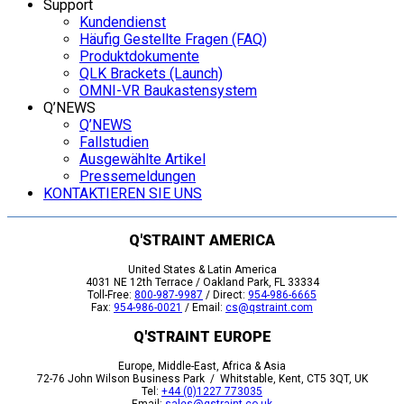
Support
Kundendienst
Häufig Gestellte Fragen (FAQ)
Produktdokumente
QLK Brackets (Launch)
OMNI-VR Baukastensystem
Q’NEWS
Q’NEWS
Fallstudien
Ausgewählte Artikel
Pressemeldungen
KONTAKTIEREN SIE UNS
Q'STRAINT AMERICA
United States & Latin America
4031 NE 12th Terrace / Oakland Park, FL 33334
Toll-Free:
800-987-9987
/ Direct:
954-986-6665
Fax:
954-986-0021
/ Email:
cs@qstraint.com
Q'STRAINT EUROPE
Europe, Middle-East, Africa & Asia
72-76 John Wilson Business Park / Whitstable, Kent, CT5 3QT, UK
Tel:
+44 (0)1227 773035
Email:
sales@qstraint.co.uk