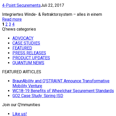
4-Point Securements
Juli 22, 2017
Integriertes Winde- & Retraktorsystem – alles in einem
Read more
1
2
3
4
Q’news categories
ADVOCACY
CASE STUDIES
FEATURED
PRESS RELEASES
PRODUCT UPDATES
QUANTUM NEWS
FEATURED ARTICLES
BraunAbility and Q’STRAINT Announce Transformative
Mobility Venture
WC18-19 Benefits of Wheelchair Securement Standards
GO2 Case Study: Spring ISD
Join our Q'mmunities
Like us!