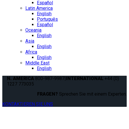
Español
Latin America
English
Português
Español
Oceania
English
Asia
English
Africa
English
Middle East
English
N. AMERICA
800-987-9987
|
INTERNATIONAL
+44 (0)
1227 773035
FRAGEN?
Sprechen Sie mit einem Experten.
KONTAKTIEREN SIE UNS