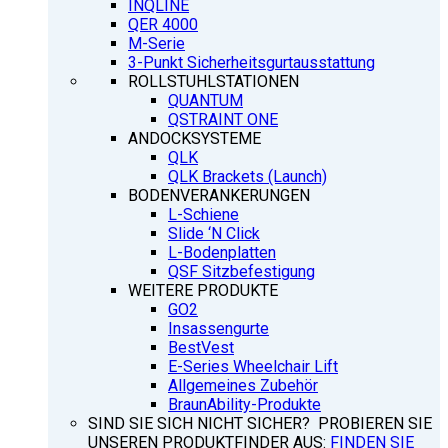
INQLINE
QER 4000
M-Serie
3-Punkt Sicherheitsgurtausstattung
ROLLSTUHLSTATIONEN
QUANTUM
QSTRAINT ONE
ANDOCKSYSTEME
QLK
QLK Brackets (Launch)
BODENVERANKERUNGEN
L-Schiene
Slide ‘N Click
L-Bodenplatten
QSF Sitzbefestigung
WEITERE PRODUKTE
GO2
Insassengurte
BestVest
E-Series Wheelchair Lift
Allgemeines Zubehör
BraunAbility-Produkte
SIND SIE SICH NICHT SICHER? PROBIEREN SIE
UNSEREN PRODUKTFINDER AUS:
FINDEN SIE