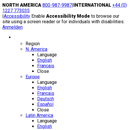
Skip
NORTH AMERICA
800-987-9987
|
INTERNATIONAL
+44 (0)
to
1227 773035
content
|
Accessibility
Enable
Accessibility Mode
to browse our
site using a screen reader or for individuals with disabilities.
Anmelden
Region / Language
Region
N. America
Language
English
Français
Close
Europe
Language
English
Français
Deutsch
Español
Close
Latin America
Language
English