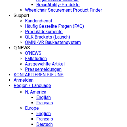
BraunAbility-Produkte
Wheelchair Securement Product Finder
Support
Kundendienst
Häufig Gestellte Fragen (FAQ)
Produktdokumente
QLK Brackets (Launch)
OMNI-VR Baukastensystem
Q’NEWS
Q’NEWS
Fallstudien
Ausgewählte Artikel
Pressemeldungen
KONTAKTIEREN SIE UNS
Anmelden
Region / Language
N. America
English
Français
Europe
English
Français
Deutsch