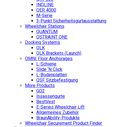
INQLINE
QER 4000
M-Serie
3-Punkt Sicherheitsgurtausstattung
Wheelchair Stations
QUANTUM
QSTRAINT ONE
Docking Systems
QLK
QLK Brackets (Launch)
OMNI Floor Anchorages
L-Schiene
Slide ‘N Click
L-Bodenplatten
QSF Sitzbefestigung
More Products
GO2
Insassengurte
BestVest
E-Series Wheelchair Lift
Allgemeines Zubehör
BraunAbility-Produkte
Wheelchair Securement Product Finder