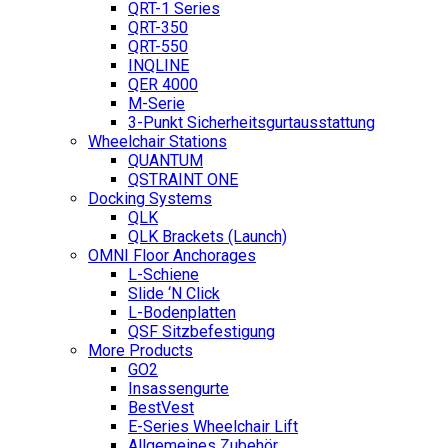
QRT-1 Series
QRT-350
QRT-550
INQLINE
QER 4000
M-Serie
3-Punkt Sicherheitsgurtausstattung
Wheelchair Stations
QUANTUM
QSTRAINT ONE
Docking Systems
QLK
QLK Brackets (Launch)
OMNI Floor Anchorages
L-Schiene
Slide ‘N Click
L-Bodenplatten
QSF Sitzbefestigung
More Products
GO2
Insassengurte
BestVest
E-Series Wheelchair Lift
Allgemeines Zubehör