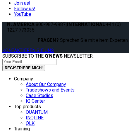
Join us!
Follow us!
YouTube
N. AMERICA
800-987-9987
|
INTERNATIONAL
+44 (0)
1227 773035
FRAGEN?
Sprechen Sie mit einem Experten.
KONTAKTIEREN SIE UNS
SUBSCRIBE TO THE
Q'NEWS
NEWSLETTER:
Company
About Our Company
Tradeshows and Events
Case Studies
IQ Center
Top products
QUANTUM
INQLINE
QLK
Training