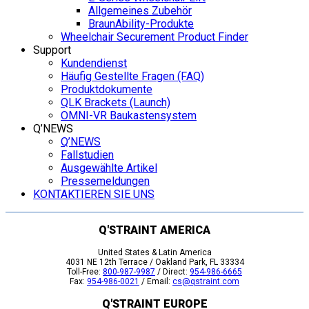
Allgemeines Zubehör
BraunAbility-Produkte
Wheelchair Securement Product Finder
Support
Kundendienst
Häufig Gestellte Fragen (FAQ)
Produktdokumente
QLK Brackets (Launch)
OMNI-VR Baukastensystem
Q’NEWS
Q’NEWS
Fallstudien
Ausgewählte Artikel
Pressemeldungen
KONTAKTIEREN SIE UNS
Q'STRAINT AMERICA
United States & Latin America
4031 NE 12th Terrace / Oakland Park, FL 33334
Toll-Free:
800-987-9987
/ Direct:
954-986-6665
Fax:
954-986-0021
/ Email:
cs@qstraint.com
Q'STRAINT EUROPE