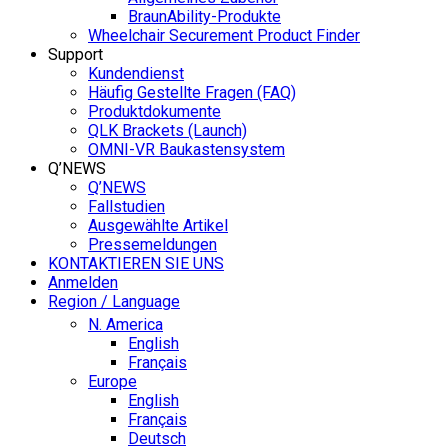
BraunAbility-Produkte
Wheelchair Securement Product Finder
Support
Kundendienst
Häufig Gestellte Fragen (FAQ)
Produktdokumente
QLK Brackets (Launch)
OMNI-VR Baukastensystem
Q’NEWS
Q’NEWS
Fallstudien
Ausgewählte Artikel
Pressemeldungen
KONTAKTIEREN SIE UNS
Anmelden
Region / Language
N. America
English
Français
Europe
English
Français
Deutsch