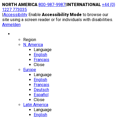
Skip
NORTH AMERICA
800-987-9987
|
INTERNATIONAL
+44 (0)
to
1227 773035
content
|
Accessibility
Enable
Accessibility Mode
to browse our
site using a screen reader or for individuals with disabilities.
Anmelden
Region / Language
Region
N. America
Language
English
Français
Close
Europe
Language
English
Français
Deutsch
Español
Close
Latin America
Language
English