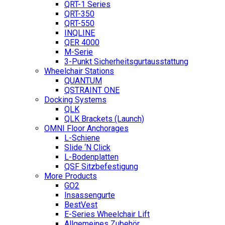
QRT-1 Series
QRT-350
QRT-550
INQLINE
QER 4000
M-Serie
3-Punkt Sicherheitsgurtausstattung
Wheelchair Stations
QUANTUM
QSTRAINT ONE
Docking Systems
QLK
QLK Brackets (Launch)
OMNI Floor Anchorages
L-Schiene
Slide ‘N Click
L-Bodenplatten
QSF Sitzbefestigung
More Products
GO2
Insassengurte
BestVest
E-Series Wheelchair Lift
Allgemeines Zubehör