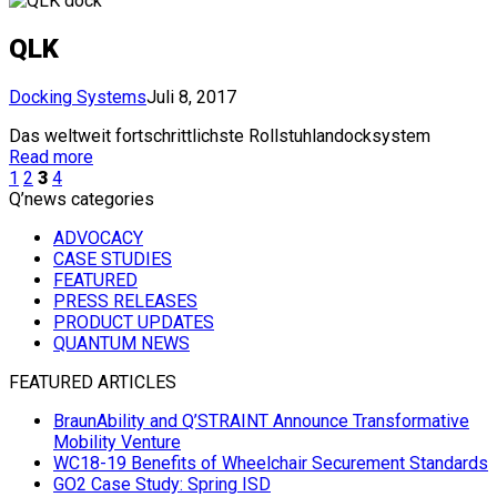
QLK
Docking Systems
Juli 8, 2017
Das weltweit fortschrittlichste Rollstuhlandocksystem
Read more
1
2
3
4
Q’news categories
ADVOCACY
CASE STUDIES
FEATURED
PRESS RELEASES
PRODUCT UPDATES
QUANTUM NEWS
FEATURED ARTICLES
BraunAbility and Q’STRAINT Announce Transformative
Mobility Venture
WC18-19 Benefits of Wheelchair Securement Standards
GO2 Case Study: Spring ISD