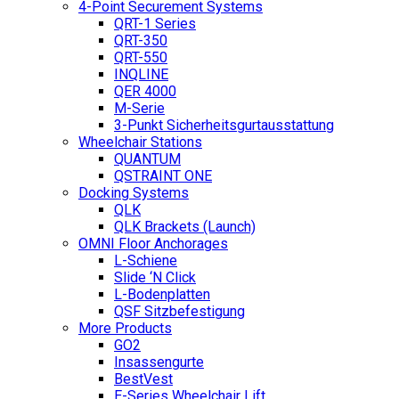
4-Point Securement Systems
QRT-1 Series
QRT-350
QRT-550
INQLINE
QER 4000
M-Serie
3-Punkt Sicherheitsgurtausstattung
Wheelchair Stations
QUANTUM
QSTRAINT ONE
Docking Systems
QLK
QLK Brackets (Launch)
OMNI Floor Anchorages
L-Schiene
Slide ‘N Click
L-Bodenplatten
QSF Sitzbefestigung
More Products
GO2
Insassengurte
BestVest
E-Series Wheelchair Lift