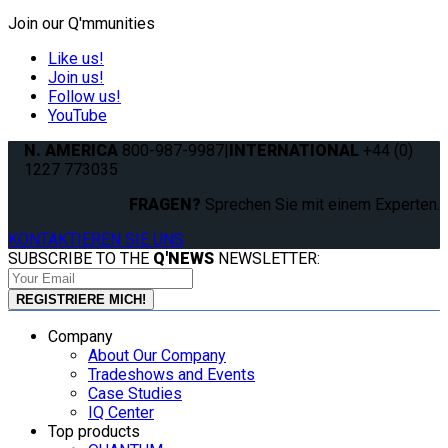
Join our Q'mmunities
Like us!
Join us!
Follow us!
YouTube
N. AMERICA
800-987-9987
|
INTERNATIONAL
+44 (0)
1227 773035
FRAGEN?
Sprechen Sie mit einem Experten.
KONTAKTIEREN SIE UNS
SUBSCRIBE TO THE
Q'NEWS
NEWSLETTER:
Company
About Our Company
Tradeshows and Events
Case Studies
IQ Center
Top products