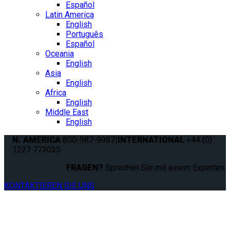
Español
Latin America
English
Português
Español
Oceania
English
Asia
English
Africa
English
Middle East
English
N. AMERICA
800-987-9987
|
INTERNATIONAL
+44 (0)
1227 773035
FRAGEN?
Sprechen Sie mit einem Experten.
KONTAKTIEREN SIE UNS