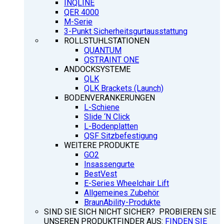
INQLINE
QER 4000
M-Serie
3-Punkt Sicherheitsgurtausstattung
ROLLSTUHLSTATIONEN
QUANTUM
QSTRAINT ONE
ANDOCKSYSTEME
QLK
QLK Brackets (Launch)
BODENVERANKERUNGEN
L-Schiene
Slide ‘N Click
L-Bodenplatten
QSF Sitzbefestigung
WEITERE PRODUKTE
GO2
Insassengurte
BestVest
E-Series Wheelchair Lift
Allgemeines Zubehör
BraunAbility-Produkte
SIND SIE SICH NICHT SICHER? PROBIEREN SIE
UNSEREN PRODUKTFINDER AUS:
FINDEN SIE