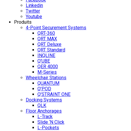
Linkedin
Twitter
Youtube
Produits
4-Point Securement Systems
QRT-360
QRT MAX
QRT Deluxe
QRT Standard
INQLINE
Q’UBE
QER 4000
M-Series
Wheelchair Stations
QUANTUM
Q’POD
Q’STRAINT ONE
Docking Systems
QLK
Floor Anchorages
L-Track
Slide ‘N Click
L-Pockets