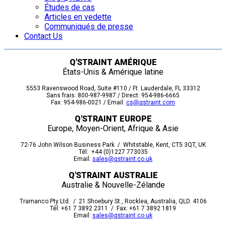
Études de cas
Articles en vedette
Communiqués de presse
Contact Us
Q'STRAINT AMÉRIQUE
États-Unis & Amérique latine
5553 Ravenswood Road, Suite #110 / Ft. Lauderdale, FL 33312
Sans frais: 800-987-9987 / Direct: 954-986-6665
Fax: 954-986-0021 / Email:
cs@qstraint.com
Q'STRAINT EUROPE
Europe, Moyen-Orient, Afrique & Asie
72-76 John Wilson Business Park / Whitstable, Kent, CT5 3QT, UK
Tél: +44 (0)1227 773035
Email:
sales@qstraint.co.uk
Q'STRAINT AUSTRALIE
Australie & Nouvelle-Zélande
Tramanco Pty Ltd. / 21 Shoebury St., Rocklea, Australia, QLD. 4106
Tél: +61 7 3892 2311 / Fax: +61 7 3892 1819
Email:
sales@qstraint.co.uk