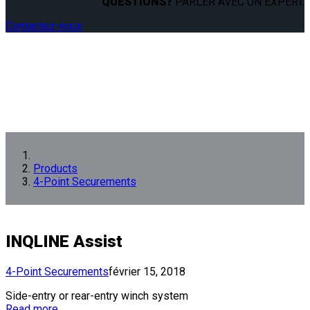
QUESTIONS?
PARLER AVEC UN EXPERT.
Contactez-nous
Products
4-Point Securements
INQLINE Assist
4-Point Securements
février 15, 2018
Side-entry or rear-entry winch system
Read more