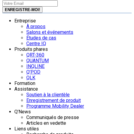
Entreprise
À propos
Salons et événements
Études de cas
Centre IQ
Produits phares
QRT-360
QUANTUM
INQLINE
Q’POD
QLK
Formation
Assistance
Soutien à la clientèle
Enregistrement de produit
Programme Mobility Dealer
Q’News
Communiqués de presse
Articles en vedette
Liens utiles