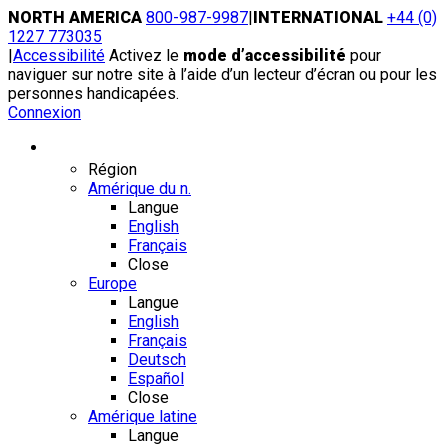
Skip
NORTH AMERICA
800-987-9987
|
INTERNATIONAL
+44 (0)
to
1227 773035
content
|
Accessibilité
Activez le
mode d’accessibilité
pour
naviguer sur notre site à l’aide d’un lecteur d’écran ou pour les
personnes handicapées.
Connexion
Région / Langue
Région
Amérique du n.
Langue
English
Français
Close
Europe
Langue
English
Français
Deutsch
Español
Close
Amérique latine
Langue