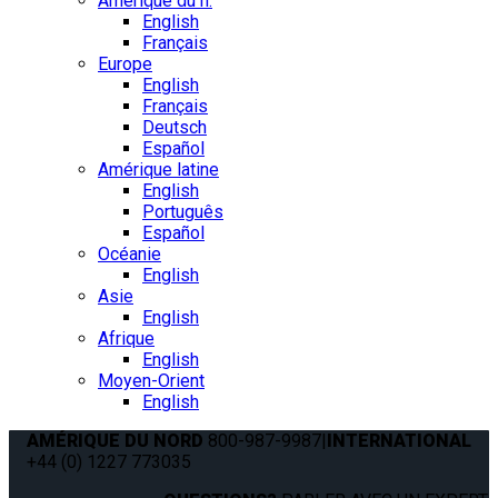
Amérique du n.
English
Français
Europe
English
Français
Deutsch
Español
Amérique latine
English
Português
Español
Océanie
English
Asie
English
Afrique
English
Moyen-Orient
English
AMÉRIQUE DU NORD
800-987-9987
|
INTERNATIONAL
+44 (0) 1227 773035