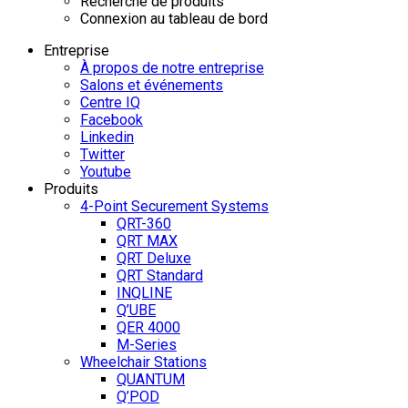
Recherche de produits
Connexion au tableau de bord
Entreprise
À propos de notre entreprise
Salons et événements
Centre IQ
Facebook
Linkedin
Twitter
Youtube
Produits
4-Point Securement Systems
QRT-360
QRT MAX
QRT Deluxe
QRT Standard
INQLINE
Q’UBE
QER 4000
M-Series
Wheelchair Stations
QUANTUM
Q’POD