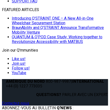
SUPPORT FAQ
FEATURED ARTICLES
Introducing Q’STRAINT ONE – A New All-in-One
Wheelchair Securement Station
BraunAbility and Q’STRAINT Announce Transformative
Mobility Venture
QUANTUM & Q’POD Case Study: Working together to
Revolutionize Accessibility with MATBUS
Join our Q'mmunities
Like us!
Join us!
Follow us!
YouTube
AMÉRIQUE DU NORD
800-987-9987
|
INTERNATIONAL
+44 (0) 1227 773035
QUESTIONS?
PARLER AVEC UN EXPERT.
Contactez-nous
ABONNEZ-VOUS AU BULLETIN
Q'NEWS
: