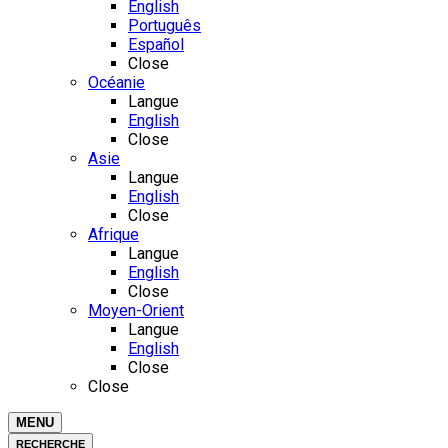
English
Português
Español
Close
Océanie
Langue
English
Close
Asie
Langue
English
Close
Afrique
Langue
English
Close
Moyen-Orient
Langue
English
Close
Close
MENU
RECHERCHE