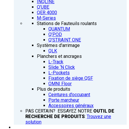
INQLINE
Q’UBE
QER 4000
M-Series
Stations de Fauteuils roulants
QUANTUM
Q’POD
Q’STRAINT ONE
Systèmes d'arrimage
QLK
Planchers et ancrages
L-Track
Slide ‘N Click
L-Pockets
Fixation de siège QSF
OMNI Floor
Plus de produits
Ceintures d’occupant
Porte marcheur
Accessoires généraux
PAS CERTAIN? ESSAYEZ NOTRE
OUTIL DE
RECHERCHE DE PRODUITS
:
Trouvez une
solution
FORMATION