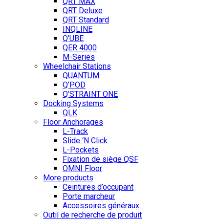
QRT MAX
QRT Deluxe
QRT Standard
INQLINE
Q’UBE
QER 4000
M-Series
Wheelchair Stations
QUANTUM
Q’POD
Q’STRAINT ONE
Docking Systems
QLK
Floor Anchorages
L-Track
Slide ‘N Click
L-Pockets
Fixation de siège QSF
OMNI Floor
More products
Ceintures d’occupant
Porte marcheur
Accessoires généraux
Outil de recherche de produit