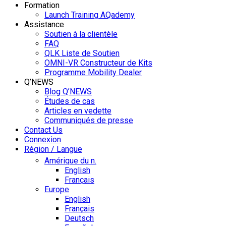
Formation
Launch Training AQademy
Assistance
Soutien à la clientèle
FAQ
QLK Liste de Soutien
OMNI-VR Constructeur de Kits
Programme Mobility Dealer
Q’NEWS
Blog Q’NEWS
Études de cas
Articles en vedette
Communiqués de presse
Contact Us
Connexion
Région / Langue
Amérique du n.
English
Français
Europe
English
Français
Deutsch