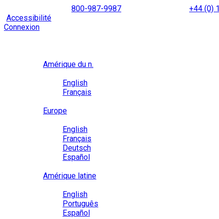
Skip
NORTH AMERICA
800-987-9987
|
INTERNATIONAL
+44 (0)
to
|
Accessibilité
Activez le
mode d’accessibilité
pour naviguer 
content
Connexion
Région / Langue
Région
Amérique du n.
Langue
English
Français
Close
Europe
Langue
English
Français
Deutsch
Español
Close
Amérique latine
Langue
English
Português
Español