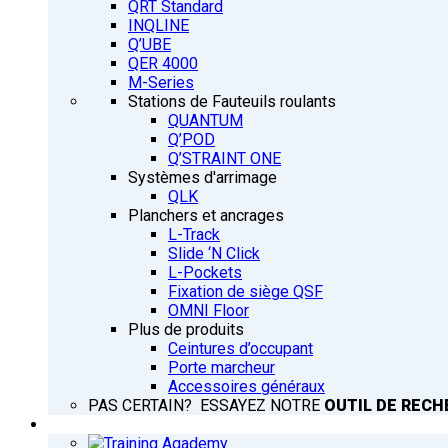
QRT Standard
INQLINE
Q’UBE
QER 4000
M-Series
Stations de Fauteuils roulants
QUANTUM
Q’POD
Q’STRAINT ONE
Systèmes d'arrimage
QLK
Planchers et ancrages
L-Track
Slide ‘N Click
L-Pockets
Fixation de siège QSF
OMNI Floor
Plus de produits
Ceintures d’occupant
Porte marcheur
Accessoires généraux
PAS CERTAIN? ESSAYEZ NOTRE
OUTIL DE RECH
FORMATION