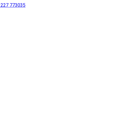
 1227 773035
sur notre site à l’aide d’un lecteur d’écran ou pour les personne