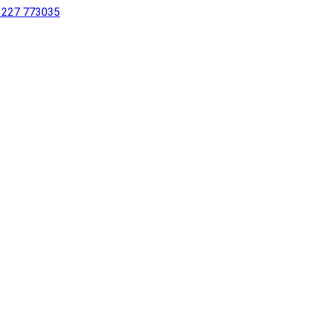
 1227 773035
sur notre site à l’aide d’un lecteur d’écran ou pour les personne