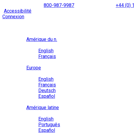
Skip
NORTH AMERICA
800-987-9987
|
INTERNATIONAL
+44 (0)
to
|
Accessibilité
Activez le
mode d’accessibilité
pour naviguer 
content
Connexion
Région / Langue
Région
Amérique du n.
Langue
English
Français
Close
Europe
Langue
English
Français
Deutsch
Español
Close
Amérique latine
Langue
English
Português
Español