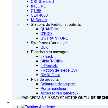
QRT Standard
INQLINE
Q’UBE
QER 4000
M-Series
Stations de Fauteuils roulants
QUANTUM
Q’POD
Q’STRAINT ONE
Systèmes d'arrimage
QLK
Planchers et ancrages
L-Track
Slide ‘N Click
L-Pockets
Fixation de siège QSF
OMNI Floor
Plus de produits
Ceintures d’occupant
Porte marcheur
Accessoires généraux
PAS CERTAIN? ESSAYEZ NOTRE
OUTIL DE RECH
FORMATION