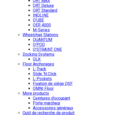
QRT MAX
QRT Deluxe
QRT Standard
INQLINE
Q’UBE
QER 4000
M-Series
Wheelchair Stations
QUANTUM
Q’POD
Q’STRAINT ONE
Docking Systems
QLK
Floor Anchorages
L-Track
Slide ‘N Click
L-Pockets
Fixation de siège QSF
OMNI Floor
More products
Ceintures d’occupant
Porte marcheur
Accessoires généraux
Outil de recherche de produit