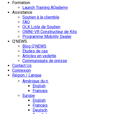
Formation
Launch Training AQademy
Assistance
Soutien à la clientèle
FAQ
QLK Liste de Soutien
OMNI-VR Constructeur de Kits
Programme Mobility Dealer
Q’NEWS
Blog Q’NEWS
Études de cas
Articles en vedette
Communiqués de presse
Contact Us
Connexion
Région / Langue
Amérique du n.
English
Français
Europe
English
Français
Deutsch