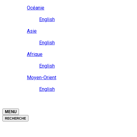
Close
Océanie
Langue
English
Close
Asie
Langue
English
Close
Afrique
Langue
English
Close
Moyen-Orient
Langue
English
Close
Close
MENU
RECHERCHE