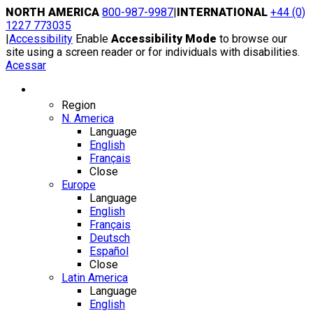
Skip
NORTH AMERICA
800-987-9987
|
INTERNATIONAL
+44 (0)
to
1227 773035
content
|
Accessibility
Enable
Accessibility Mode
to browse our
site using a screen reader or for individuals with disabilities.
Acessar
Region / Language
Region
N. America
Language
English
Français
Close
Europe
Language
English
Français
Deutsch
Español
Close
Latin America
Language
English