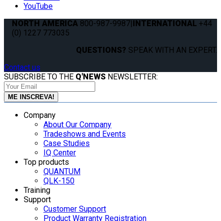
YouTube
NORTH AMERICA
800-987-9987
|
INTERNATIONAL
+44
(0) 1227 773035
QUESTIONS?
SPEAK WITH AN EXPERT.
Contact us
SUBSCRIBE TO THE
Q'NEWS
NEWSLETTER:
Company
About Our Company
Tradeshows and Events
Case Studies
IQ Center
Top products
QUANTUM
QLK-150
Training
Support
Customer Support
Product Warranty Registration