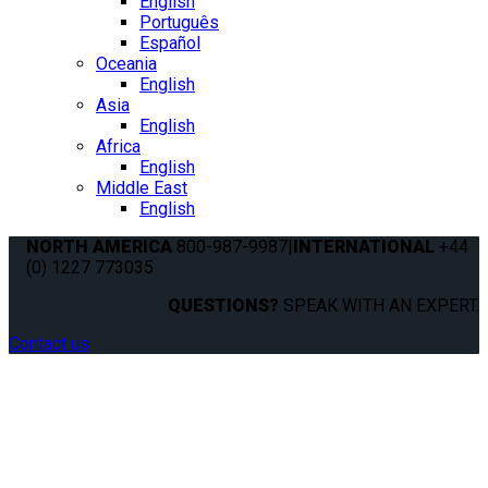
English
Português
Español
Oceania
English
Asia
English
Africa
English
Middle East
English
NORTH AMERICA
800-987-9987
|
INTERNATIONAL
+44
(0) 1227 773035
QUESTIONS?
SPEAK WITH AN EXPERT.
Contact us