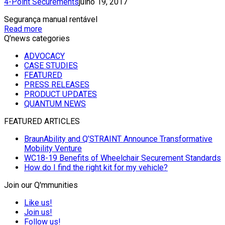
4-Point Securements
julho 19, 2017
Segurança manual rentável
Read more
Q’news categories
ADVOCACY
CASE STUDIES
FEATURED
PRESS RELEASES
PRODUCT UPDATES
QUANTUM NEWS
FEATURED ARTICLES
BraunAbility and Q’STRAINT Announce Transformative
Mobility Venture
WC18-19 Benefits of Wheelchair Securement Standards
How do I find the right kit for my vehicle?
Join our Q'mmunities
Like us!
Join us!
Follow us!