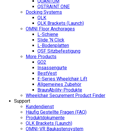
QUANTUM
QSTRAINT ONE
Docking Systems
QLK
QLK Brackets (Launch)
OMNI Floor Anchorages
L-Schiene
Slide ‘N Click
L-Bodenplatten
QSF Sitzbefestigung
More Products
GO2
Insassengurte
BestVest
E-Series Wheelchair Lift
Allgemeines Zubehör
BraunAbility-Produkte
Wheelchair Securement Product Finder
Support
Kundendienst
Häufig Gestellte Fragen (FAQ)
Produktdokumente
QLK Brackets (Launch)
OMNI-VR Baukastensystem