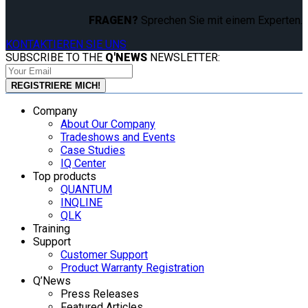
FRAGEN?
Sprechen Sie mit einem Experten.
KONTAKTIEREN SIE UNS
SUBSCRIBE TO THE
Q'NEWS
NEWSLETTER:
Company
About Our Company
Tradeshows and Events
Case Studies
IQ Center
Top products
QUANTUM
INQLINE
QLK
Training
Support
Customer Support
Product Warranty Registration
Q’News
Press Releases
Featured Articles