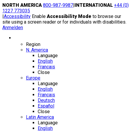
Skip
NORTH AMERICA
800-987-9987
|
INTERNATIONAL
+44 (0)
to
1227 773035
content
|
Accessibility
Enable
Accessibility Mode
to browse our
site using a screen reader or for individuals with disabilities.
Anmelden
Region / Language
Region
N. America
Language
English
Français
Close
Europe
Language
English
Français
Deutsch
Español
Close
Latin America
Language
English