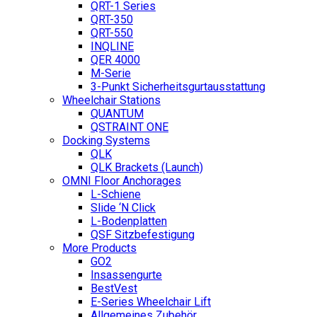
QRT-1 Series
QRT-350
QRT-550
INQLINE
QER 4000
M-Serie
3-Punkt Sicherheitsgurtausstattung
Wheelchair Stations
QUANTUM
QSTRAINT ONE
Docking Systems
QLK
QLK Brackets (Launch)
OMNI Floor Anchorages
L-Schiene
Slide ‘N Click
L-Bodenplatten
QSF Sitzbefestigung
More Products
GO2
Insassengurte
BestVest
E-Series Wheelchair Lift
Allgemeines Zubehör