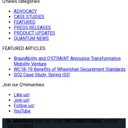
Q’news categories
ADVOCACY
CASE STUDIES
FEATURED
PRESS RELEASES
PRODUCT UPDATES
QUANTUM NEWS
FEATURED ARTICLES
BraunAbility and Q’STRAINT Announce Transformative
Mobility Venture
WC18-19 Benefits of Wheelchair Securement Standards
GO2 Case Study: Spring ISD
Join our Q'mmunities
Like us!
Join us!
Follow us!
YouTube
N. AMERICA
800-987-9987
|
INTERNATIONAL
+44 (0)
1227 773035