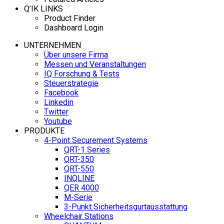
Q’IK LINKS
Product Finder
Dashboard Login
UNTERNEHMEN
Über unsere Firma
Messen und Veranstaltungen
IQ Forschung & Tests
Steuerstrategie
Facebook
Linkedin
Twitter
Youtube
PRODUKTE
4-Point Securement Systems
QRT-1 Series
QRT-350
QRT-550
INQLINE
QER 4000
M-Serie
3-Punkt Sicherheitsgurtausstattung
Wheelchair Stations