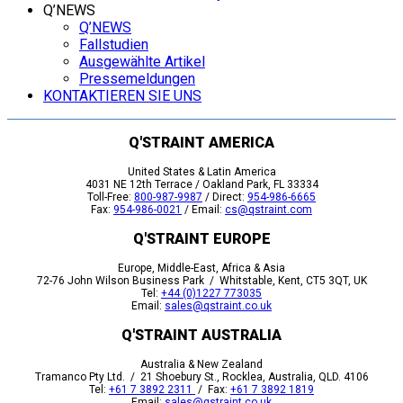
Q’NEWS
Q’NEWS
Fallstudien
Ausgewählte Artikel
Pressemeldungen
KONTAKTIEREN SIE UNS
Q'STRAINT AMERICA
United States & Latin America
4031 NE 12th Terrace / Oakland Park, FL 33334
Toll-Free:
800-987-9987
/ Direct:
954-986-6665
Fax:
954-986-0021
/ Email:
cs@qstraint.com
Q'STRAINT EUROPE
Europe, Middle-East, Africa & Asia
72-76 John Wilson Business Park / Whitstable, Kent, CT5 3QT, UK
Tel:
+44 (0)1227 773035
Email:
sales@qstraint.co.uk
Q'STRAINT AUSTRALIA
Australia & New Zealand
Tramanco Pty Ltd. / 21 Shoebury St., Rocklea, Australia, QLD. 4106
Tel:
+61 7 3892 2311
/ Fax:
+61 7 3892 1819
Email:
sales@qstraint.co.uk