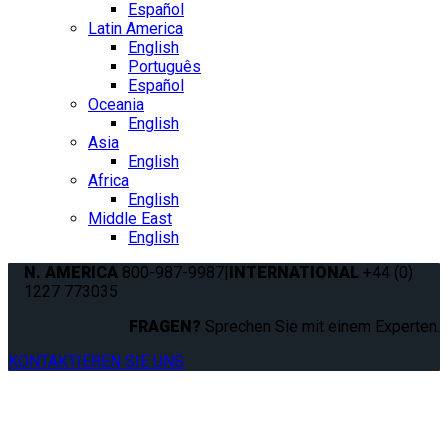
Español
Latin America
English
Português
Español
Oceania
English
Asia
English
Africa
English
Middle East
English
N. AMERICA
800-987-9987
|
INTERNATIONAL
+44 (0)
1227 773035
FRAGEN?
Sprechen Sie mit einem Experten.
KONTAKTIEREN SIE UNS