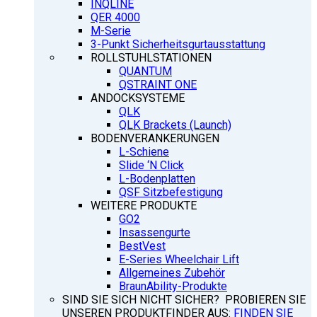
INQLINE
QER 4000
M-Serie
3-Punkt Sicherheitsgurtausstattung
ROLLSTUHLSTATIONEN
QUANTUM
QSTRAINT ONE
ANDOCKSYSTEME
QLK
QLK Brackets (Launch)
BODENVERANKERUNGEN
L-Schiene
Slide ‘N Click
L-Bodenplatten
QSF Sitzbefestigung
WEITERE PRODUKTE
GO2
Insassengurte
BestVest
E-Series Wheelchair Lift
Allgemeines Zubehör
BraunAbility-Produkte
SIND SIE SICH NICHT SICHER? PROBIEREN SIE
UNSEREN PRODUKTFINDER AUS:
FINDEN SIE