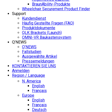
BraunAbility-Produkte
Wheelchair Securement Product Finder
Support
Kundendienst
Häufig Gestellte Fragen (FAQ)
Produktdokumente
QLK Brackets (Launch)
OMNI-VR Baukastensystem
Q’NEWS
Q’NEWS
Fallstudien
Ausgewählte Artikel
Pressemeldungen
KONTAKTIEREN SIE UNS
Anmelden
Region / Language
N. America
English
Français
Europe
English
Français
Deutsch