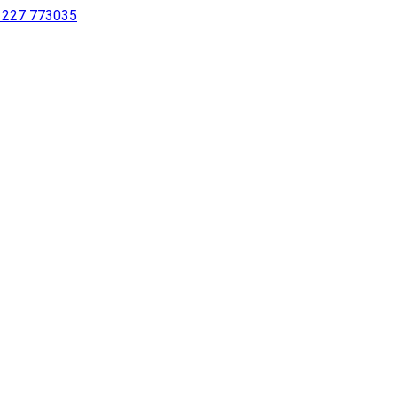
 1227 773035
sing a screen reader or for individuals with disabilities.