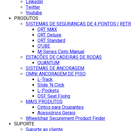
Linkedin
Twitter
Youtube
PRODUTOS
SISTEMAS DE SEGURANÇAS DE 4 PONTOS ( RET
QRT MAX
QRT Deluxe
QRT Standard
Q’UBE
M-Series Cinto Manual
ESTAÇÕES DE CADEIRAS DE RODAS
QUANTUM
SISTEMAS DE ANCORAGEM
OMNI ANCORAGEM DE PISO
L-Track
Slide ‘N Click
L-Pockets
QSF Seat Fixing
MAIS PRODUTOS
Cintos para Ocupantes
Acessórios Gerais
Wheelchair Securement Product Finder
SUPORTE
Suporte ao cliente