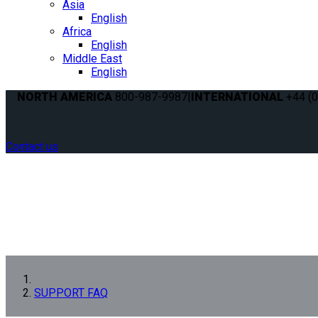
Asia
English
Africa
English
Middle East
English
NORTH AMERICA
800-987-9987
|
INTERNATIONAL
+44 (0
Contact us
SUPPORT FAQ