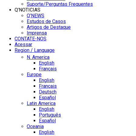
Suporte/Perguntas Frequentes
Q’NOTICIAS
Q’NEWS
Estudos de Casos
Artigos de Destaque
Imprensa
CONTATE-NOS
Acessar
Region / Language
N. America
English
Français
Europe
English
Français
Deutsch
Español
Latin America
English
Português
Español
Oceania
English