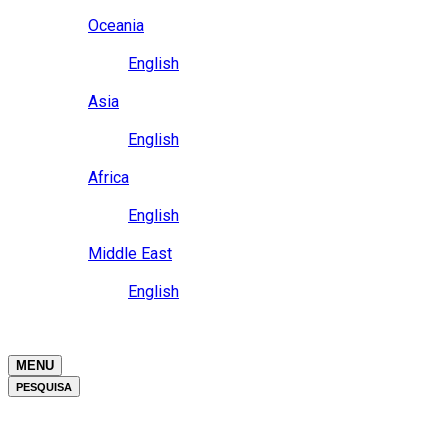
Close
Oceania
Language
English
Close
Asia
Language
English
Close
Africa
Language
English
Close
Middle East
Language
English
Close
Close
MENU
PESQUISA