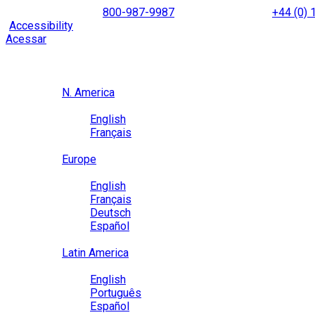
Skip
NORTH AMERICA
800-987-9987
|
INTERNATIONAL
+44 (0)
to
|
Accessibility
Enable
Accessibility Mode
to browse our site u
content
Acessar
Region / Language
Region
N. America
Language
English
Français
Close
Europe
Language
English
Français
Deutsch
Español
Close
Latin America
Language
English
Português
Español