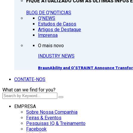
FIQUE ATUALIZADO COM AS ULTIMAS INFOS E
BLOG DE Q’NOTICIAS
Q’NEWS
Estudos de Casos
Artigos de Destaque
Imprensa
O mais novo
INDUSTRY NEWS
BraunAbility and Q’STRAINT Announce Transform
CONTATE-NOS
What can we find for you?
EMPRESA
Sobre Nossa Companhia
Feiras & Eventos
Pesquisas IQ & Treinamento
Facebook