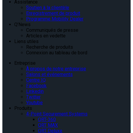
Assistance
Soutien à la clientèle
Enregistrement de produit
Programme Mobility Dealer
Q’News
Communiqués de presse
Articles en vedette
Liens utiles
Recherche de produits
Connexion au tableau de bord
Entreprise
À propos de notre entreprise
Salons et événements
Centre IQ
Facebook
Linkedin
Twitter
Youtube
Produits
4-Point Securement Systems
QRT-360
QRT MAX
QRT Deluxe