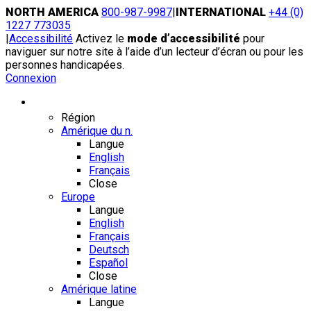
Skip
NORTH AMERICA
800-987-9987
|
INTERNATIONAL
+44 (0)
to
1227 773035
content
|
Accessibilité
Activez le
mode d’accessibilité
pour
naviguer sur notre site à l’aide d’un lecteur d’écran ou pour les
personnes handicapées.
Connexion
Région / Langue
Région
Amérique du n.
Langue
English
Français
Close
Europe
Langue
English
Français
Deutsch
Español
Close
Amérique latine
Langue