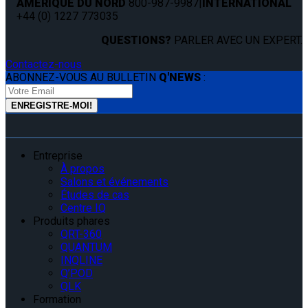
AMÉRIQUE DU NORD
800-987-9987
|
INTERNATIONAL
+44 (0) 1227 773035
QUESTIONS?
PARLER AVEC UN EXPERT.
Contactez-nous
ABONNEZ-VOUS AU BULLETIN
Q'NEWS
:
Entreprise
À propos
Salons et événements
Études de cas
Centre IQ
Produits phares
QRT-360
QUANTUM
INQLINE
Q’POD
QLK
Formation