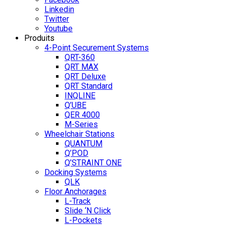
Linkedin
Twitter
Youtube
Produits
4-Point Securement Systems
QRT-360
QRT MAX
QRT Deluxe
QRT Standard
INQLINE
Q’UBE
QER 4000
M-Series
Wheelchair Stations
QUANTUM
Q’POD
Q’STRAINT ONE
Docking Systems
QLK
Floor Anchorages
L-Track
Slide ‘N Click
L-Pockets