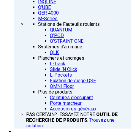
INQLINE
Q’UBE
QER 4000
M-Series
Stations de Fauteuils roulants
QUANTUM
Q’POD
Q’STRAINT ONE
Systèmes d'arrimage
QLK
Planchers et ancrages
L-Track
Slide ‘N Click
L-Pockets
Fixation de siège QSF
OMNI Floor
Plus de produits
Ceintures d’occupant
Porte marcheur
Accessoires généraux
PAS CERTAIN? ESSAYEZ NOTRE
OUTIL DE
RECHERCHE DE PRODUITS
:
Trouvez une
solution
FORMATION