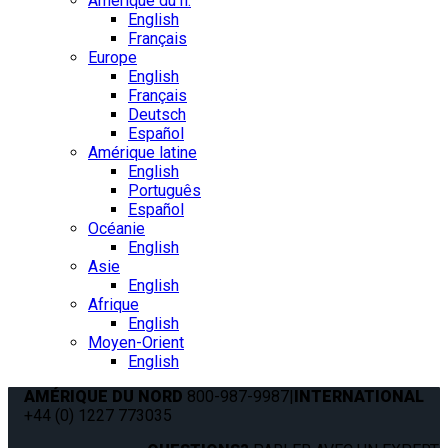
Amérique du n.
English
Français
Europe
English
Français
Deutsch
Español
Amérique latine
English
Português
Español
Océanie
English
Asie
English
Afrique
English
Moyen-Orient
English
AMÉRIQUE DU NORD
800-987-9987
|
INTERNATIONAL
+44 (0) 1227 773035