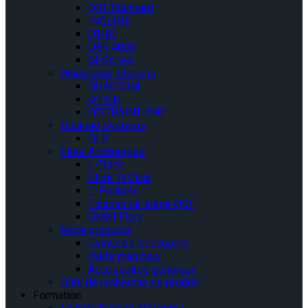
QRT Standard
INQLINE
Q’UBE
QER 4000
M-Series
Wheelchair Stations
QUANTUM
Q’POD
Q’STRAINT ONE
Docking Systems
QLK
Floor Anchorages
L-Track
Slide ‘N Click
L-Pockets
Fixation de siège QSF
OMNI Floor
More products
Ceintures d’occupant
Porte marcheur
Accessoires généraux
Outil de recherche de produit
Formation