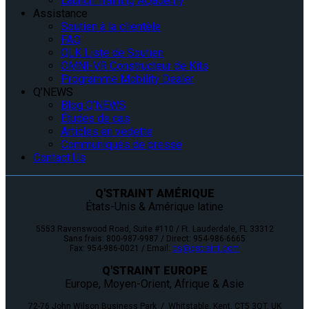
Launch Training AQademy
Assistance
Soutien à la clientèle
FAQ
QLK Liste de Soutien
OMNI-VR Constructeur de Kits
Programme Mobility Dealer
Q’NEWS
Blog Q’NEWS
Études de cas
Articles en vedette
Communiqués de presse
Contact Us
Q'STRAINT AMÉRIQUE
États-Unis & Amérique latine
5553 Ravenswood Road, Suite #110 / Ft. Lauderdale, FL 33312
Sans frais: 800-987-9987 / Direct: 954-986-6665
Fax: 954-986-0021 / Email:
cs@qstraint.com
Q'STRAINT EUROPE
Europe, Moyen-Orient, Afrique & Asie
72-76 John Wilson Business Park / Whitstable, Kent, CT5 3QT, UK