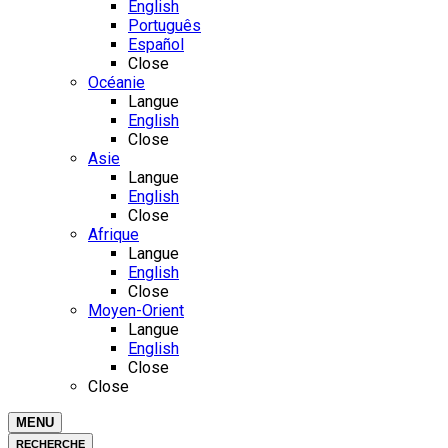
English
Português
Español
Close
Océanie
Langue
English
Close
Asie
Langue
English
Close
Afrique
Langue
English
Close
Moyen-Orient
Langue
English
Close
Close
MENU
RECHERCHE