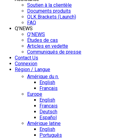
Soutien à la clientèle
Documents produits
QLK Brackets (Launch)
FAQ
Q’NEWS
Q’NEWS
Études de cas
Articles en vedette
Communiqués de presse
Contact Us
Connexion
Région / Langue
Amérique du n.
English
Français
Europe
English
Français
Deutsch
Español
Amérique latine
English
Português