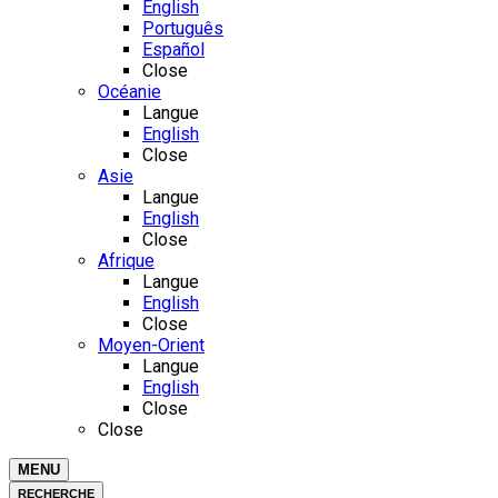
English
Português
Español
Close
Océanie
Langue
English
Close
Asie
Langue
English
Close
Afrique
Langue
English
Close
Moyen-Orient
Langue
English
Close
Close
MENU
RECHERCHE