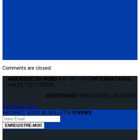
Manual Cable Release
(1) Manual Cable Release (Q04F0013)
Q5-6409
The Q'STRAINT Neck Protector is a specialized accessory
designed to enhance comfort of secured wheelchair
passengers by providing padding around the shoulder belt,
preventing chafing or discomfort.
(1) Q'STRAINT Neck Protector (Q5-6409)
Comments are closed.
AMÉRIQUE DU NORD
800-987-9987
|
INTERNATIONAL
+44 (0) 1227 773035
QUESTIONS?
PARLER AVEC UN EXPERT.
Contactez-nous
ABONNEZ-VOUS AU BULLETIN
Q'NEWS
: