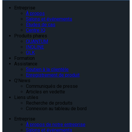
Entreprise
À propos
Salons et événements
Études de cas
Centre IQ
Produits phares
QUANTUM
INQLINE
QLK
Formation
Assistance
Soutien à la clientèle
Enregistrement de produit
Q’News
Communiqués de presse
Articles en vedette
Liens utiles
Recherche de produits
Connexion au tableau de bord
Entreprise
À propos de notre entreprise
Salons et événements