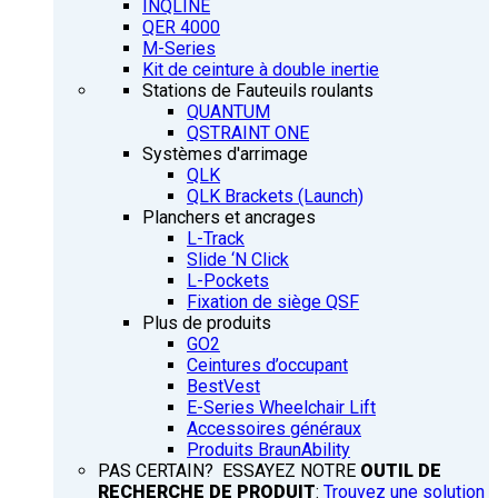
INQLINE
QER 4000
M-Series
Kit de ceinture à double inertie
Stations de Fauteuils roulants
QUANTUM
QSTRAINT ONE
Systèmes d'arrimage
QLK
QLK Brackets (Launch)
Planchers et ancrages
L-Track
Slide ‘N Click
L-Pockets
Fixation de siège QSF
Plus de produits
GO2
Ceintures d’occupant
BestVest
E-Series Wheelchair Lift
Accessoires généraux
Produits BraunAbility
PAS CERTAIN? ESSAYEZ NOTRE
OUTIL DE
RECHERCHE DE PRODUIT
:
Trouvez une solution