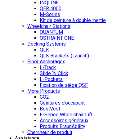
INQLINE
QER 4000
M-Series
Kit de ceinture à double inertie
Wheelchair Stations
QUANTUM
QSTRAINT ONE
Docking Systems
QLK
QLK Brackets (Launch)
Floor Anchorages
L-Track
Slide ‘N Click
L-Pockets
Fixation de siège QSF
More Products
GO2
Ceintures d’occupant
BestVest
E-Series Wheelchair Lift
Accessoires généraux
Produits BraunAbility
Chercheur de produit
Assistance