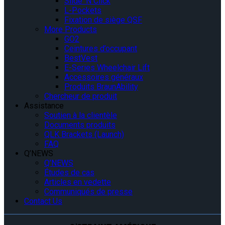
Slide ‘N Click
L-Pockets
Fixation de siège QSF
More Products
GO2
Ceintures d’occupant
BestVest
E-Series Wheelchair Lift
Accessoires généraux
Produits BraunAbility
Chercheur de produit
Assistance
Soutien à la clientèle
Documents produits
QLK Brackets (Launch)
FAQ
Q’NEWS
Q’NEWS
Études de cas
Articles en vedette
Communiqués de presse
Contact Us