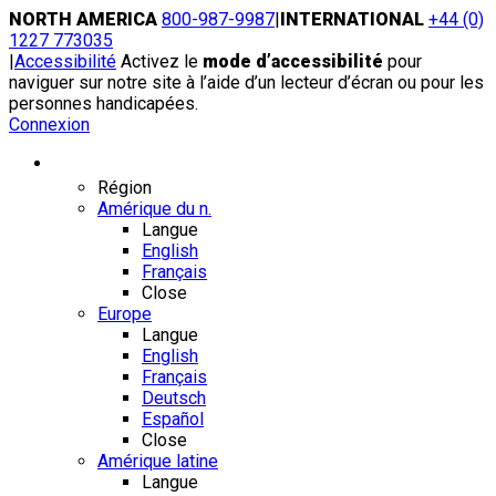
Skip
NORTH AMERICA
800-987-9987
|
INTERNATIONAL
+44 (0)
to
1227 773035
content
|
Accessibilité
Activez le
mode d’accessibilité
pour
naviguer sur notre site à l’aide d’un lecteur d’écran ou pour les
personnes handicapées.
Connexion
Région / Langue
Région
Amérique du n.
Langue
English
Français
Close
Europe
Langue
English
Français
Deutsch
Español
Close
Amérique latine
Langue