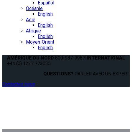
Español
Océanie
English
Asie
English
Afrique
English
Moyen-Orient
English
AMÉRIQUE DU NORD
800-987-9987
|
INTERNATIONAL
+44 (0) 1227 773035
QUESTIONS?
PARLER AVEC UN EXPERT.
Contactez-nous