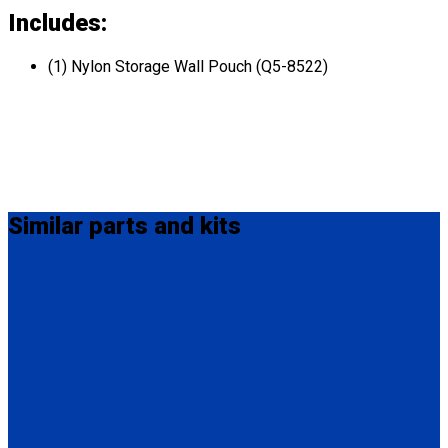
Includes:
(1) Nylon Storage Wall Pouch (Q5-8522)
Similar
parts and kits
Q5-6340-12-INT
QRT / M-Series Lap Belt Extension, 12" Also available in 20"
(Q5-6340-20-INT) and 24" (Q5-6340-24-INT).
(1) QRT / M-Series Lap Belt Extension, 12" (Q5-6340-12-INT)
Q8-6324