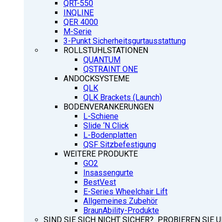
QRT-550
INQLINE
QER 4000
M-Serie
3-Punkt Sicherheitsgurtausstattung
ROLLSTUHLSTATIONEN
QUANTUM
QSTRAINT ONE
ANDOCKSYSTEME
QLK
QLK Brackets (Launch)
BODENVERANKERUNGEN
L-Schiene
Slide ‘N Click
L-Bodenplatten
QSF Sitzbefestigung
WEITERE PRODUKTE
GO2
Insassengurte
BestVest
E-Series Wheelchair Lift
Allgemeines Zubehör
BraunAbility-Produkte
SIND SIE SICH NICHT SICHER? PROBIEREN SIE