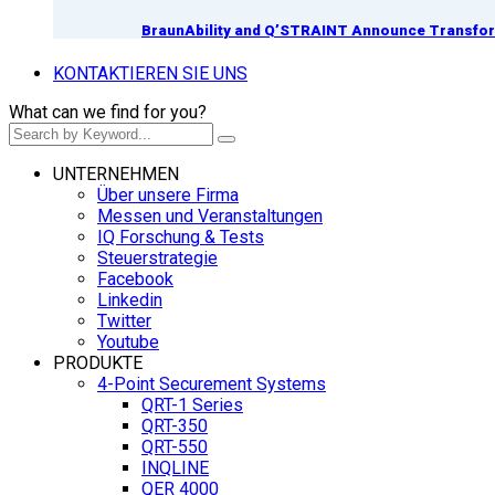
BraunAbility and Q’STRAINT Announce Transform
KONTAKTIEREN SIE UNS
What can we find for you?
UNTERNEHMEN
Über unsere Firma
Messen und Veranstaltungen
IQ Forschung & Tests
Steuerstrategie
Facebook
Linkedin
Twitter
Youtube
PRODUKTE
4-Point Securement Systems
QRT-1 Series
QRT-350
QRT-550
INQLINE
QER 4000