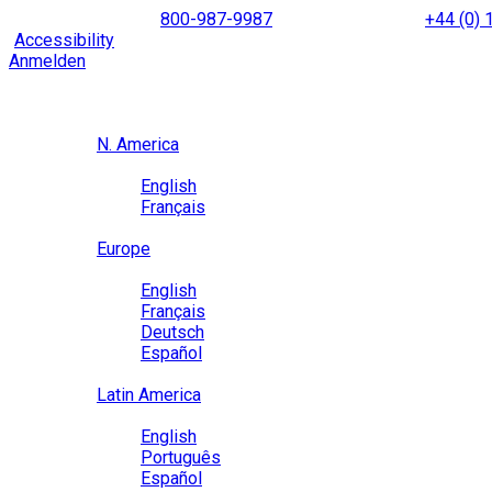
Skip
NORTH AMERICA
800-987-9987
|
INTERNATIONAL
+44 (0)
to
|
Accessibility
Enable
Accessibility Mode
to browse our site u
content
Anmelden
Region / Language
Region
N. America
Language
English
Français
Close
Europe
Language
English
Français
Deutsch
Español
Close
Latin America
Language
English
Português
Español