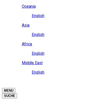
Close
Oceania
Language
English
Close
Asia
Language
English
Close
Africa
Language
English
Close
Middle East
Language
English
Close
Close
MENU
SUCHE