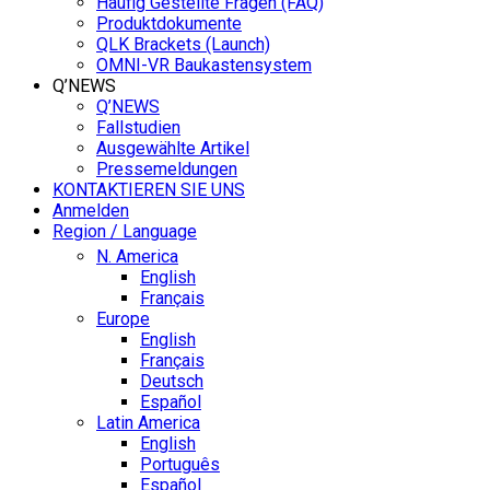
Häufig Gestellte Fragen (FAQ)
Produktdokumente
QLK Brackets (Launch)
OMNI-VR Baukastensystem
Q’NEWS
Q’NEWS
Fallstudien
Ausgewählte Artikel
Pressemeldungen
KONTAKTIEREN SIE UNS
Anmelden
Region / Language
N. America
English
Français
Europe
English
Français
Deutsch
Español
Latin America
English
Português
Español