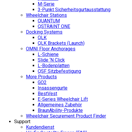
M-Serie
3-Punkt Sicherheitsgurtausstattung
Wheelchair Stations
QUANTUM
QSTRAINT ONE
Docking Systems
QLK
QLK Brackets (Launch)
OMNI Floor Anchorages
L-Schiene
Slide ‘N Click
L-Bodenplatten
QSF Sitzbefestigung
More Products
GO2
Insassengurte
BestVest
E-Series Wheelchair Lift
Allgemeines Zubehör
BraunAbility-Produkte
Wheelchair Securement Product Finder
Support
Kundendienst