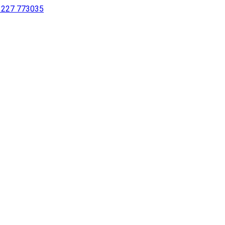
 1227 773035
sing a screen reader or for individuals with disabilities.