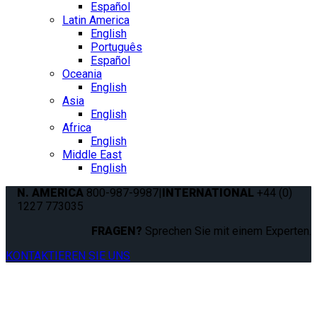
Español
Latin America
English
Português
Español
Oceania
English
Asia
English
Africa
English
Middle East
English
N. AMERICA
800-987-9987
|
INTERNATIONAL
+44 (0)
1227 773035
FRAGEN?
Sprechen Sie mit einem Experten.
KONTAKTIEREN SIE UNS