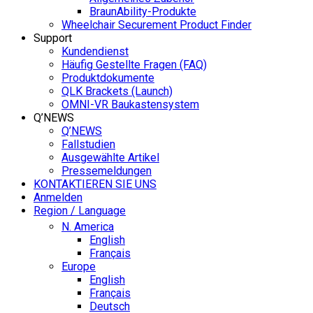
BraunAbility-Produkte
Wheelchair Securement Product Finder
Support
Kundendienst
Häufig Gestellte Fragen (FAQ)
Produktdokumente
QLK Brackets (Launch)
OMNI-VR Baukastensystem
Q’NEWS
Q’NEWS
Fallstudien
Ausgewählte Artikel
Pressemeldungen
KONTAKTIEREN SIE UNS
Anmelden
Region / Language
N. America
English
Français
Europe
English
Français
Deutsch