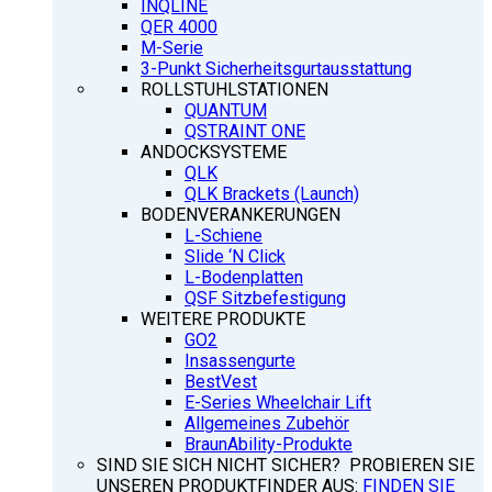
INQLINE
QER 4000
M-Serie
3-Punkt Sicherheitsgurtausstattung
ROLLSTUHLSTATIONEN
QUANTUM
QSTRAINT ONE
ANDOCKSYSTEME
QLK
QLK Brackets (Launch)
BODENVERANKERUNGEN
L-Schiene
Slide ‘N Click
L-Bodenplatten
QSF Sitzbefestigung
WEITERE PRODUKTE
GO2
Insassengurte
BestVest
E-Series Wheelchair Lift
Allgemeines Zubehör
BraunAbility-Produkte
SIND SIE SICH NICHT SICHER? PROBIEREN SIE
UNSEREN PRODUKTFINDER AUS:
FINDEN SIE