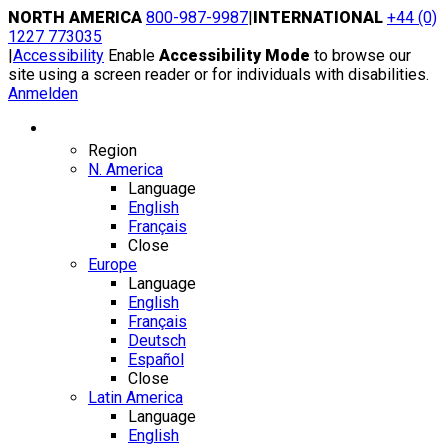
Skip
NORTH AMERICA
800-987-9987
|
INTERNATIONAL
+44 (0)
to
1227 773035
content
|
Accessibility
Enable
Accessibility Mode
to browse our
site using a screen reader or for individuals with disabilities.
Anmelden
Region / Language
Region
N. America
Language
English
Français
Close
Europe
Language
English
Français
Deutsch
Español
Close
Latin America
Language
English