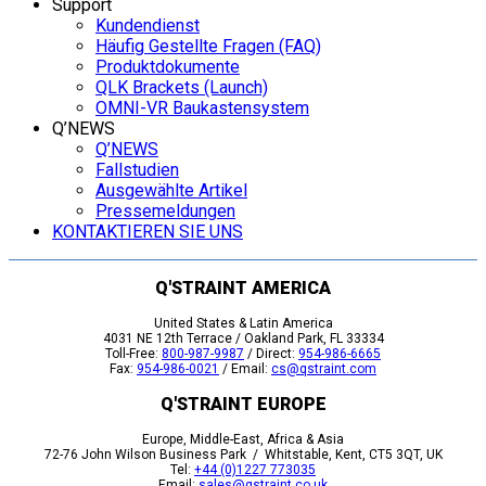
Support
Kundendienst
Häufig Gestellte Fragen (FAQ)
Produktdokumente
QLK Brackets (Launch)
OMNI-VR Baukastensystem
Q’NEWS
Q’NEWS
Fallstudien
Ausgewählte Artikel
Pressemeldungen
KONTAKTIEREN SIE UNS
Q'STRAINT AMERICA
United States & Latin America
4031 NE 12th Terrace / Oakland Park, FL 33334
Toll-Free:
800-987-9987
/ Direct:
954-986-6665
Fax:
954-986-0021
/ Email:
cs@qstraint.com
Q'STRAINT EUROPE
Europe, Middle-East, Africa & Asia
72-76 John Wilson Business Park / Whitstable, Kent, CT5 3QT, UK
Tel:
+44 (0)1227 773035
Email:
sales@qstraint.co.uk