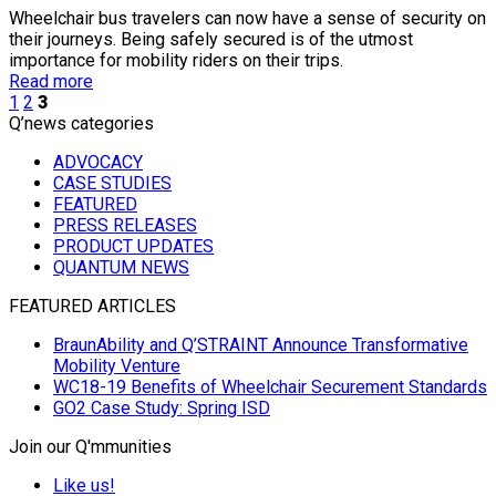
Wheelchair bus travelers can now have a sense of security on
their journeys. Being safely secured is of the utmost
importance for mobility riders on their trips.
Read more
1
2
3
Q’news categories
ADVOCACY
CASE STUDIES
FEATURED
PRESS RELEASES
PRODUCT UPDATES
QUANTUM NEWS
FEATURED ARTICLES
BraunAbility and Q’STRAINT Announce Transformative
Mobility Venture
WC18-19 Benefits of Wheelchair Securement Standards
GO2 Case Study: Spring ISD
Join our Q'mmunities
Like us!