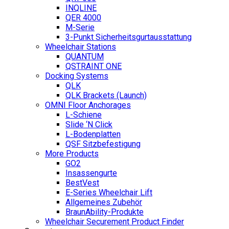
INQLINE
QER 4000
M-Serie
3-Punkt Sicherheitsgurtausstattung
Wheelchair Stations
QUANTUM
QSTRAINT ONE
Docking Systems
QLK
QLK Brackets (Launch)
OMNI Floor Anchorages
L-Schiene
Slide ‘N Click
L-Bodenplatten
QSF Sitzbefestigung
More Products
GO2
Insassengurte
BestVest
E-Series Wheelchair Lift
Allgemeines Zubehör
BraunAbility-Produkte
Wheelchair Securement Product Finder