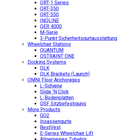
QRT-1 Series
QRT-350
QRT-550
INQLINE
QER 4000
M-Serie
3-Punkt Sicherheitsgurtausstattung
Wheelchair Stations
QUANTUM
QSTRAINT ONE
Docking Systems
QLK
QLK Brackets (Launch)
OMNI Floor Anchorages
L-Schiene
Slide ‘N Click
L-Bodenplatten
QSF Sitzbefestigung
More Products
GO2
Insassengurte
BestVest
E-Series Wheelchair Lift
Allgemeines Zubehör