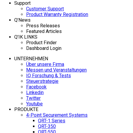
Support
Customer Support
Product Warranty Registration
Q’News
Press Releases
Featured Articles
Q’IK LINKS
Product Finder
Dashboard Login
UNTERNEHMEN
Über unsere Firma
Messen und Veranstaltungen
IQ Forschung & Tests
Steuerstrategie
Facebook
Linkedin
Twitter
Youtube
PRODUKTE
4-Point Securement Systems
QRT-1 Series
QRT-350
QRT-550