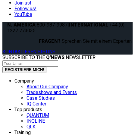
Join us!
Follow us!
YouTube
N. AMERICA
800-987-9987
|
INTERNATIONAL
+44 (0)
1227 773035
FRAGEN?
Sprechen Sie mit einem Experten.
KONTAKTIEREN SIE UNS
SUBSCRIBE TO THE
Q'NEWS
NEWSLETTER:
Company
About Our Company
Tradeshows and Events
Case Studies
IQ Center
Top products
QUANTUM
INQLINE
QLK
Training