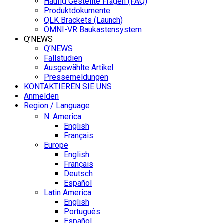
Häufig Gestellte Fragen (FAQ)
Produktdokumente
QLK Brackets (Launch)
OMNI-VR Baukastensystem
Q’NEWS
Q’NEWS
Fallstudien
Ausgewählte Artikel
Pressemeldungen
KONTAKTIEREN SIE UNS
Anmelden
Region / Language
N. America
English
Français
Europe
English
Français
Deutsch
Español
Latin America
English
Português
Español