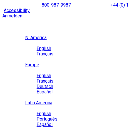
Skip
NORTH AMERICA
800-987-9987
|
INTERNATIONAL
+44 (0)
to
|
Accessibility
Enable
Accessibility Mode
to browse our site u
content
Anmelden
Region / Language
Region
N. America
Language
English
Français
Close
Europe
Language
English
Français
Deutsch
Español
Close
Latin America
Language
English
Português
Español