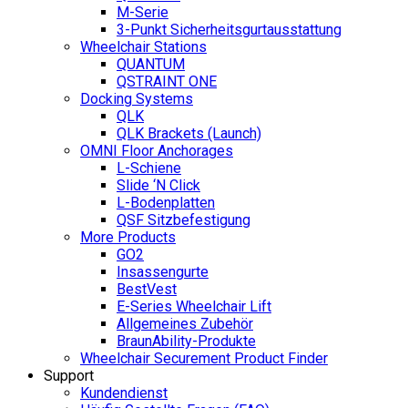
M-Serie
3-Punkt Sicherheitsgurtausstattung
Wheelchair Stations
QUANTUM
QSTRAINT ONE
Docking Systems
QLK
QLK Brackets (Launch)
OMNI Floor Anchorages
L-Schiene
Slide ‘N Click
L-Bodenplatten
QSF Sitzbefestigung
More Products
GO2
Insassengurte
BestVest
E-Series Wheelchair Lift
Allgemeines Zubehör
BraunAbility-Produkte
Wheelchair Securement Product Finder
Support
Kundendienst