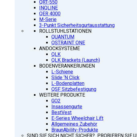
QRT-550
INQLINE
QER 4000
M-Serie
3-Punkt Sicherheitsgurtausstattung
ROLLSTUHLSTATIONEN
QUANTUM
QSTRAINT ONE
ANDOCKSYSTEME
QLK
QLK Brackets (Launch)
BODENVERANKERUNGEN
L-Schiene
Slide ‘N Click
L-Bodenplatten
QSF Sitzbefestigung
WEITERE PRODUKTE
GO2
Insassengurte
BestVest
E-Series Wheelchair Lift
Allgemeines Zubehör
BraunAbility-Produkte
SIND SIE SICH NICHT SICHER? PROBIEREN SIE