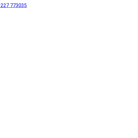
 1227 773035
sing a screen reader or for individuals with disabilities.