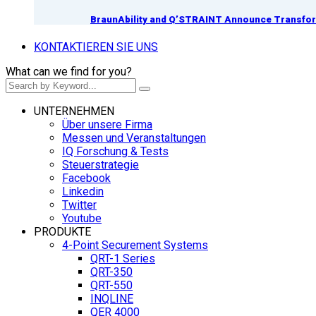
BraunAbility and Q’STRAINT Announce Transform
KONTAKTIEREN SIE UNS
What can we find for you?
UNTERNEHMEN
Über unsere Firma
Messen und Veranstaltungen
IQ Forschung & Tests
Steuerstrategie
Facebook
Linkedin
Twitter
Youtube
PRODUKTE
4-Point Securement Systems
QRT-1 Series
QRT-350
QRT-550
INQLINE
QER 4000