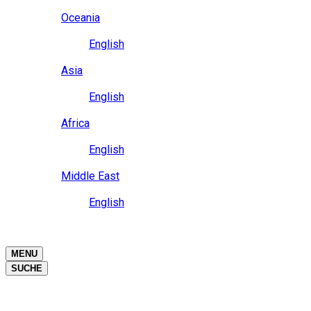
Close
Oceania
Language
English
Close
Asia
Language
English
Close
Africa
Language
English
Close
Middle East
Language
English
Close
Close
MENU
SUCHE