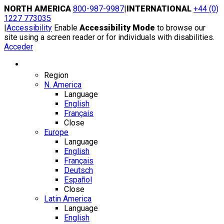
Skip
NORTH AMERICA
800-987-9987
|
INTERNATIONAL
+44 (0)
to
1227 773035
content
|
Accessibility
Enable
Accessibility Mode
to browse our
site using a screen reader or for individuals with disabilities.
Acceder
Region / Language
Region
N. America
Language
English
Français
Close
Europe
Language
English
Français
Deutsch
Español
Close
Latin America
Language
English