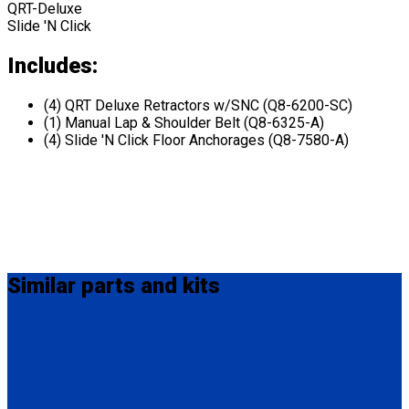
QRT-Deluxe
Slide 'N Click
Includes:
(4) QRT Deluxe Retractors w/SNC (Q8-6200-SC)
(1) Manual Lap & Shoulder Belt (Q8-6325-A)
(4) Slide 'N Click Floor Anchorages (Q8-7580-A)
Similar
parts and kits
Q-8101-L
4 QRT Deluxe Retractors with L-Track fittings