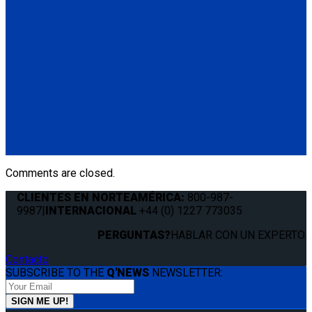
4 QRT Deluxe Retractors with Slide 'N Click fittings
(4) QRT Deluxe Retractors w/SNC (Q8-6200-SC)
(4) Slide 'N Click Floor Anchorages (Q8-7580-A)
Q-8100-A1-SC
4 QRT Deluxe Retractors with Slide 'N Click fittings; and
Retractable Lap & Shoulder Belt Combo
(4) QRT Deluxe Retractors w/SNC (Q8-6200-SC)
(1) Retractable Lap & Shoulder Belt Combo (Q8-6326-A1)
(4) Slide 'N Click Floor Anchorages (Q8-7580-A)
Comments are closed.
CLIENTES EN NORTEAMÉRICA:
800-987-
9987
|
INTERNACIONAL
+44 (0) 1227 773035
PERGUNTAS?
HABLAR CON UN EXPERTO.
Contacto
SUBSCRIBE TO THE
Q'NEWS
NEWSLETTER: