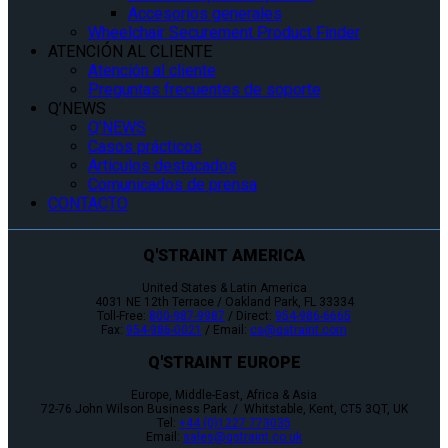
Accesorios generales
Wheelchair Securement Product Finder
ATENCIÓN AL CLIENTE
Atención al cliente
Preguntas frecuentes de soporte
Q’NEWS
Q’NEWS
Casos prácticos
Artículos destacados
Comunicados de prensa
CONTACTO
Q'STRAINT AMERICA
United States & Latin America
4031 NE 12th Terrace / Oakland Park, FL 33334
Toll-Free:
800-987-9987
/ Direct:
954-986-6665
Fax:
954-986-0021
/ Email:
cs@qstraint.com
Q'STRAINT EUROPE
Europe, Middle-East, Africa & Asia
72-76 John Wilson Business Park / Whitstable, Kent, CT5 3QT, UK
Tel:
+44 (0)1227 773035
Email:
sales@qstraint.co.uk