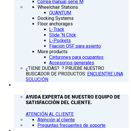
Correa manual serie M
Wheelchair Stations
QUANTUM
Docking Systems
Floor anchorages
L-Track
Slide ‘N Click
L-Pockets
Fijación QSF para asiento
More products
Cinturones para ocupantes
Accesorios generales
¿TIENE DUDAS? ? PRUEBE NUESTRO
BUSCADOR DE PRODUCTOS:
ENCUENTRE UNA
SOLUCIÓN
ATENCIÓN AL CLIENTE
AYUDA EXPERTA DE NUESTRO EQUIPO DE
SATISFACCIÓN DEL CLIENTE.
ATENCIÓN AL CLIENTE
Atención al cliente
Preguntas frecuentes de soporte
Q’NEWS