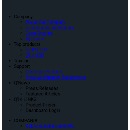
Company
About Our Company
Tradeshows and Events
Case Studies
IQ Center
Top products
QUANTUM
QLK-150
Training
Support
Customer Support
Product Warranty Registration
Q’News
Press Releases
Featured Articles
Q’IK LINKS
Product Finder
Dashboard Login
COMPAÑÍA
Sobre nuestra compañía