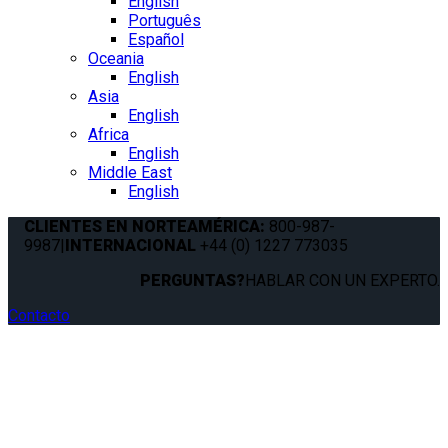
English
Português
Español
Oceania
English
Asia
English
Africa
English
Middle East
English
CLIENTES EN NORTEAMÉRICA:
800-987-
9987
|
INTERNACIONAL
+44 (0) 1227 773035
PERGUNTAS?
HABLAR CON UN EXPERTO.
Contacto